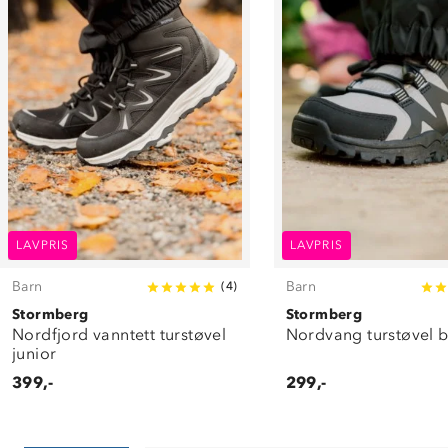
LAVPRIS
LAVPRIS
Barn
Barn
(
4
)
Stormberg
Stormberg
Nordfjord vanntett turstøvel
Nordvang turstøvel 
junior
399,-
299,-