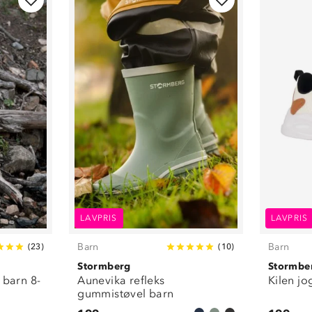
LAVPRIS
LAVPRIS
Barn
Barn
(
23
)
(
10
)
Stormberg
Stormbe
 barn 8-
Aunevika refleks
Kilen j
gummistøvel barn