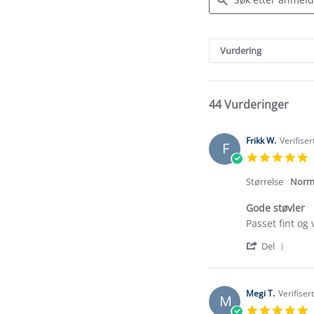
Search
Reviews
Vurdering
44 Vurderinger
Frikk W.
Verifise
F
5
s
r
Størrelse
Norm
Gode støvler
Review
review
Passet fint og 
by
stating
'
Frikk
Gode
Del
Shar
W.
støvler
Revi
on
by
13
Frikk
Apr
Megi T.
Verifiser
M
W.
2026
5