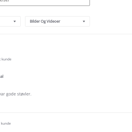
Bilder Og Videoer
rt kunde
.0
tar
ating
al
var gode støvler.
e
ew
t kunde
.0