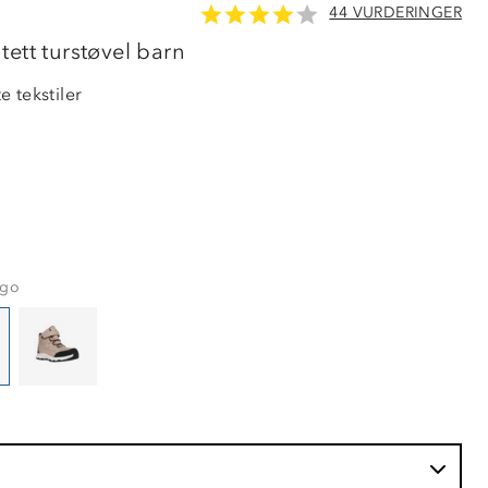
44 VURDERINGER
LAVPRIS
ett turstøvel barn
 tekstiler
rgo