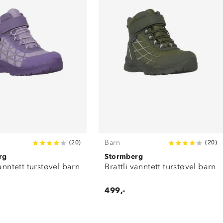
Barn
(
20
)
(
20
)
rg
Stormberg
vanntett turstøvel barn
Brattli vanntett turstøvel barn
499,-