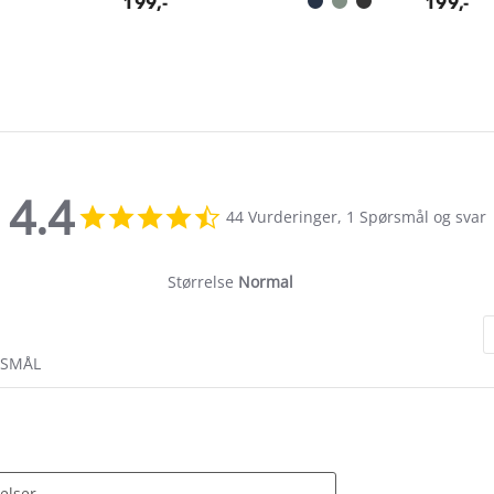
199,-
199,-
4.4
4.4
44 Vurderinger, 1 Spørsmål og svar
star
rating
Størrelse
Normal
RSMÅL