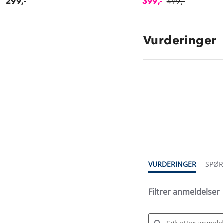
299,-
399,-
499,-
Vurderinger
4.4
star
rating
VURDERINGER
SPØ
Filtrer anmeldelser