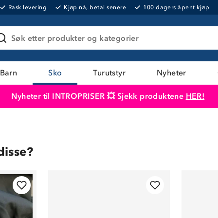
Rask levering
Kjøp nå, betal senere
100 dagers åpent kjøp
Søk etter produkter og kategorier
Barn
Sko
Turutstyr
Nyheter
Nyheter til INTROPRISER 💥 Sjekk produktene
HER!
Produktet er lagt i handlekurven
Til kassen
disse?