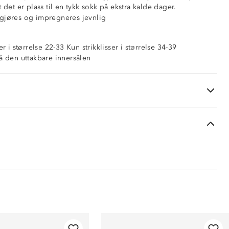
 det er plass til en tykk sokk på ekstra kalde dager.
gjøres og impregneres jevnlig
er i størrelse 22-33 Kun strikklisser i størrelse 34-39
ekstiler
på den uttakbare innersålen
r, høst og vinter)
ert skinn