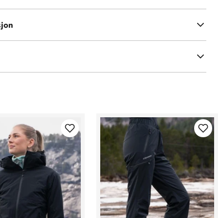
ning-yttersåle
sjon
terkt pustende mesh