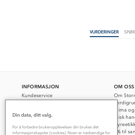
VURDERINGER
SPØ
INFORMASJON
OM OSS
Kundeservice
Om Stor
Kontakt oss
Verdigru
Konkurransevinnere
Klima og
Din data, ditt valg.
Kundeklubb
Etisk han
Våre butikker
Dyreetik
For å forbedre brukeropplevelsen din brukes det
Bedrift, barnehage og SFO
1% til s
informasjonskapsler (cookies). Noen er nødvendige for