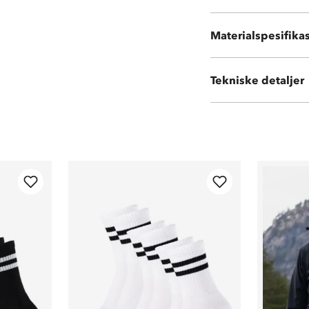
Vibram® Fell Run
Materialspesifika
Overdel i slites
Tekniske detaljer
Vekt:
262 g