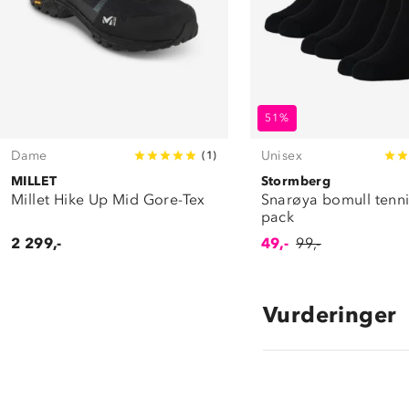
51%
Dame
Unisex
(
1
)
MILLET
Stormberg
Millet Hike Up Mid Gore-Tex
Snarøya bomull tenni
pack
2 299,-
49,-
99,-
Vurderinger