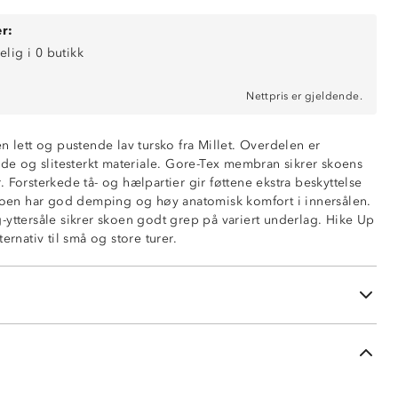
r:
elig i 0 butikk
Nettpris er gjeldende.
n lett og pustende lav tursko fra Millet. Overdelen er
nde og slitesterkt materiale. Gore-Tex membran sikrer skoens
 Forsterkede tå- og hælpartier gir føttene ekstra beskyttelse
Skoen har god demping og høy anatomisk komfort i innersålen.
ran
-yttersåle sikrer skoen godt grep på variert underlag. Hike Up
ernativ til små og store turer.
komfort og god støtdemping
og hælpartier
r i variert tempo