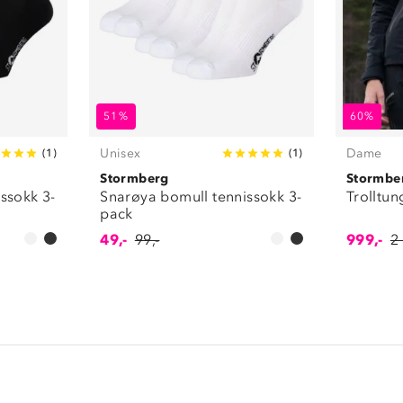
51%
60%
Unisex
Dame
(
1
)
(
1
)
Stormberg
Stormbe
ssokk 3-
Snarøya bomull tennissokk 3-
Trolltun
pack
49,-
99,-
999,-
2