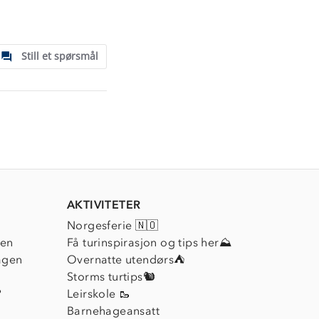
Still et spørsmål
AKTIVITETER
Norgesferie 🇳🇴
ien
Få turinspirasjon og tips her⛰
agen
Overnatte utendørs⛺
Storms turtips🐿️
?
Leirskole 🥾
Barnehageansatt