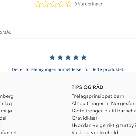
0.0
0 Vurderinger
star
rating
RSMÅL
Det er foreløpig ingen anmeldelser for dette produktet.
TIPS OG RÅD
mberg
Trelagsprinsippet barn
nnlag
Alt du trenger til Norgesfer
 miljø
Dette trenger du til barneh
del
Gravidklær
k
Hvordan velge riktig turtøy
amfunnet
Vask og vedlikehold