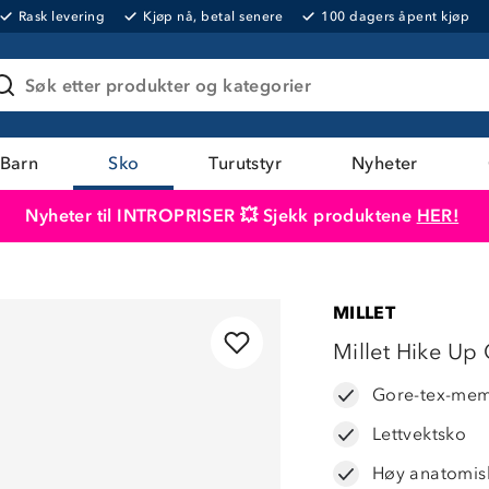
Rask levering
Kjøp nå, betal senere
100 dagers åpent kjøp
Søk etter produkter og kategorier
Barn
Sko
Turutstyr
Nyheter
Nyheter til INTROPRISER 💥 Sjekk produktene
HER!
Produktet er lagt i handlekurven
Til kassen
MILLET
Millet Hike Up
Gore-tex-me
Lettvektsko
Høy anatomis