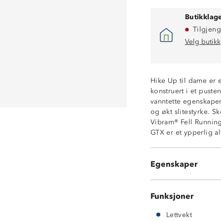
Butikklage
Tilgjeng
Velg butikk
Hike Up til dame er e
konstruert i et puste
vanntette egenskaper.
og økt slitestyrke. 
Gore-tex-memb
Vibram® Fell Running
Lettvektsko
GTX er et ypperlig alt
Høy anatomisk 
Forsterkede tå- 
Ypperlig til ture
Egenskaper
Drop: 12 mm
Funksjoner
Lettvekt