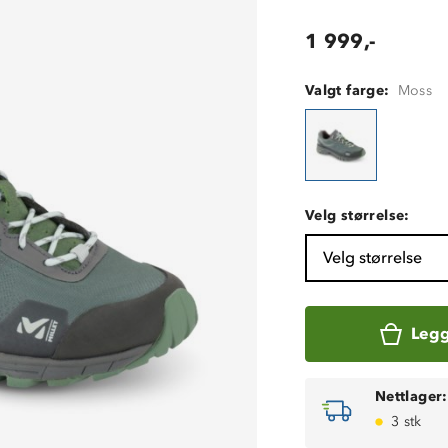
1 999,-
Valgt farge:
Moss
Velg størrelse:
Velg størrelse
Legg
Nettlager:
3 stk