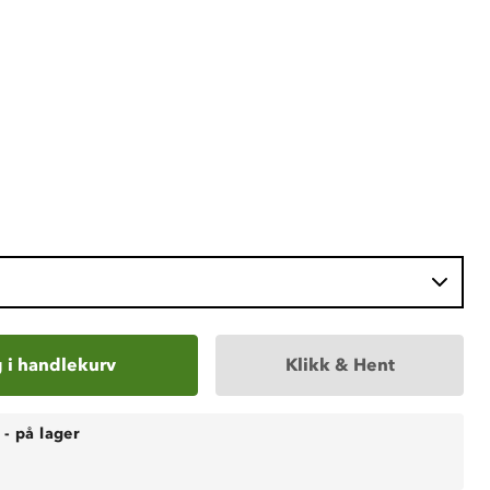
 i handlekurv
Klikk & Hent
-
på lager