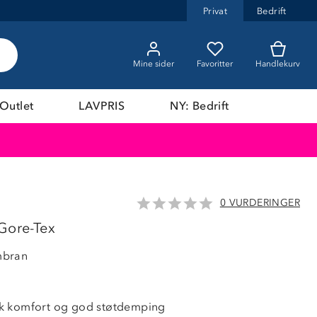
Privat
Bedrift
Mine sider
Favoritter
Handlekurv
Outlet
LAVPRIS
NY: Bedrift
0 VURDERINGER
 Gore-Tex
mbran
k komfort og god støtdemping