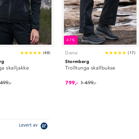
47%
Dame
(
48
)
(
17
)
rg
Stormberg
ga skalljakke
Trolltunga skallbukse
 499,-
799,-
1 499,-
Levert av