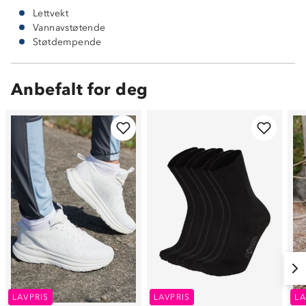
Lettvekt
Vannavstøtende
Støtdempende
Anbefalt for deg
LAVPRIS
LAVPRIS
LA