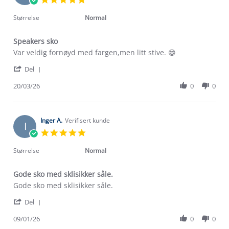
Mar
star
2026
rating
Størrelse
Normal
Speakers sko
Review
review
Var veldig fornøyd med fargen,men litt stive. 😁
by
stating
'
Bente
Speakers
Del
Share
F.
sko
Review
20/03/26
0
0
on
by
20
Bente
Mar
F.
2026
on
Inger A.
Verifisert kunde
I
20
5.0
Mar
star
2026
rating
Størrelse
Normal
Gode sko med sklisikker såle.
Review
review
Gode sko med sklisikker såle.
by
stating
'
Inger
Gode
Del
Share
A.
sko
Review
09/01/26
0
0
on
med
Om Stormberg
by
9
sklisikker