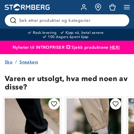
Søk etter produkter og kategorier
Rask levering
Kjøp nå, betal senere
100 dagers åpent kjøp
Nyheter til INTROPRISER 💥 Sjekk produktene
HER!
Sko
Sneakers
Produktet er lagt i handlekurven
Til kassen
Varen er utsolgt, hva med noen av
disse?