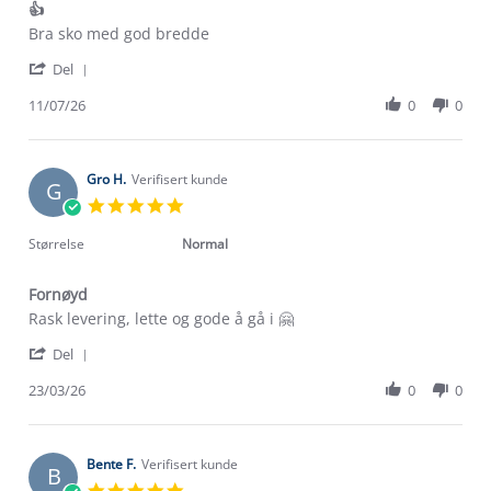
👍
Review
review
Bra sko med god bredde
by
stating
'
Ellisiv
👍
Del
Share
H.
Review
11/07/26
0
0
on
by
11
Ellisiv
Jul
H.
2026
on
Gro H.
Verifisert kunde
G
11
5.0
Jul
star
2026
rating
Størrelse
Normal
Fornøyd
Review
review
Rask levering, lette og gode å gå i 🤗
by
stating
'
Gro
Fornøyd
Del
Share
H.
Review
23/03/26
0
0
on
by
23
Gro
Mar
H.
2026
on
Bente F.
Verifisert kunde
B
23
5.0