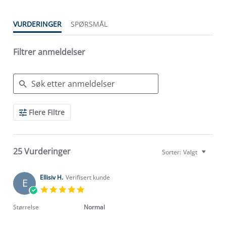
VURDERINGER
SPØRSMÅL
Filtrer anmeldelser
Search
Flere Filtre
Reviews
25 Vurderinger
Sorter:
Valgt
Ellisiv H.
Verifisert kunde
E
5.0
star
rating
Størrelse
Normal