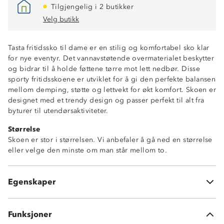
Tilgjengelig i 2 butikker
Velg butikk
Tasta fritidssko til dame er en stilig og komfortabel sko klar
for nye eventyr. Det vannavstøtende overmaterialet beskytter
og bidrar til å holde føttene tørre mot lett nedbør. Disse
sporty fritidsskoene er utviklet for å gi den perfekte balansen
mellom demping, støtte og lettvekt for økt komfort. Skoen er
designet med et trendy design og passer perfekt til alt fra
byturer til utendørsaktiviteter.
Størrelse
Skoen er stor i størrelsen. Vi anbefaler å gå ned en størrelse
Lettvekt
eller velge den minste om man står mellom to.
Vannavstøtende
Tykk såle
God demping
Egenskaper
Myk og komfortabel
Funksjoner