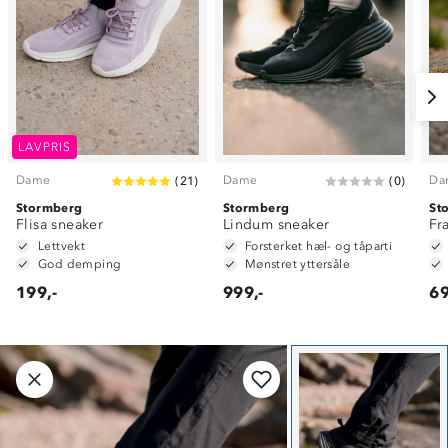
LAVPRIS
Dame
Dame
Da
(
21
)
(
0
)
Stormberg
Stormberg
St
Flisa sneaker
Lindum sneaker
Fr
Lettvekt
Forsterket hæl- og tåparti
God demping
Mønstret yttersåle
199,-
999,-
69