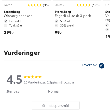
Dame
Unisex
Un
(
35
)
(
190
)
Stormberg
Stormberg
St
Olsborg sneaker
Fagerli ullsokk 3-pack
Ve
re
Lettvekt
50% ull
Tykk såle
30% akryl
399,-
99,-
19
Vurderinger
Levert av
4.5
4.5
4.5
star
star
25 Vurderinger, 2 Spørsmål og svar
rating
rating
Størrelse
Normal
Still et spørsmål