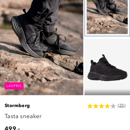
LAVPRIS
LAVPRIS
LAVPRIS
Stormberg
(25)
Tasta sneaker
499,-