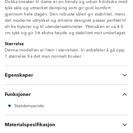
Dokka sneaker til dame er en trendy og urban fritidssko med
tykk såle og utmerket demping som gir god komfort
gjennom hele dagen. Den robuste sålen gir stabilitet, mens
det moderne uttrykket og stilrene designet passer perfekt til
alt fra byturer og til utendørsaktiviteter. Yttersålen er ca 4-5
cm tykk og gir litt ekstra høyde og stabilitet mot underlaget.
Størrelse
Denne modellen er liten i størrelsen. Vi anbefaler å gå opp
Tykk, dempende såle
1 størrelse fra det man normalt bruker.
Urban design
3-sesongs: vår-sommer-høst
Uttakbar innersåle
Egenskaper
Vanlige lisser
Funksjoner
Støtdempende
Overside: PU
Innside og innersåle: Polyester
Materialspesifikasjon
Yttersåle: TPR