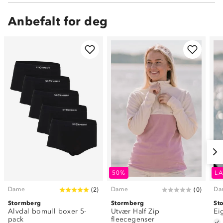
Anbefalt for deg
50%
LA
Dame
Dame
Da
(
2
)
(
0
)
Stormberg
Stormberg
St
Alvdal bomull boxer 5-
Utvær Half Zip
Ei
pack
fleecegenser