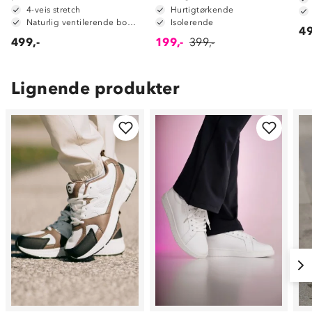
4-veis stretch
Hurtigtørkende
Naturlig ventilerende bomull
Isolerende
49
499,-
199,-
399,-
Lignende produkter