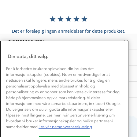
Inkludering
Hvordan velge riktig turtøy?
Norgesferie 🇳🇴
Våre butikker
Materialer
Vask og vedlikehold
Få turinspirasjon og tips her⛰
Bedrift, barnehage og SFO
Personvern
Det er foreløpig ingen anmeldelser for dette produktet.
EL-retur
Overnatte utendørs⛺
Presse
Samarbeide med oss?
INFORMASJON
Store størrelser
Storms turtips🐿️
Jobbe hos oss?
Turmat oppskrifter
Din data, ditt valg.
OM OSS
Leirskole 🥾
Beredskap
For å forbedre brukeropplevelsen din brukes det
Barnehageansatt
TIPS OG RÅD
informasjonskapsler (cookies). Noen er nødvendige for at
nettsiden skal fungere, mens andre brukes for å gi deg en
Tips til hyttetur
personalisert opplevelse med tilpasset innhold og
AKTIVITETER
personalisering av annonser som kan være av interesse for deg,
både på hjemmesiden og via markedsføring. Vi deler
informasjonen med våre samarbeidspartnere, inkludert Google.
Du velger selv om du vil godta alle informasjonskapsler eller
tilpasse innstillingene. Les mer i vår personvernerklæring om
hvordan vi bruker informasjonskapsler og hvilke partnere vi
samarbeider med.
Les vår personvernserklæring