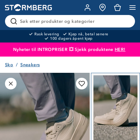
Søk etter produkter og kategorier
Rask levering
Kjøp nå, betal senere
100 dagers åpent kjøp
Nyheter til INTROPRISER 💥 Sjekk produktene
HER!
Sko
Sneakers
Produktet er lagt i handlekurven
Til kassen