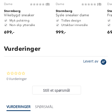
Dame
Dame
Da
(
0
)
(
0
)
Stormberg
Stormberg
St
Vikebygd sneaker
Sysle sneaker dame
Fr
Myk polstring
Tidløs design
Non-slip yttersåle
Uttakbar innersåle
699,-
999,-
69
Vurderinger
Om Stormberg
Levert av
Verdigrunnlag
0.0
Klima og miljø
Trelagsprinsippet barn
star
0 Vurderinger
Kundeservice
rating
Etisk handel
Alt du trenger til Norgesferien
Still et spørsmål
Kontakt oss
Dyreetikk
Dette trenger du til barnehagen
Konkurransevinnere
1% til samfunnet
VURDERINGER
SPØRSMÅL
Gravidklær
Kundeklubb