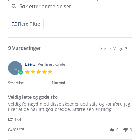
Search
Flere Filtre
Reviews
9 Vurderinger
Sorter:
Valgt
Lise G.
Verifisert kunde
L
5.0
star
rating
Størrelse
Normal
Veldig lette og gode sko!
Review
review
Veldig fornøyd med disse skoene! God såle og komfort. Jeg
by
stating
liker at de har litt god bredde. Størrelsen er riktig.
Lise
Veldig
'
G.
lette
Del
Share
on
og
Review
04/06/25
0
0
4
gode
by
Jun
sko!