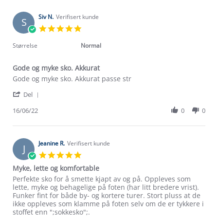
Lise
2025
G.
on
Siv N.
Verifisert kunde
S
4
5.0
Jun
star
2025
rating
Størrelse
Normal
Gode og myke sko. Akkurat
Review
review
Gode og myke sko. Akkurat passe str
by
stating
'
Siv
Gode
Del
Share
N.
og
Review
16/06/22
0
0
on
myke
by
16
sko.
Siv
Jun
Akkurat
N.
2022
on
Jeanine R.
Verifisert kunde
J
16
5.0
Jun
star
Myke, lette og komfortable
2022
rating
Review
review
Perfekte sko for å smette kjapt av og på. Oppleves som
by
stating
lette, myke og behagelige på foten (har litt bredere vrist).
Jeanine
Myke,
Funker fint for både by- og kortere turer. Stort pluss at de
R.
lette
ikke oppleves som klamme på foten selv om de er tykkere i
on
og
stoffet enn ";sokkesko";.