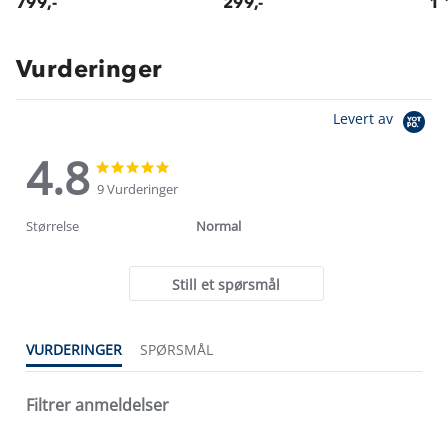
799,-
299,-
1 
Vurderinger
Levert av
4.8
4.8
4.8
star
star
9 Vurderinger
rating
rating
Størrelse
Normal
Still et spørsmål
VURDERINGER
SPØRSMÅL
Filtrer anmeldelser