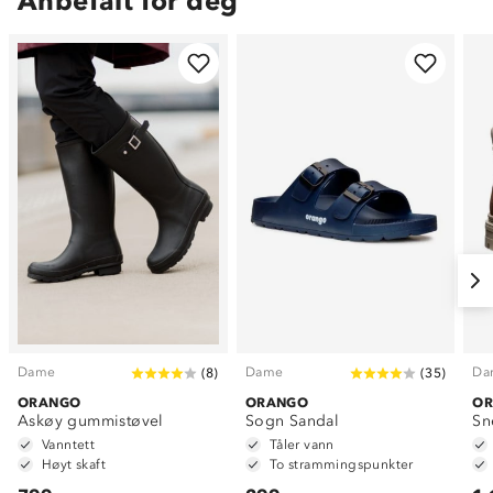
Anbefalt for deg
Dame
Dame
Da
(
8
)
(
35
)
ORANGO
ORANGO
O
Askøy gummistøvel
Sogn Sandal
Sn
Vanntett
Tåler vann
Høyt skaft
To strammingspunkter