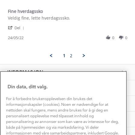
Alt du trenger til Norgesferien
Kontakt oss
Dyreetikk
Fine hverdagssko
Dette trenger du til barnehagen
Review
review
Veldig fine, lette hverdagsssko.
Konkurransevinnere
1% til samfunnet
by
stating
Gravidklær
'
Henriette
Fine
Del
Kundeklubb
Share
L.
hverdagssko
Inkludering
Review
Hvordan velge riktig turtøy?
24/05/22
0
0
on
Norgesferie 🇳🇴
Våre butikker
by
24
Materialer
Henriette
May
Vask og vedlikehold
L.
Få turinspirasjon og tips her⛰
2022
Bedrift, barnehage og SFO
1
2
on
Personvern
EL-retur
24
Overnatte utendørs⛺
Presse
May
Samarbeide med oss?
INFORMASJON
2022
Store størrelser
Storms turtips🐿️
Jobbe hos oss?
Turmat oppskrifter
Din data, ditt valg.
OM OSS
Leirskole 🥾
Beredskap
For å forbedre brukeropplevelsen din brukes det
Barnehageansatt
TIPS OG RÅD
informasjonskapsler (cookies). Noen er nødvendige for at
nettsiden skal fungere, mens andre brukes for å gi deg en
Tips til hyttetur
personalisert opplevelse med tilpasset innhold og
AKTIVITETER
personalisering av annonser som kan være av interesse for deg,
både på hjemmesiden og via markedsføring. Vi deler
informasjonen med våre samarbeidspartnere, inkludert Google.