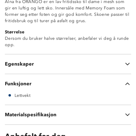
Alna fra ORANGO er en lav fritidssko til dame i mesh som
gir en luftig og lett sko. Innersåle med Memory Foam som
former seg etter foten og gir god komfort. Skoene passer til
fritidsbruk og til turer på asfalt og grus.
Størrelse
Dersom du bruker halve størrelser, anbefaler vi deg å runde
opp.
Memory-Foam innersåle
Luftig sko i mesh
Egenskaper
Lettvekt
Funksjoner
Lettvekt
Vedlikehold: bør rengjøres og impregneres etter behov
Materialspesifikasjon
Tåler ikke maskinvask