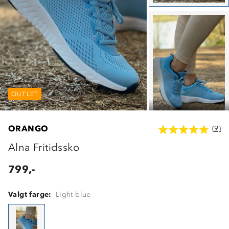
OUTLET
OUTLET
OUTLET
ORANGO
(9)
Alna Fritidssko
799,-
Valgt farge:
Light blue