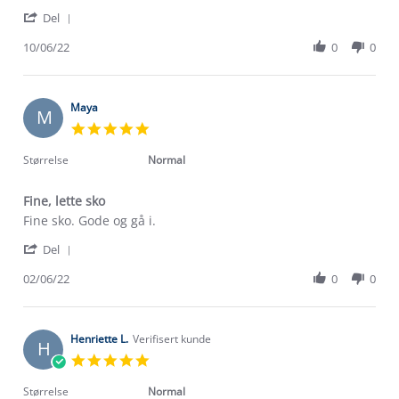
10
komfortable
'
Jun
Del
Share
2022
Review
10/06/22
0
0
by
Jeanine
R.
on
Maya
M
10
5.0
Jun
star
2022
rating
Størrelse
Normal
Fine, lette sko
Review
review
Fine sko. Gode og gå i.
by
stating
'
Maya
Fine,
Del
Share
on
lette
Review
02/06/22
0
0
2
sko
Om Stormberg
by
Jun
Maya
2022
Verdigrunnlag
on
2
Henriette L.
Verifisert kunde
H
Jun
Klima og miljø
5.0
Trelagsprinsippet barn
2022
star
Kundeservice
rating
Størrelse
Normal
Etisk handel