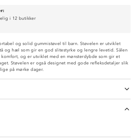
r:
elig i 12 butikker
rtabel og solid gummistøvel til barn. Støvelen er utviklet
tå og hæl som gir en god slitestyrke og lengre levetid. Sålen
komfort, og er utviklet med en mønsterdybde som gir et
get. Støvelen er også designet med gode refleksdetaljer slik
nlige på mørke dager.
 hælparti