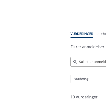
4.8
star
rating
VURDERINGER
SPØ
Filtrer anmeldelser
Search
Reviews
Vurdering
10 Vurderinger