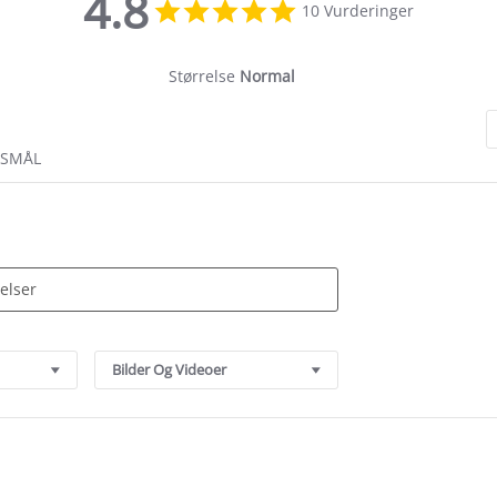
4.8
4.8
10 Vurderinger
star
rating
Størrelse
Normal
RSMÅL
Bilder Og Videoer