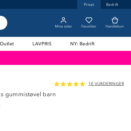
Privat
Bedrift
Mine sider
Favoritter
Handlekurv
Outlet
LAVPRIS
NY: Bedrift
10 VURDERINGER
LAVPRIS
ks gummistøvel barn
t