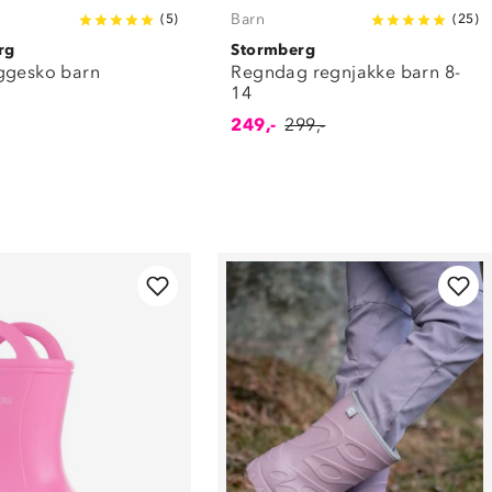
Barn
(
5
)
(
25
)
rg
Stormberg
ggesko barn
Regndag regnjakke barn 8-
14
249,-
299,-