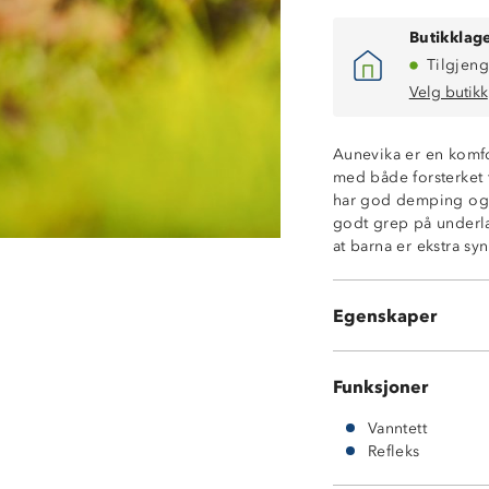
Butikklage
Tilgjeng
Velg butikk
Aunevika er en komfo
med både forsterket 
har god demping og 
godt grep på underla
at barna er ekstra sy
100% vanntett
Refleksdetalj
Godt grep
Egenskaper
Forsterket tå og
Funksjoner
Vanntett
Refleks