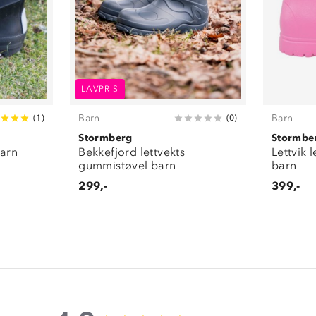
LAVPRIS
Barn
Barn
(
1
)
(
0
)
Stormberg
Stormbe
arn
Bekkefjord lettvekts
Lettvik 
gummistøvel barn
barn
299,-
399,-