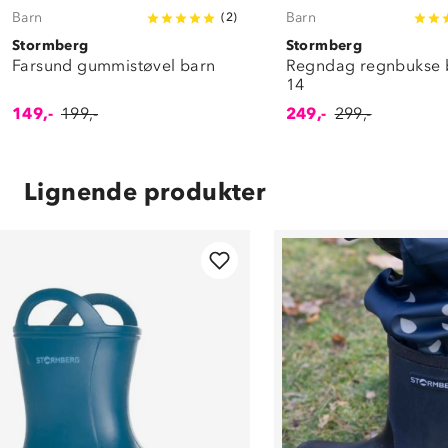
Barn
Barn
(
2
)
Stormberg
Stormberg
Farsund gummistøvel barn
Regndag regnbukse 
14
149,-
199,-
249,-
299,-
Lignende produkter