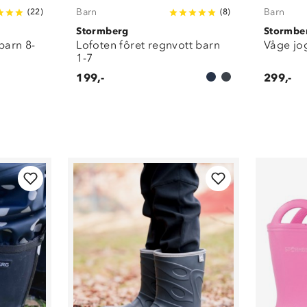
Barn
Barn
(
22
)
(
8
)
Stormberg
Stormbe
barn 8-
Lofoten fôret regnvott barn
Våge jo
1-7
199,-
299,-