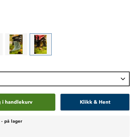
 i handlekurv
Klikk & Hent
-
på lager