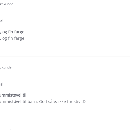
ert kunde
.0
tar
ating
al
 og fin farge!
 og fin farge!
e
ew
ie
rt kunde
.0
tar
ating
al
ummistøvel til
mmistøvel til barn. God såle, ikke for stiv :D
e
ew