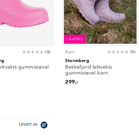
LAVPRIS
Barn
(
0
)
(
0
)
rg
Stormberg
lettvekts gummistøvel
Bekkefjord lettvekts
gummistøvel barn
299,-
Levert av