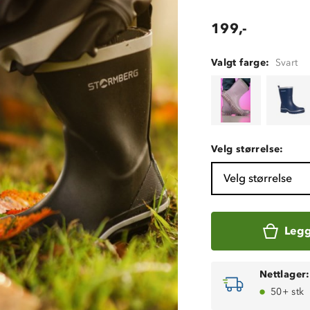
199,-
Valgt farge:
Svart
Velg størrelse:
Velg størrelse
Legg
Nettlager:
50+ stk