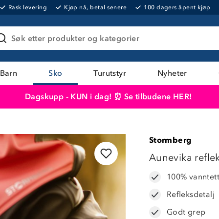
Rask levering
Kjøp nå, betal senere
100 dagers åpent kjøp
Søk etter produkter og kategorier
Barn
Sko
Turutstyr
Nyheter
Dagskupp - KUN i dag! ⏰
Se tilbudene HER!
Produktet er lagt i handlekurven
Til kassen
Stormberg
LAVPRIS
Aunevika refle
100% vanntet
Refleksdetalj
Godt grep