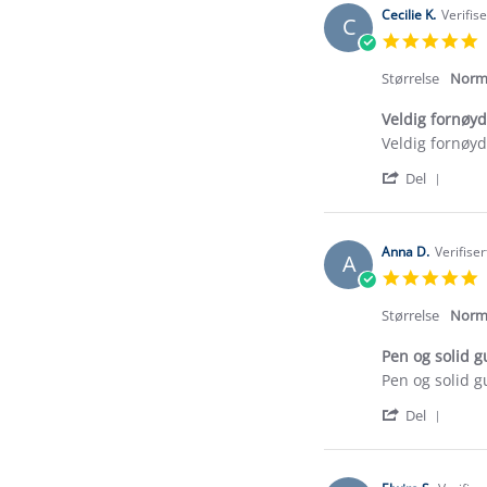
Cecilie K.
Verifis
C
5
s
r
Størrelse
Norm
Veldig fornøyd,
Review
review
Veldig fornøyd,
by
stating
'
Cecilie
Veldig
Del
Shar
K.
fornøyd,
Revi
on
og
by
23
fin
Cecil
Sep
farge!
Anna D.
Verifise
A
K.
2025
5
on
s
23
r
Størrelse
Norm
Sep
2025
Pen og solid g
Review
review
Pen og solid gu
by
stating
'
Anna
Pen
Del
Shar
D.
og
Revi
on
solid
by
3
gummistøvel