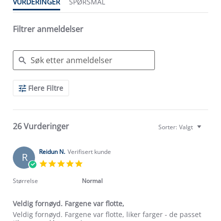
VURDERINGER
SPØRSMÅL
Filtrer anmeldelser
Search
Flere Filtre
Reviews
26 Vurderinger
Sorter:
Valgt
Reidun N.
Verifisert kunde
R
5.0
star
rating
Størrelse
Normal
Veldig fornøyd. Fargene var flotte,
Review
review
Veldig fornøyd. Fargene var flotte, liker farger - de passet