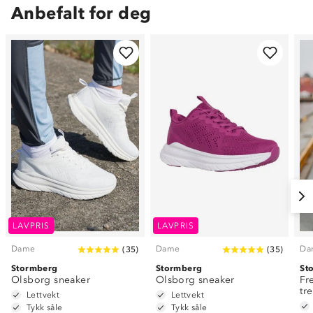
Anbefalt for deg
LAVPRIS
LAVPRIS
Dame
Dame
Da
(
35
)
(
35
)
Stormberg
Stormberg
St
Olsborg sneaker
Olsborg sneaker
Fr
tr
Lettvekt
Lettvekt
Tykk såle
Tykk såle