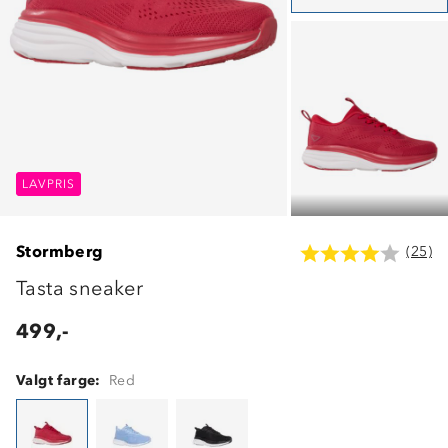
LAVPRIS
LAVPRIS
LAVPRIS
Stormberg
(25)
Tasta sneaker
499,-
Valgt farge:
Red