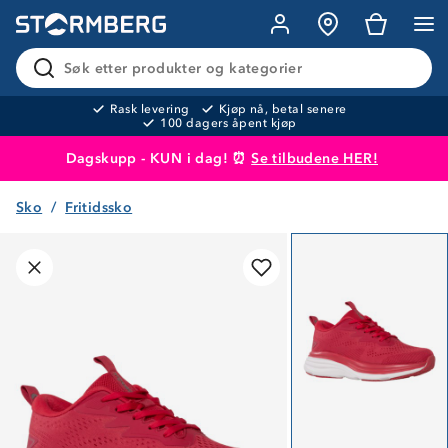
Søk etter produkter og kategorier
Rask levering
Kjøp nå, betal senere
100 dagers åpent kjøp
Dagskupp - KUN i dag! ⏰
Se tilbudene HER!
Sko
Fritidssko
Produktet er lagt i handlekurven
Til kassen