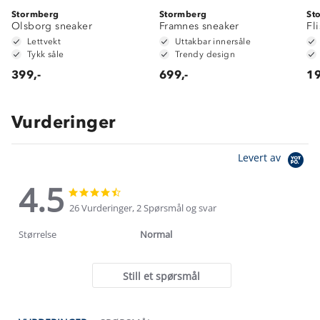
Stormberg
Stormberg
St
Olsborg sneaker
Framnes sneaker
Fl
Lettvekt
Uttakbar innersåle
Tykk såle
Trendy design
399,-
699,-
19
Vurderinger
Levert av
4.5
4.5
4.5
star
star
26 Vurderinger, 2 Spørsmål og svar
rating
rating
Størrelse
Normal
Still et spørsmål