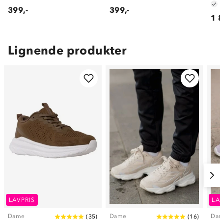
399,-
399,-
1 
Lignende produkter
LAVPRIS
LA
Dame
Dame
Da
(
35
)
(
16
)