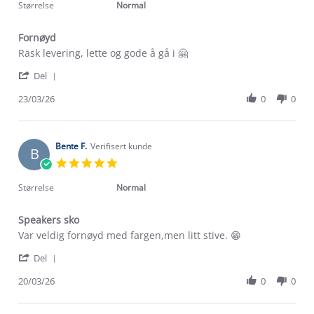
rating
Størrelse
Normal
Fornøyd
Review
review
Rask levering, lette og gode å gå i 🤗
by
stating
'
Gro
Fornøyd
Del
Share
H.
Review
23/03/26
0
0
on
by
23
Gro
Mar
H.
2026
on
Bente F.
Verifisert kunde
B
23
5.0
Mar
star
2026
rating
Størrelse
Normal
Speakers sko
Review
review
Var veldig fornøyd med fargen,men litt stive. 😁
by
stating
'
Bente
Speakers
Del
Share
F.
sko
Review
20/03/26
0
0
on
Om Stormberg
by
20
Bente
Mar