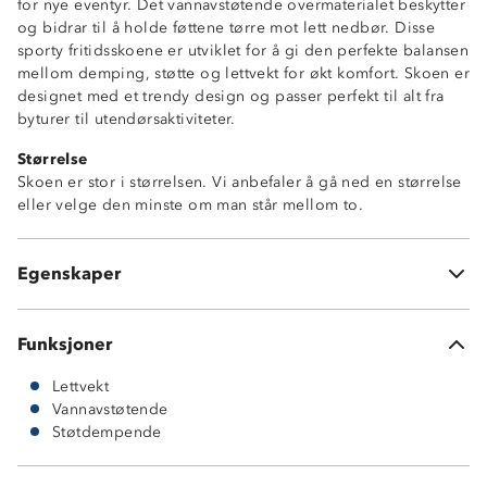
for nye eventyr. Det vannavstøtende overmaterialet beskytter
og bidrar til å holde føttene tørre mot lett nedbør. Disse
sporty fritidsskoene er utviklet for å gi den perfekte balansen
mellom demping, støtte og lettvekt for økt komfort. Skoen er
designet med et trendy design og passer perfekt til alt fra
byturer til utendørsaktiviteter.
Størrelse
Skoen er stor i størrelsen. Vi anbefaler å gå ned en størrelse
Lettvekt
eller velge den minste om man står mellom to.
Vannavstøtende
Tykk såle
God demping
Egenskaper
Myk og komfortabel
Funksjoner
Lettvekt
Vannavstøtende
Støtdempende