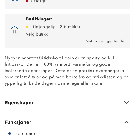
Utsolgt
Butikklager:
Tilgjengelig i 2 butikker
Velg butikk
Nettpris er gjeldende.
Nybyen vanntett fritidssko til barn er en sporty og kul
fritidssko. Den er 100% vanntett, varmefôr og gode
isolerende egenskaper. Dette er en praktisk overgangssko
som er lett å ta av og på med borrelåss og strikklisser, og er
ypperlig til kalde dager i barnehage eller skole
100% vanntett
Isolerende egenskaper
Varmefòr
Egenskaper
Borrelås + strikklisser
Funksjoner
Isolerende