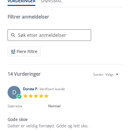
VURDERINGER
SPØRSMÅL
Filtrer anmeldelser
Search
Flere Filtre
Reviews
14 Vurderinger
Sorter:
Valgt
Dorota P.
Verifisert kunde
D
5.0
star
rating
Størrelse
Normal
Gode skoe
Review
review
Datter er veldig fornøyd. Gode og lett sko.