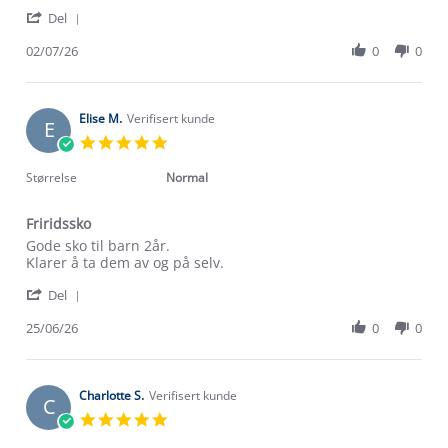
by
stating
'
Dorota
Gode
Del
Share
P.
skoe
Review
02/07/26
0
0
on
by
2
Dorota
Jul
P.
2026
on
Elise M.
Verifisert kunde
E
2
5.0
Jul
star
2026
rating
Størrelse
Normal
Friridssko
Review
review
Gode sko til barn 2år.
by
stating
Klarer å ta dem av og på selv.
Elise
Friridssko
'
M.
Del
Share
on
Review
25/06/26
0
0
25
by
Jun
Elise
2026
M.
on
Charlotte S.
Verifisert kunde
C
25
5.0
Jun
star
2026