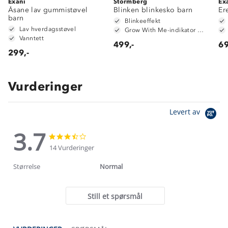
Exani
Stormberg
Ex
Åsane lav gummistøvel
Blinken blinkesko barn
Er
barn
Blinkeeffekt
Lav hverdagsstøvel
Grow With Me-indikator på innersåle
Vanntett
499,-
69
299,-
Vurderinger
Levert av
3.7
3.7
3.7
star
star
14 Vurderinger
rating
rating
Størrelse
Normal
Still et spørsmål