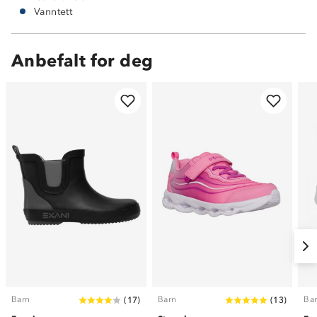
Vanntett
Anbefalt for deg
Barn
Barn
Ba
(
17
)
(
13
)