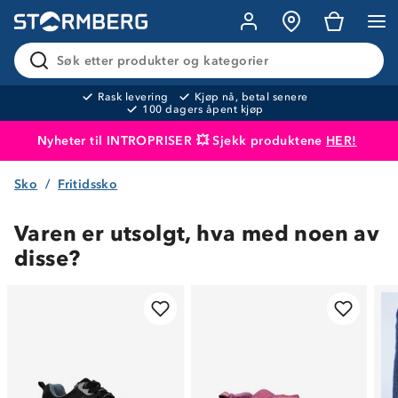
Søk etter produkter og kategorier
Rask levering
Kjøp nå, betal senere
100 dagers åpent kjøp
Nyheter til INTROPRISER 💥 Sjekk produktene
HER!
Sko
Fritidssko
Produktet er lagt i handlekurven
Til kassen
Varen er utsolgt, hva med noen av
disse?