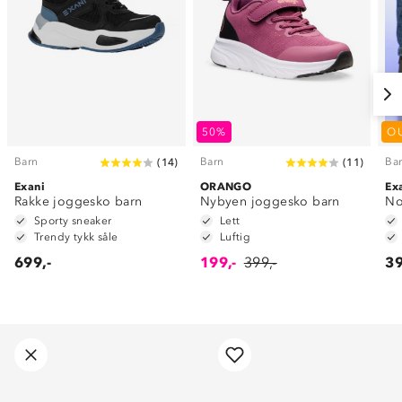
50%
O
Barn
Barn
Ba
(
14
)
(
11
)
Exani
ORANGO
Ex
Rakke joggesko barn
Nybyen joggesko barn
No
Sporty sneaker
Lett
Trendy tykk såle
Luftig
699,-
199,-
399,-
39