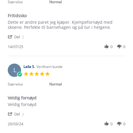
rating
Størrelse
Normal
Fritidssko
Review
review
Dette er andre paret jeg kjøper. Kjempefornøyd med
by
stating
skoene. Perfekte til barnehagen og på tur i helgene.
Charlotte
Fritidssko
'
S.
Del
Share
on
Review
14/07/25
0
0
14
by
Jul
Charlotte
2025
S.
on
Laila S.
Verifisert kunde
L
14
5.0
Jul
star
2025
rating
Størrelse
Normal
Veldig fornøyd
Review
review
Veldig fornøyd
by
stating
'
Laila
Veldig
Del
Share
S.
fornøyd
Review
20/03/24
0
0
on
Om Stormberg
by
20