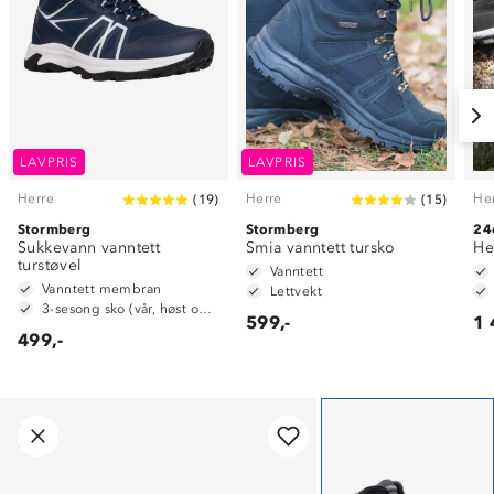
LAVPRIS
LAVPRIS
Herre
Herre
He
(
19
)
(
15
)
Stormberg
Stormberg
24
Sukkevann vanntett
Smia vanntett tursko
He
turstøvel
Vanntett
Vanntett membran
Lettvekt
3-sesong sko (vår, høst og vinter)
599,-
1 
499,-