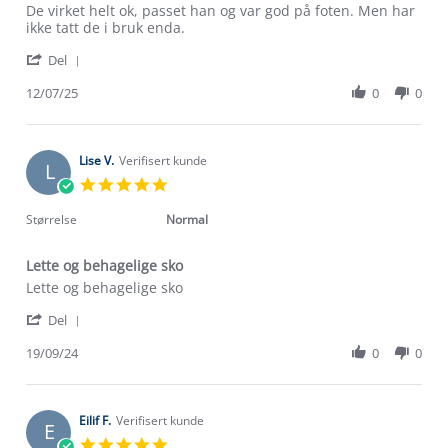
Review
review
De virket helt ok, passet han og var god på foten. Men har
by
stating
ikke tatt de i bruk enda.
Randi
De
'
R.
virket
Del
Share
on
helt
Review
12/07/25
0
0
12
ok,
by
Jul
passet
Randi
2025
R.
on
Lise V.
Verifisert kunde
L
12
5.0
Jul
star
2025
rating
Størrelse
Normal
Lette og behagelige sko
Review
review
Lette og behagelige sko
by
stating
'
Lise
Lette
Del
Share
V.
og
Review
19/09/24
0
0
on
behagelige
by
19
sko
Lise
Sep
V.
2024
on
Eilif F.
Verifisert kunde
E
19
5.0