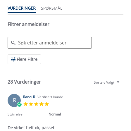
VURDERINGER
SPØRSMÅL
Filtrer anmeldelser
Search
Flere Filtre
Reviews
28 Vurderinger
Sorter:
Valgt
Randi R.
Verifisert kunde
R
5.0
star
rating
Størrelse
Normal
De virket helt ok, passet