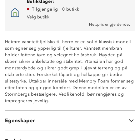
Butikklager:
Tilgjengelig i 0 butikk
Velg butikk
Nettpris er gjeldende.
Heimre vanntett fjellsko til herre er en solid klassisk modell
som egner seg ypperlig til fjellturer. Vanntett membran
holder føttene tøre og velegnet helårsbruk. Høyden på
skoen sikrer ankelstøtte og stabilitet. Yttersålen har god
mønsterdybde og sikrer godt grep i ujevnt terreng og på
etablerte stier. Forsterket tåparti og helkappe gir bedre
slitestyrke. Uttakbar innersåle med Memory Foam former seg
etter foten og gir god komfort. Denne modellen er en av
Stormbergs bestselgere. Vedlikehold: bør rengjøres og
Vanntett membran
impregneres jevnlig.
God gripsåle
Forsterket tå- og hælparti
Uttakbar Memory Foam-innersåle
Egenskaper
Myk og komfortabel sko