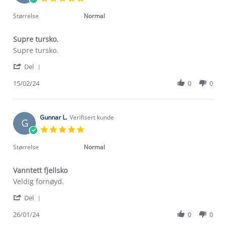
Sep
star
2024
rating
Størrelse
Normal
Supre tursko.
Review
review
Supre tursko.
by
stating
'
Eilif
Supre
Del
Share
F.
tursko.
Review
15/02/24
0
0
on
by
15
Eilif
Feb
F.
2024
on
Gunnar L.
Verifisert kunde
G
15
5.0
Feb
star
2024
rating
Størrelse
Normal
Vanntett fjellsko
Review
review
Veldig fornøyd.
by
stating
'
Gunnar
Vanntett
Del
Share
L.
fjellsko
Review
26/01/24
0
0
on
by
26