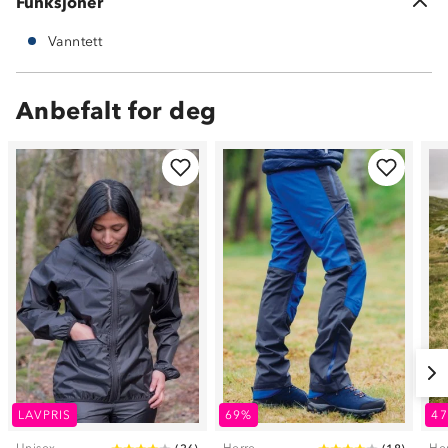
Funksjoner
Vanntett
Anbefalt for deg
LAVPRIS
69%
4
Unisex
Herre
He