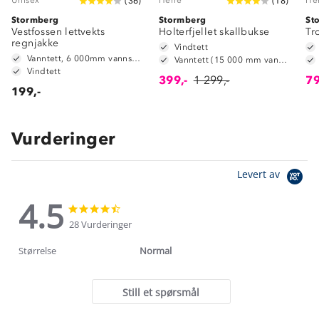
(
36
)
(
18
)
Stormberg
Stormberg
St
Vestfossen lettvekts
Holterfjellet skallbukse
Tr
regnjakke
Vindtett
Vanntett, 6 000mm vannsøyle
Vanntett (15 000 mm vannsøyle)
Vindtett
399,-
1 299,-
79
199,-
Vurderinger
Levert av
4.5
4.5
4.5
star
star
28 Vurderinger
rating
rating
Størrelse
Normal
Still et spørsmål