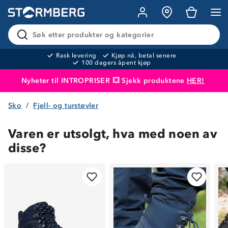
Søk etter produkter og kategorier
Rask levering
Kjøp nå, betal senere
100 dagers åpent kjøp
Nyheter til INTROPRISER 💥 Sjekk produktene
HER!
Sko
Fjell- og turstøvler
Produktet er lagt i handlekurven
Til kassen
Varen er utsolgt, hva med noen av
disse?