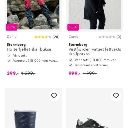
69%
50%
Dame
Dame
(
28
)
(
0
)
Stormberg
Stormberg
Holterfjellet skallbukse
Vestfjorden vattert lettvekts
skallparkas
Vindtett
Vanntett (10 000 mm vannsøyle)
Vanntett (15 000 mm vannsøyle)
Isolerende vattering
399,-
1 299,-
999,-
1 999,-