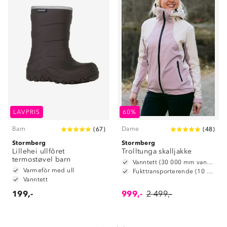
Om Stormberg
LAVPRIS
60%
Barn
Dame
(
67
)
(
48
)
Verdigrunnlag
Stormberg
Stormberg
Lillehei ullfôret
Klima og miljø
Trolltunga skalljakke
Trelagsprinsippet barn
termostøvel barn
Vanntett (30 000 mm vannsøyle)
Kundeservice
Varmefòr med ull
Etisk handel
Fukttransporterende (10 000 g/m2/24t)
Alt du trenger til Norgesferien
Vanntett
Kontakt oss
Dyreetikk
199,-
999,-
2 499,-
Dette trenger du til barnehagen
Konkurransevinnere
1% til samfunnet
Gravidklær
Kundeklubb