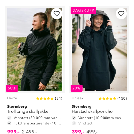
DAGSKUPP
60%
20%
Herre
Unisex
(
34
)
(
150
)
Stormberg
Stormberg
Trolltunga skalljakke
Harstad skallponcho
Vanntett (30 000 mm vannsøyle)
Vanntett (10 000mm vannsøyle)
Fukttransporterende (10 000 g/m2/24t)
Vindtett
999,-
2 499,-
399,-
499,-