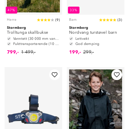
47%
33%
Herre
Barn
(
9
)
(
3
)
Stormberg
Stormberg
Trolltunga skallbukse
Nordvang turstøvel barn
Vanntett (30 000 mm vannsøyle)
Lettvekt
Fukttransporterende (10 000 g/m2/24t)
God demping
799,-
1 499,-
199,-
299,-