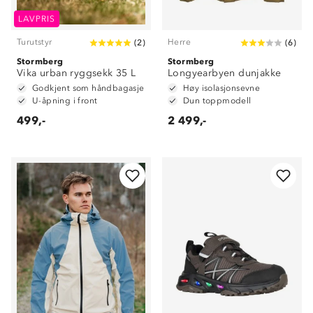
LAVPRIS
Turutstyr
Herre
(
2
)
(
6
)
Stormberg
Stormberg
Vika urban ryggsekk 35 L
Longyearbyen dunjakke
Godkjent som håndbagasje
Høy isolasjonsevne
U-åpning i front
Dun toppmodell
499,-
2 499,-