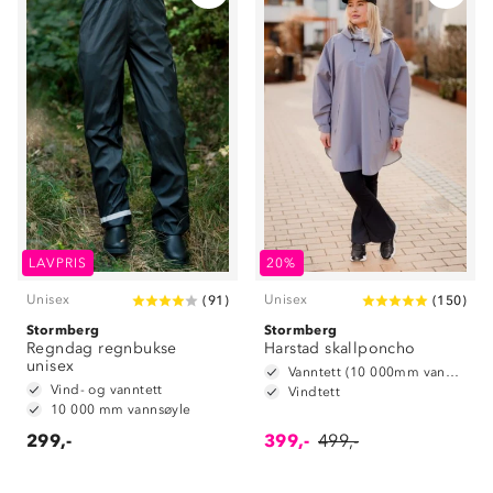
LAVPRIS
20%
Unisex
Unisex
(
91
)
(
150
)
Stormberg
Stormberg
Regndag regnbukse
Harstad skallponcho
unisex
Vanntett (10 000mm vannsøyle)
Vind- og vanntett
Vindtett
10 000 mm vannsøyle
299,-
399,-
499,-