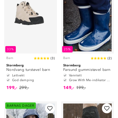
33%
25%
Barn
Barn
(
3
)
(
2
)
Stormberg
Stormberg
Nordvang turstøvel barn
Farsund gummistøvel barn
Lettvekt
Vanntett
God demping
Grow With Me-indikator på innersåle
199,-
299,-
149,-
199,-
BARNAS DAGER