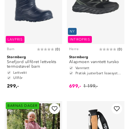
NY
LAVPRIS
INTROPRIS
Barn
Herre
(
0
)
(
0
)
Stormberg
Stormberg
Snefjord ullfôret lettvekts
Alapmoen vanntett tursko
termostøvel barn
Vanntett
Lettvekt
Pratisk justerbart lissesystem
Ullfôr
299,-
699,-
1 199,-
BARNAS DAGER