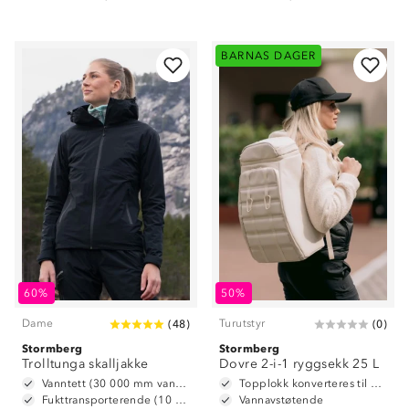
BARNAS DAGER
60%
50%
Dame
Turutstyr
(
48
)
(
0
)
Stormberg
Stormberg
Trolltunga skalljakke
Dovre 2-i-1 ryggsekk 25 L
Vanntett (30 000 mm vannsøyle)
Topplokk konverteres til hoftebelte
Fukttransporterende (10 000 g/m2/24t)
Vannavstøtende