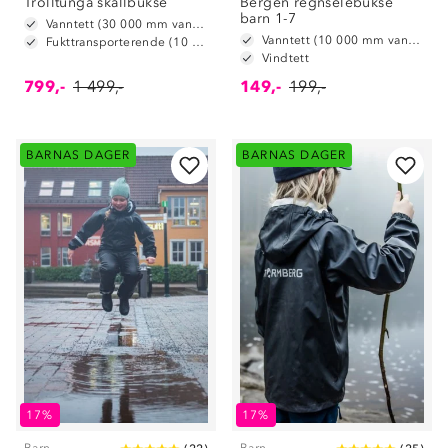
Trolltunga skallbukse
Bergen regnselebukse
barn 1-7
Vanntett (30 000 mm vannsøyle)
Vanntett (10 000 mm vannsøyle)
Fukttransporterende (10 000 g/m2/24t)
Vindtett
799,-
1 499,-
149,-
199,-
BARNAS DAGER
BARNAS DAGER
17%
17%