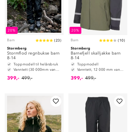
20%
20%
Barn
Barn
(
23
)
(
10
)
Stormberg
Stormberg
Stormflod regnbukse barn
Barnefjell skalljakke barn
8-14
8-14
Toppmodell til helårsbruk
Toppmodell
Vanntett (30 000mm vannsøyle)
Vanntett, 12 000 mm vannsøyle
399,-
499,-
399,-
499,-