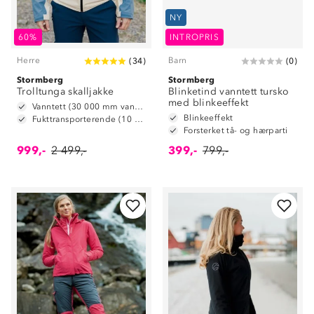
NY
60%
INTROPRIS
Herre
Barn
(
34
)
(
0
)
Stormberg
Stormberg
Trolltunga skalljakke
Blinketind vanntett tursko
med blinkeeffekt
Vanntett (30 000 mm vannsøyle)
Blinkeeffekt
Fukttransporterende (10 000 g/m2/24t)
Forsterket tå- og hærparti
999,-
2 499,-
399,-
799,-