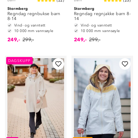
Barn
Barn
(
22
)
(
25
)
Stormberg
Stormberg
Regndag regnbukse barn
Regndag regnjakke barn 8-
8-14
14
Vind- og vanntett
Vind- og vanntett
10 000 mm vannsøyle
10 000 mm vannsøyle
249,-
299,-
249,-
299,-
DAGSKUPP