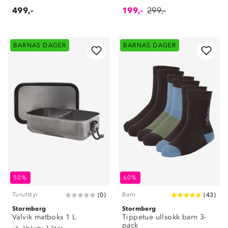
499,-
199,-
299,-
BARNAS DAGER
BARNAS DAGER
50%
60%
Turutstyr
Barn
(
0
)
(
43
)
Stormberg
Stormberg
Valvik matboks 1 L
Tippetue ullsokk barn 3-
pack