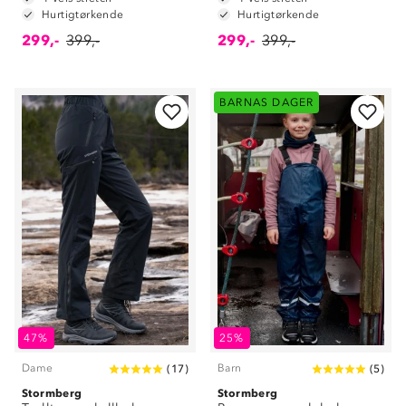
Hurtigtørkende
Hurtigtørkende
299,-
399,-
299,-
399,-
BARNAS DAGER
47%
25%
Dame
Barn
(
17
)
(
5
)
Stormberg
Stormberg