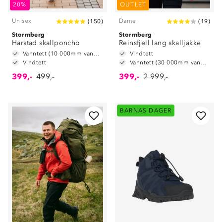
20%
OUTLET
Unisex
Dame
(
150
)
(
19
)
Stormberg
Stormberg
Harstad skallponcho
Reinsfjell lang skalljakke
Vanntett (10 000mm vannsøyle)
Vindtett
Vindtett
Vanntett (30 000mm vannsøyle)
399,-
499,-
399,-
2 999,-
BARNAS DAGER