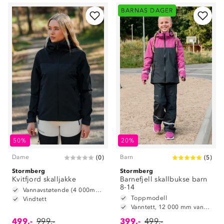
BARNAS DAGER
50%
20%
Dame
Barn
(
0
)
(
5
)
Stormberg
Stormberg
Kvitfjord skalljakke
Barnefjell skallbukse barn
8-14
Vannavstøtende (4 000mm vannsøyle)
Toppmodell
Vindtett
Vanntett, 12 000 mm vannsøyle
499,-
999,-
399,-
499,-