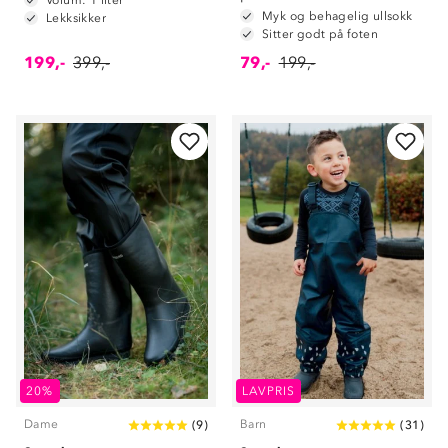
Volum: 1 liter
Myk og behagelig ullsokk
Lekksikker
Sitter godt på foten
199,-
399,-
79,-
199,-
20%
LAVPRIS
Dame
Barn
(
9
)
(
31
)