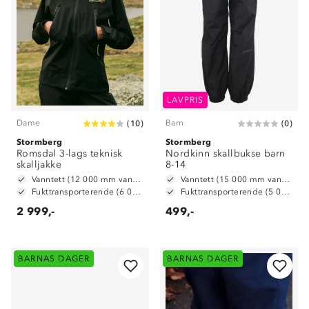
LAVPRIS
Dame
Barn
(
10
)
(
0
)
Stormberg
Stormberg
Romsdal 3-lags teknisk
Nordkinn skallbukse barn
skalljakke
8-14
Vanntett (12 000 mm vannsøyle)
Vanntett (15 000 mm vannsøyle)
Fukttransporterende (6 000 g/ m2/ 24t)
Fukttransporterende (5 000 g/m2/24t)
2 999,-
499,-
BARNAS DAGER
BARNAS DAGER