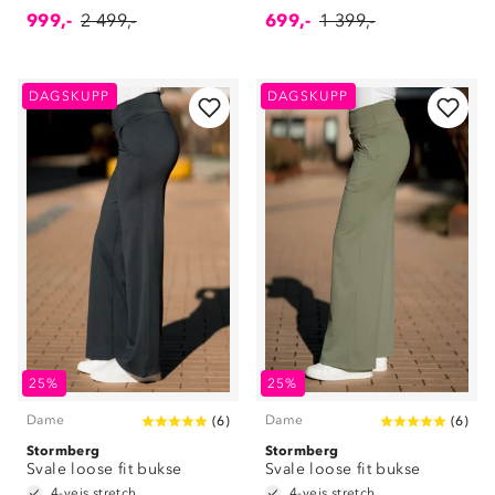
999,-
2 499,-
699,-
1 399,-
DAGSKUPP
DAGSKUPP
25%
25%
Dame
Dame
(
6
)
(
6
)
Stormberg
Stormberg
Svale loose fit bukse
Svale loose fit bukse
4-veis stretch
4-veis stretch