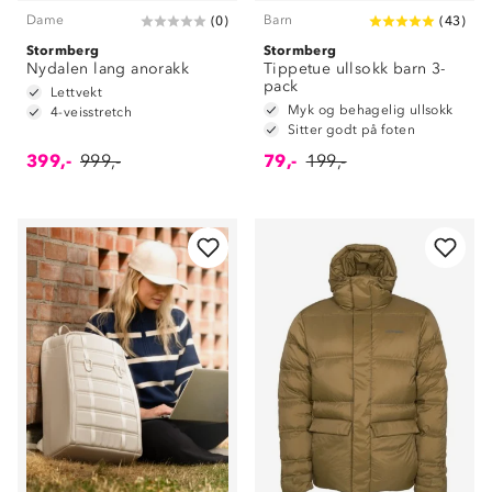
Dame
Barn
(
0
)
(
43
)
Stormberg
Stormberg
Nydalen lang anorakk
Tippetue ullsokk barn 3-
pack
Lettvekt
Myk og behagelig ullsokk
4-veisstretch
Sitter godt på foten
399,-
999,-
79,-
199,-