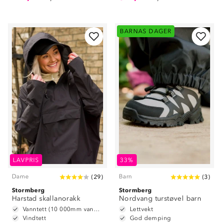
BARNAS DAGER
LAVPRIS
33%
Dame
Barn
(
29
)
(
3
)
Stormberg
Stormberg
Harstad skallanorakk
Nordvang turstøvel barn
Vanntett (10 000mm vannsøyle)
Lettvekt
Vindtett
God demping