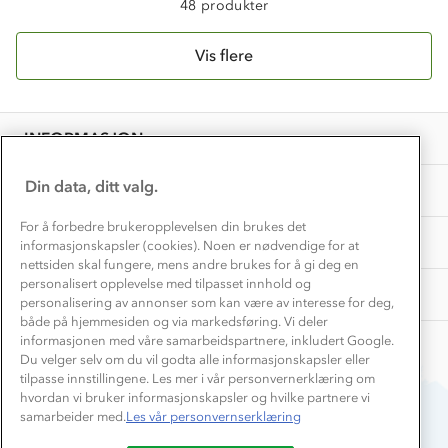
48 produkter
Inkludering
Hvordan velge riktig turtøy?
Norgesferie 🇳🇴
Våre butikker
Materialer
Vis flere
Vask og vedlikehold
Få turinspirasjon og tips her⛰
Bedrift, barnehage og SFO
Personvern
EL-retur
Overnatte utendørs⛺
Presse
Samarbeide med oss?
INFORMASJON
Store størrelser
Storms turtips🐿️
Jobbe hos oss?
Turmat oppskrifter
Din data, ditt valg.
OM OSS
Leirskole 🥾
Beredskap
For å forbedre brukeropplevelsen din brukes det
Barnehageansatt
TIPS OG RÅD
informasjonskapsler (cookies). Noen er nødvendige for at
nettsiden skal fungere, mens andre brukes for å gi deg en
Tips til hyttetur
personalisert opplevelse med tilpasset innhold og
AKTIVITETER
personalisering av annonser som kan være av interesse for deg,
både på hjemmesiden og via markedsføring. Vi deler
informasjonen med våre samarbeidspartnere, inkludert Google.
Du velger selv om du vil godta alle informasjonskapsler eller
tilpasse innstillingene. Les mer i vår personvernerklæring om
hvordan vi bruker informasjonskapsler og hvilke partnere vi
samarbeider med.
Les vår personvernserklæring