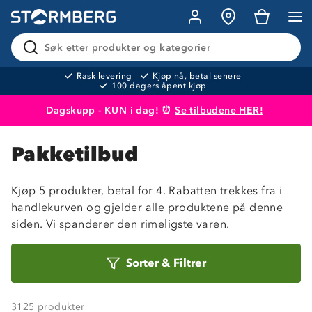
Søk etter produkter og kategorier
Rask levering
Kjøp nå, betal senere
100 dagers åpent kjøp
Dagskupp - KUN i dag! ⏰
Se tilbudene HER!
Produktet er lagt i handlekurven
Til kassen
Pakketilbud
Kjøp 5 produkter, betal for 4. Rabatten trekkes fra i
handlekurven og gjelder alle produktene på denne
siden. Vi spanderer den rimeligste varen.
Sorter
Sorter
&
Filtrer
etter
3125
produkter