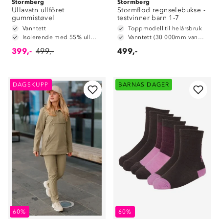
Stormberg
Stormberg
Ullavatn ullfôret
Stormflod regnselebukse -
gummistøvel
testvinner barn 1-7
Vanntett
Toppmodell til helårsbruk
Isolerende med 55% ullmiks
Vanntett (30 000mm vannsøyle)
399,-
499,-
499,-
DAGSKUPP
BARNAS DAGER
60%
60%