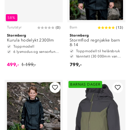
58%
Turutstyr
Barn
(
0
)
(
13
)
Stormberg
Stormberg
Kurula hodelykt 2300lm
Stormflod regnjakke barn
8-14
Toppmodell
Toppmodell til helårsbruk
6 lysmodus og sensorfunksjon
Vanntett (30 000mm vannsøyle)
499,-
1 199,-
799,-
BARNAS DAGER