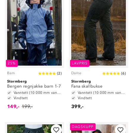
25%
LAVPRIS
Barn
Dame
(
2
)
(
6
)
Stormberg
Stormberg
Bergen regnjakke barn 1-7
Fana skallbukse
Vanntett (10 000 mm vannsøyle)
Vanntett (10 000 mm vannsøyle)
Vindtett
Vindtett
149,-
199,-
399,-
DAGSKUPP