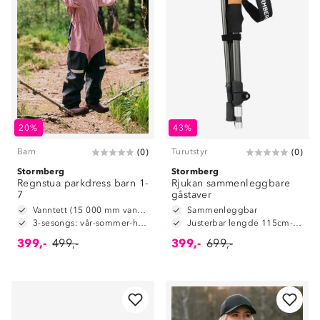
20%
43%
Barn
Turutstyr
(
0
)
(
0
)
Stormberg
Stormberg
Regnstua parkdress barn 1-
Rjukan sammenleggbare
7
gåstaver
Vanntett (15 000 mm vannsøyle)
Sammenleggbar
3-sesongs: vår-sommer-høst
Justerbar lengde 115cm-135cm
399,-
499,-
399,-
699,-