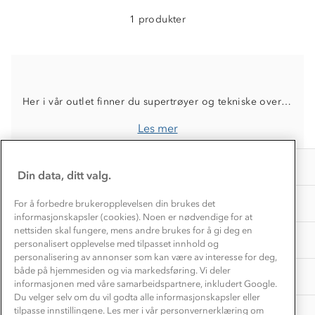
Alt du trenger til Norgesferien
Kontakt oss
1 produkter
Dyreetikk
Dette trenger du til barnehagen
Konkurransevinnere
1% til samfunnet
Gravidklær
Kundeklubb
Inkludering
Hvordan velge riktig turtøy?
Norgesferie 🇳🇴
Våre butikker
Her i vår outlet finner du supertrøyer og tekniske overdeler til herre til outletpris. Vår outletkolleksjon inneholder gode produkter som ikke kommer tilbake på lager, så vær rask å sikre deg din favoritt nå
Materialer
Vask og vedlikehold
Få turinspirasjon og tips her⛰
Bedrift, barnehage og SFO
Les mer
Personvern
EL-retur
Overnatte utendørs⛺
Presse
Samarbeide med oss?
INFORMASJON
Store størrelser
Din data, ditt valg.
Storms turtips🐿️
Jobbe hos oss?
Turmat oppskrifter
OM OSS
For å forbedre brukeropplevelsen din brukes det
Leirskole 🥾
informasjonskapsler (cookies). Noen er nødvendige for at
Beredskap
nettsiden skal fungere, mens andre brukes for å gi deg en
Barnehageansatt
TIPS OG RÅD
personalisert opplevelse med tilpasset innhold og
personalisering av annonser som kan være av interesse for deg,
Tips til hyttetur
både på hjemmesiden og via markedsføring. Vi deler
AKTIVITETER
informasjonen med våre samarbeidspartnere, inkludert Google.
Du velger selv om du vil godta alle informasjonskapsler eller
tilpasse innstillingene. Les mer i vår personvernerklæring om