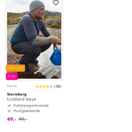
OUTLET
51%
Herre
(
38
)
Om Stormberg
Stormberg
Lindland trøye
Verdigrunnlag
Fukttransporterende
Hurtigtørkende
Klima og miljø
49,-
99,-
Trelagsprinsippet barn
Kundeservice
Etisk handel