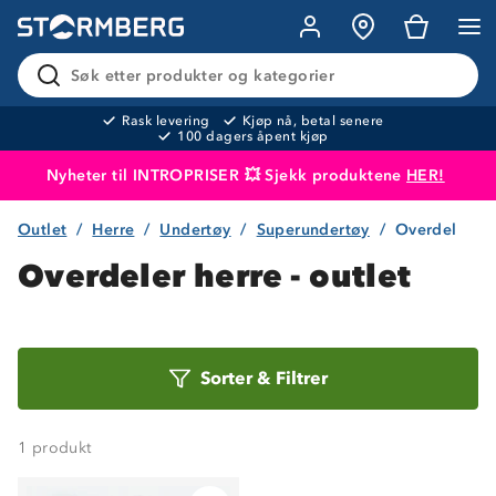
Søk etter produkter og kategorier
Rask levering
Kjøp nå, betal senere
100 dagers åpent kjøp
Nyheter til INTROPRISER 💥 Sjekk produktene
HER!
Outlet
Herre
Undertøy
Superundertøy
Overdel
Produktet er lagt i handlekurven
Til kassen
Overdeler herre - outlet
Sorter
Sorter
&
Filtrer
etter
1
produkt