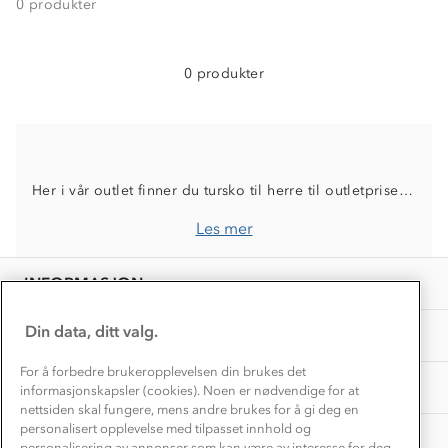
0
produkter
Trelagsprinsippet barn
Kundeservice
Etisk handel
Alt du trenger til Norgesferien
Kontakt oss
0 produkter
Dyreetikk
Dette trenger du til barnehagen
Konkurransevinnere
1% til samfunnet
Gravidklær
Kundeklubb
Inkludering
Hvordan velge riktig turtøy?
Norgesferie 🇳🇴
Våre butikker
Her i vår outlet finner du tursko til herre til outletpriser. Vår outletkolleksjon inneholder gode produkter som ikke kommer tilbake på lager, så vær rask å sikre deg din favoritt nå
Materialer
Vask og vedlikehold
Få turinspirasjon og tips her⛰
Bedrift, barnehage og SFO
Les mer
Personvern
EL-retur
Overnatte utendørs⛺
Presse
Samarbeide med oss?
INFORMASJON
Store størrelser
Storms turtips🐿️
Jobbe hos oss?
Turmat oppskrifter
Din data, ditt valg.
OM OSS
Leirskole 🥾
Beredskap
For å forbedre brukeropplevelsen din brukes det
Barnehageansatt
TIPS OG RÅD
informasjonskapsler (cookies). Noen er nødvendige for at
nettsiden skal fungere, mens andre brukes for å gi deg en
Tips til hyttetur
personalisert opplevelse med tilpasset innhold og
AKTIVITETER
personalisering av annonser som kan være av interesse for deg,