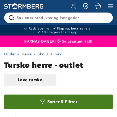
Søk etter produkter og kategorier
Rask levering
Kjøp nå, betal senere
100 dagers åpent kjøp
BARNAS DAGER! 💦 Se utvalget
HER!
Outlet
Herre
Sko
Tursko
Produktet er lagt i handlekurven
Til kassen
Tursko herre - outlet
Lave tursko
Om Stormberg
Sorter
Sorter
&
Filtrer
etter
Verdigrunnlag
Klima og miljø