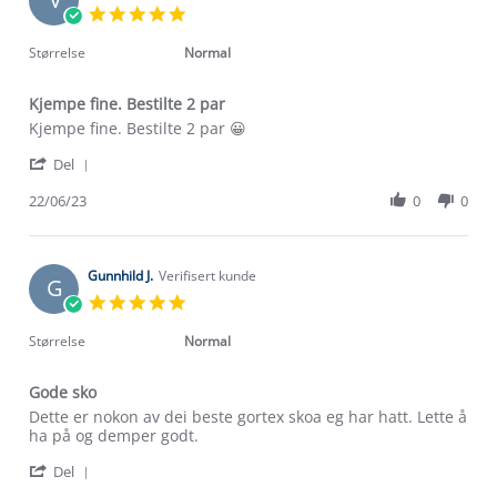
5.0
star
rating
Størrelse
Normal
Kjempe fine. Bestilte 2 par
Review
review
Kjempe fine. Bestilte 2 par 😀
by
stating
'
Vidmantas
Kjempe
Del
Share
B.
fine.
Review
22/06/23
0
0
on
Bestilte
by
22
2
Vidmantas
Jun
par
B.
2023
on
Gunnhild J.
Verifisert kunde
G
22
5.0
Jun
star
2023
rating
Størrelse
Normal
Gode sko
Review
review
Dette er nokon av dei beste gortex skoa eg har hatt. Lette å
by
stating
ha på og demper godt.
Gunnhild
Gode
'
J.
sko
Del
Share
on