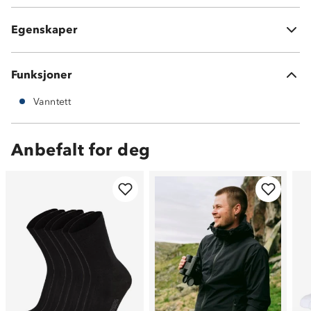
Vanntett
HyperGrip-såle
Egenskaper
Ice Lock™ gir en glidestoppende overflatefriksjon
Funksjoner
Vanntett
Anbefalt for deg