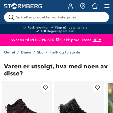
Søk etter produkter og kategorier
Rask levering
Kjøp nå, betal senere
100 dagers åpent kjøp
Nyheter til INTROPRISER 💥 Sjekk produktene
HER!
Outlet
Dame
Sko
Fjell- og turstøvler
Produktet er lagt i handlekurven
Til kassen
Varen er utsolgt, hva med noen av
disse?