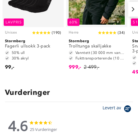
LAVPRIS
60%
5
Unisex
Herre
Un
(
190
)
(
34
)
Stormberg
Stormberg
St
Fagerli ullsokk 3-pack
Trolltunga skalljakke
Sn
3-
50% ull
Vanntett (30 000 mm vannsøyle)
30% akryl
Fukttransporterende (10 000 g/m2/24t)
99,-
999,-
2 499,-
49
Vurderinger
Levert av
4.6
4.6
4.6
star
star
25 Vurderinger
rating
rating