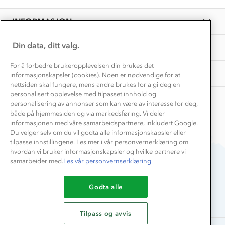
EL-retur
10
Overnatte utendørs⛺
Presse
Dec
Samarbeide med oss?
INFORMASJON
2022
Store størrelser
Storms turtips🐿️
Jobbe hos oss?
Turmat oppskrifter
Din data, ditt valg.
OM OSS
Leirskole 🥾
Beredskap
For å forbedre brukeropplevelsen din brukes det
Barnehageansatt
TIPS OG RÅD
informasjonskapsler (cookies). Noen er nødvendige for at
nettsiden skal fungere, mens andre brukes for å gi deg en
Tips til hyttetur
personalisert opplevelse med tilpasset innhold og
AKTIVITETER
personalisering av annonser som kan være av interesse for deg,
både på hjemmesiden og via markedsføring. Vi deler
informasjonen med våre samarbeidspartnere, inkludert Google.
Du velger selv om du vil godta alle informasjonskapsler eller
tilpasse innstillingene. Les mer i vår personvernerklæring om
hvordan vi bruker informasjonskapsler og hvilke partnere vi
samarbeider med.
Les vår personvernserklæring
Du betaler enkelt med
Godta alle
Tilpass og avvis