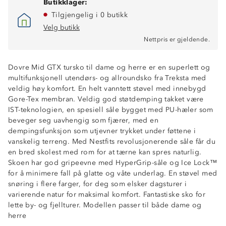
Butikklager:
Tilgjengelig i 0 butikk
Velg butikk
Nettpris er gjeldende.
Dovre Mid GTX tursko til dame og herre er en superlett og
multifunksjonell utendørs- og allroundsko fra Treksta med
veldig høy komfort. En helt vanntett støvel med innebygd
Gore-Tex membran. Veldig god støtdemping takket være
IST-teknologien, en spesiell såle bygget med PU-hæler som
beveger seg uavhengig som fjærer, med en
dempingsfunksjon som utjevner trykket under føttene i
vanskelig terreng. Med Nestfits revolusjonerende såle får du
en bred skolest med rom for at tærne kan spres naturlig.
Skoen har god gripeevne med HyperGrip-såle og Ice Lock™
for å minimere fall på glatte og våte underlag. En støvel med
snøring i flere farger, for deg som elsker dagsturer i
varierende natur for maksimal komfort. Fantastiske sko for
Gore-Tex-membran
lette by- og fjellturer. Modellen passer til både dame og
NestFit: bred passform
herre
Lav vekt