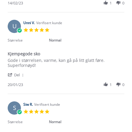
Review
14/02/23
1
0
14
by
Feb
Gunnhild
2023
J.
on
Unni V.
Verifisert kunde
U
14
5.0
Feb
star
2023
rating
Størrelse
Normal
Kjempegode sko
Review
review
Gode i størrelsen, varme, kan gå på litt glatt føre.
by
stating
Superfornøyd!
Unni
Kjempegode
'
V.
sko
Del
Share
on
Review
20/01/23
1
0
20
by
Jan
Unni
2023
V.
on
Siw R.
Verifisert kunde
S
20
5.0
Jan
star
2023
rating
Størrelse
Normal