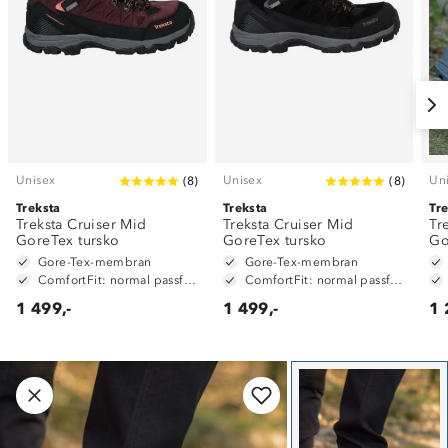
Unisex
Unisex
Un
(
8
)
(
8
)
Treksta
Treksta
Tr
Treksta Cruiser Mid
Treksta Cruiser Mid
Tr
GoreTex tursko
GoreTex tursko
Go
Gore-Tex-membran
Gore-Tex-membran
ComfortFit: normal passform
ComfortFit: normal passform
1 499,-
1 499,-
1 