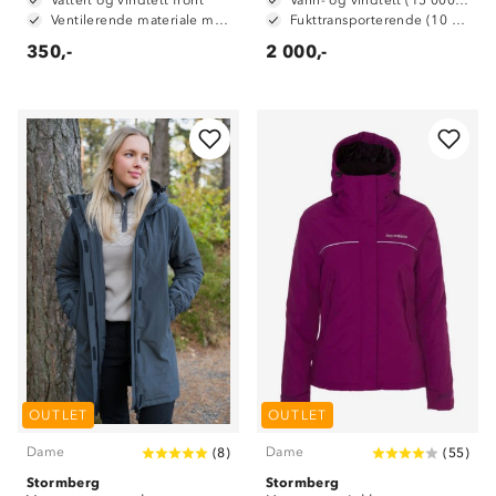
Vattert og vindtett front
Vann- og vindtett (15 000 mm vannsøyle)
Ventilerende materiale med stretch i ryggen
Fukttransporterende (10 000 g/m2/24t)
350,-
2 000,-
OUTLET
OUTLET
Dame
Dame
(
8
)
(
55
)
Stormberg
Stormberg