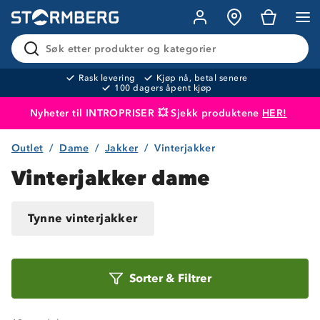
Søk etter produkter og kategorier
Rask levering
Kjøp nå, betal senere
100 dagers åpent kjøp
Nyheter til INTROPRISER 💥 Sjekk produktene
HER!
Outlet
Dame
Jakker
Vinterjakker
Produktet er lagt i handlekurven
Til kassen
Vinterjakker dame
Tynne vinterjakker
Sorter
Sorter
&
Filtrer
etter