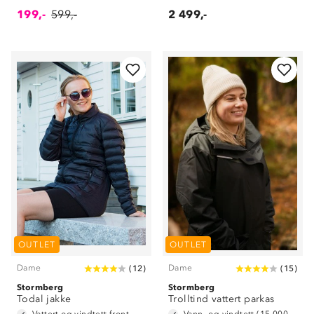
199,-
599,-
2 499,-
OUTLET
OUTLET
Dame
Dame
(
12
)
(
15
)
Stormberg
Stormberg
Todal jakke
Trolltind vattert parkas