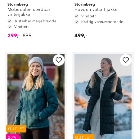
Stormberg
Stormberg
Mobudalen utvidbar
Hovden vattert jakke
vinterjakke
Vindtett
Justerbar magebredde
Kraftig vannavstøtende
Vindtett
299,-
899,-
499,-
OUTLET
20%
OUTLET