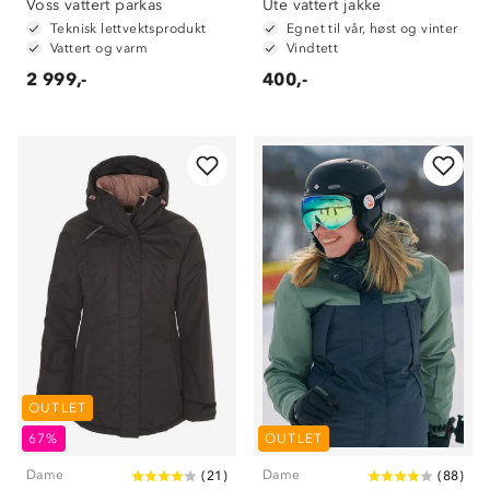
Voss vattert parkas
Ute vattert jakke
Teknisk lettvektsprodukt
Egnet til vår, høst og vinter
Vattert og varm
Vindtett
2 999,-
400,-
OUTLET
67%
OUTLET
Dame
Dame
(
21
)
(
88
)