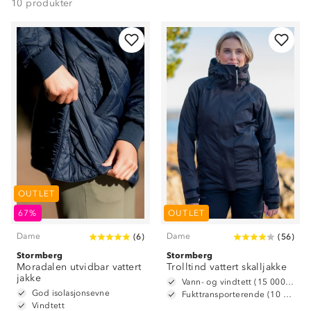
10
produkter
OUTLET
67%
OUTLET
Dame
Dame
(
6
)
(
56
)
Stormberg
Stormberg
Moradalen utvidbar vattert
Trolltind vattert skalljakke
jakke
Vann- og vindtett (15 000 mm vannsøyle)
God isolasjonsevne
Fukttransporterende (10 000 g/m2/24t)
Vindtett