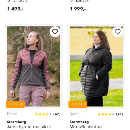
Vindtett
Lettvekt
1 499,-
1 999,-
OUTLET
OUTLET
Dame
Dame
(
42
)
(
41
)
Stormberg
Stormberg
Om Stormberg
Jaren hybrid dunjakke
Moravik utvidbar