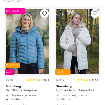
6
produkter
DAGSKUPP
OUTLET
67%
OUTLET
Dame
Dame
(
203
)
(
144
)
Stormberg
Stormberg
Nordkapp dunjakke
Lyngbudalen dunparkas
Høy isolasjonsevne
Høy isolasjonsevne
Vindtett
Vindtett