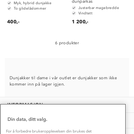
dunparkas
Myk, hybrid dunjakke
Verdigrunnlag
Justerbar magebredde
To glidelåslommer
Vindtett
Klima og miljø
400,-
1 200,-
Trelagsprinsippet barn
Kundeservice
Etisk handel
Alt du trenger til Norgesferien
Kontakt oss
Dyreetikk
6 produkter
Dette trenger du til barnehagen
Konkurransevinnere
1% til samfunnet
Gravidklær
Kundeklubb
Inkludering
Hvordan velge riktig turtøy?
Norgesferie 🇳🇴
Våre butikker
Dunjakker til dame i vår outlet er dunjakker som ikke
Materialer
Vask og vedlikehold
kommer inn på lager igjen.
Få turinspirasjon og tips her⛰
Bedrift, barnehage og SFO
Personvern
EL-retur
Overnatte utendørs⛺
Presse
Samarbeide med oss?
INFORMASJON
Store størrelser
Storms turtips🐿️
Jobbe hos oss?
Turmat oppskrifter
Din data, ditt valg.
OM OSS
Leirskole 🥾
Beredskap
For å forbedre brukeropplevelsen din brukes det
Barnehageansatt