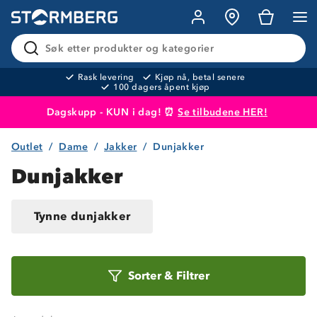
Søk etter produkter og kategorier
Rask levering
Kjøp nå, betal senere
100 dagers åpent kjøp
Dagskupp - KUN i dag! ⏰
Se tilbudene HER!
Outlet
Dame
Jakker
Dunjakker
Produktet er lagt i handlekurven
Til kassen
Dunjakker
Tynne dunjakker
Sorter
Sorter
&
Filtrer
etter