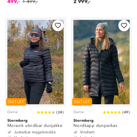
499,-
1 499,-
2 999,-
OUTLET
OUTLET
Dame
Dame
(
24
)
(
49
)
Stormberg
Stormberg
Moravik utvidbar dunjakke
Nordkapp dunparkas
Justerbar magebredde
Vindtett