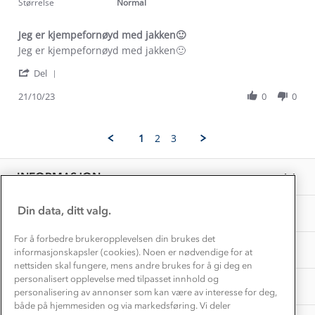
rating
Størrelse
Normal
Etisk handel
Alt du trenger til Norgesferien
Kontakt oss
Dyreetikk
Jeg er kjempefornøyd med jakken🙂
Dette trenger du til barnehagen
Review
review
Jeg er kjempefornøyd med jakken🙂
Konkurransevinnere
1% til samfunnet
by
stating
Gravidklær
'
Lill
Jeg
Del
Kundeklubb
Share
O.
er
Inkludering
Review
Hvordan velge riktig turtøy?
21/10/23
0
0
on
kjempefornøyd
Norgesferie 🇳🇴
Våre butikker
by
21
med
Materialer
Lill
Oct
jakken
Vask og vedlikehold
O.
Få turinspirasjon og tips her⛰
2023
🙂
Bedrift, barnehage og SFO
1
2
3
on
Personvern
EL-retur
21
Overnatte utendørs⛺
Presse
Oct
Samarbeide med oss?
INFORMASJON
2023
Store størrelser
Storms turtips🐿️
Jobbe hos oss?
Turmat oppskrifter
Din data, ditt valg.
OM OSS
Leirskole 🥾
Beredskap
For å forbedre brukeropplevelsen din brukes det
Barnehageansatt
TIPS OG RÅD
informasjonskapsler (cookies). Noen er nødvendige for at
nettsiden skal fungere, mens andre brukes for å gi deg en
Tips til hyttetur
personalisert opplevelse med tilpasset innhold og
AKTIVITETER
personalisering av annonser som kan være av interesse for deg,
både på hjemmesiden og via markedsføring. Vi deler