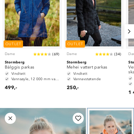
OUTLET
OUTLET
Dame
Dame
Da
(
69
)
(
34
)
Stormberg
Stormberg
St
Bàlggis parkas
Mehei vattert parkas
Ve
sk
Vindtett
Vindtett
Vannsøyle, 12 000 mm vannsøyle
Vannavstøtende
499,-
250,-
1 