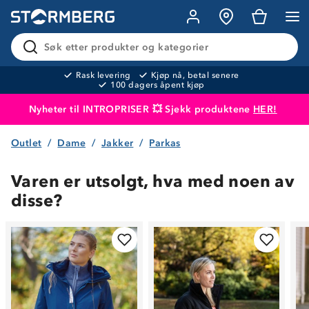
Søk etter produkter og kategorier
Rask levering
Kjøp nå, betal senere
100 dagers åpent kjøp
Nyheter til INTROPRISER 💥 Sjekk produktene
HER!
Outlet
Dame
Jakker
Parkas
Produktet er lagt i handlekurven
Til kassen
Varen er utsolgt, hva med noen av
disse?