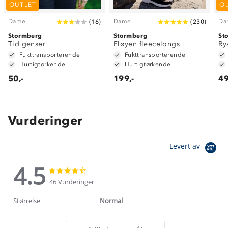
OUTLET
O
Dame
Dame
Da
(
16
)
(
230
)
Stormberg
Stormberg
St
Tid genser
Fløyen fleecelongs
Ry
Fukttransporterende
Fukttransporterende
Hurtigtørkende
Hurtigtørkende
50,-
199,-
49
Vurderinger
Levert av
4.5
4.5
4.5
star
star
46 Vurderinger
rating
rating
Størrelse
Normal