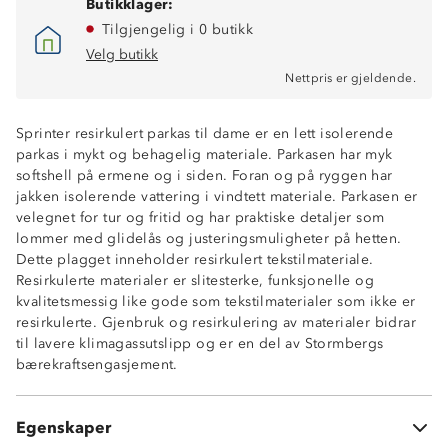
Butikklager:
Tilgjengelig i 0 butikk
Velg butikk
Nettpris er gjeldende.
Sprinter resirkulert parkas til dame er en lett isolerende
parkas i mykt og behagelig materiale. Parkasen har myk
softshell på ermene og i siden. Foran og på ryggen har
jakken isolerende vattering i vindtett materiale. Parkasen er
velegnet for tur og fritid og har praktiske detaljer som
lommer med glidelås og justeringsmuligheter på hetten.
Dette plagget inneholder resirkulert tekstilmateriale.
Vindtett front og bakdel
Resirkulerte materialer er slitesterke, funksjonelle og
To glidelåslommer i sidene
kvalitetsmessig like gode som tekstilmaterialer som ikke er
Stormklaff bak hovedglidelås
resirkulerte. Gjenbruk og resirkulering av materialer bidrar
Justeringsmuligheter på hette
til lavere klimagassutslipp og er en del av Stormbergs
Myk, børstet innside
bærekraftsengasjement.
Vattert front og bakdel (SoftPad 220™)
Ytterstoff front og rygg: Nylon
Vattering: 100% polyester
Egenskaper
Softshell: 100% resirkulert polyester