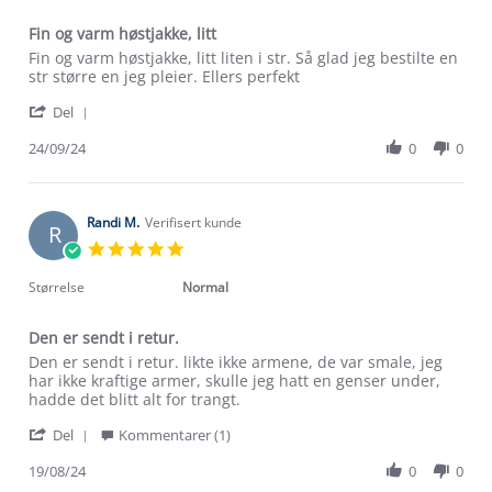
Fin og varm høstjakke, litt
Review
review
Fin og varm høstjakke, litt liten i str. Så glad jeg bestilte en
by
stating
str større en jeg pleier. Ellers perfekt
Gry-
Fin
'
Anita
og
Del
Share
H.
varm
Review
24/09/24
0
0
on
høstjakke,
by
24
litt
Gry-
Sep
Anita
2024
H.
Randi M.
Verifisert kunde
R
on
5.0
24
star
Sep
rating
Størrelse
Normal
2024
Den er sendt i retur.
Review
review
Den er sendt i retur. likte ikke armene, de var smale, jeg
by
stating
har ikke kraftige armer, skulle jeg hatt en genser under,
Randi
Den
hadde det blitt alt for trangt.
M.
er
'
on
sendt
Del
Kommentarer (1)
Share
19
i
Review
19/08/24
0
0
Aug
retur.
by
2024