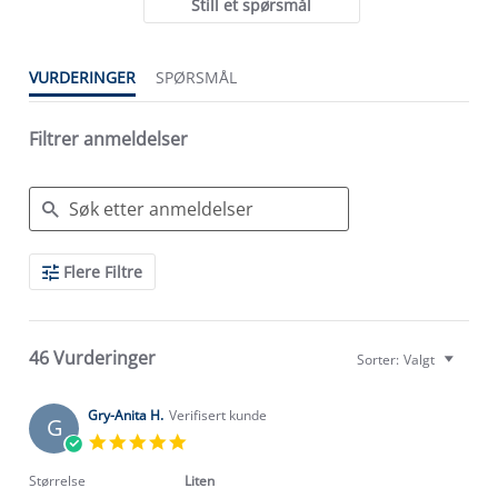
Still et spørsmål
VURDERINGER
SPØRSMÅL
Filtrer anmeldelser
Search
Flere Filtre
Reviews
46 Vurderinger
Sorter:
Valgt
Gry-Anita H.
Verifisert kunde
G
5.0
star
rating
Størrelse
Liten