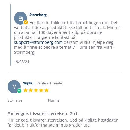
Randi
Comments
M.
by
on
Stormberg
Butikkeier
19
on
Hei Randi. Takk for tilbakemeldingen din. Det
Aug
Review
var leit å høre at produktet ikke falt helt i smak. Minner
2024
by
om at vi har 100 dager åpent kjøp på ubrukte
Randi
produkter. Ta gjerne kontakt på
M.
support@stormberg.com
dersom vi skal hjelpe deg
on
med å finne et bedre alternativ! Turhilsen fra Mari -
19
Stormberg
Aug
2024
19/08/24
Vigdis I.
Verifisert kunde
V
5.0
star
rating
Størrelse
Normal
Fin lengde, tilsvarer størrelsen. God
Review
review
Fin lengde, tilsvarer størrelsen. God på kjølige høstdager
by
stating
før det blir altfor mange minus grader ute
Vigdis
Fin