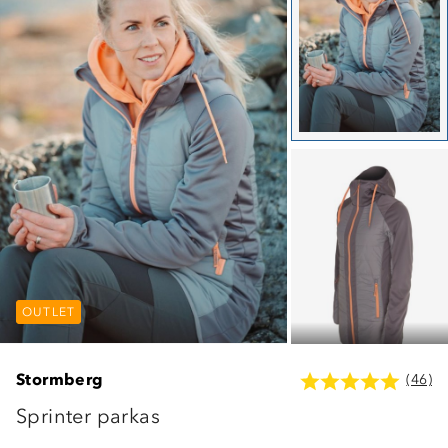
OUTLET
OUTLET
OUTLET
Stormberg
(46)
Sprinter parkas