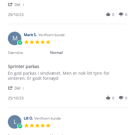
'
I.
lengde,
Del
Share
on
tilsvarer
Review
29/10/23
0
0
29
størrelsen.
by
Oct
God
Vigdis
2023
I.
on
Marit S.
Verifisert kunde
M
29
5.0
Oct
star
2023
rating
Størrelse
Normal
Sprinter parkas
Review
review
En god parkas i vindværet. Men er nok litt tynn for
by
stating
vinteren. Er godt fornøyd
Marit
Sprinter
'
S.
parkas
Del
Share
on
Review
25/10/23
0
0
25
Om Stormberg
by
Oct
Marit
2023
Verdigrunnlag
S.
on
Lill O.
Verifisert kunde
L
25
Klima og miljø
5.0
Trelagsprinsippet barn
Oct
star
Kundeservice
2023