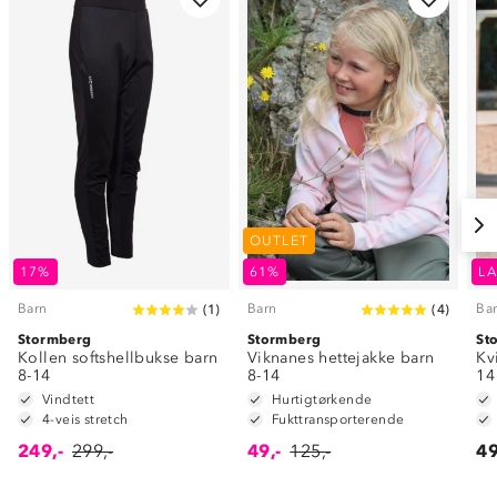
OUTLET
17%
61%
LA
Barn
Barn
Ba
(
1
)
(
4
)
Stormberg
Stormberg
St
Kollen softshellbukse barn
Viknanes hettejakke barn
Kv
8-14
8-14
14
Vindtett
Hurtigtørkende
4-veis stretch
Fukttransporterende
249,-
299,-
49,-
125,-
49