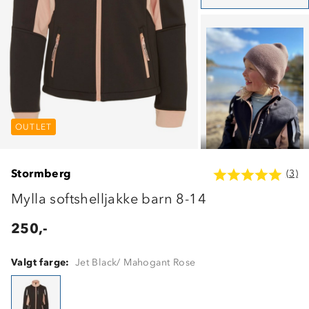
OUTLET
OUTLET
OUTLET
Stormberg
(3)
Mylla softshelljakke barn 8-14
250,-
Valgt farge:
Jet Black/ Mahogant Rose