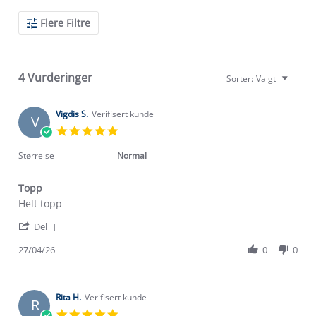
Search
Flere Filtre
Reviews
4 Vurderinger
Sorter:
Valgt
Vigdis S.
Verifisert kunde
V
5.0
star
rating
Størrelse
Normal
Topp
Review
review
Helt topp
by
stating
'
Vigdis
Topp
Del
Share
S.
Review
27/04/26
0
0
on
by
27
Vigdis
Apr
S.
2026
on
Rita H.
Verifisert kunde
R
27
5.0