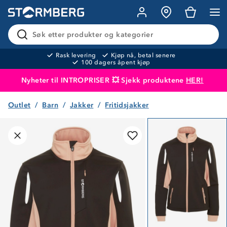
Søk etter produkter og kategorier
Rask levering
Kjøp nå, betal senere
100 dagers åpent kjøp
Nyheter til INTROPRISER 💥 Sjekk produktene
HER!
Outlet
Barn
Jakker
Fritidsjakker
Produktet er lagt i handlekurven
Til kassen