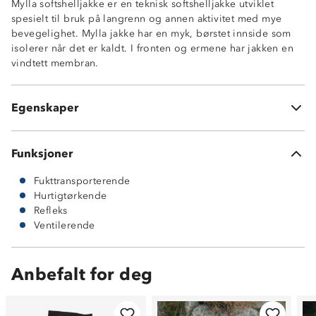
Mylla softshelljakke er en teknisk softshelljakke utviklet
Hurtigtørkende
spesielt til bruk på langrenn og annen aktivitet med mye
Vindtett front og ermer
bevegelighet. Mylla jakke har en myk, børstet innside som
To glidelåslommer
isolerer når det er kaldt. I fronten og ermene har jakken en
En brystlomme
vindtett membran.
Refleksfelter bak og i front
Ventilerende felt under armene og bak på rygg 100%
polyester
Egenskaper
Kontrastfelt består av 92% polyester og 8% elastikk
Funksjoner
Fukttransporterende
Hurtigtørkende
Refleks
Ventilerende
Anbefalt for deg