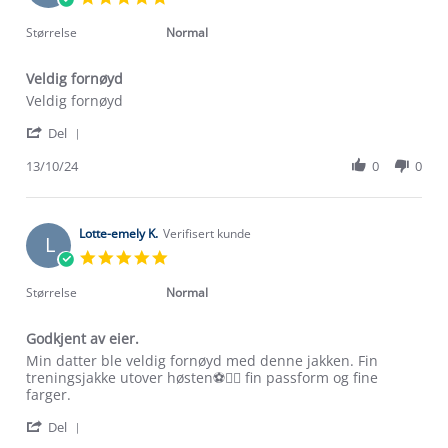
Apr
star
2026
rating
Størrelse
Normal
Veldig fornøyd
Review
review
Veldig fornøyd
by
stating
'
Rita
Veldig
Del
Share
H.
fornøyd
Review
13/10/24
0
0
on
by
13
Rita
Oct
H.
2024
on
Lotte-emely K.
Verifisert kunde
L
13
5.0
Oct
star
2024
rating
Størrelse
Normal
Godkjent av eier.
Review
review
Min datter ble veldig fornøyd med denne jakken. Fin
by
stating
treningsjakke utover høsten⚽️👍🏼 fin passform og fine
Lotte-
Godkjent
farger.
emely
av
'
K.
eier.
Del
Om Stormberg
Share
on