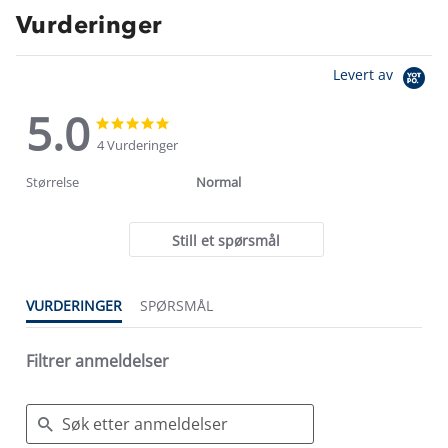
Vurderinger
Levert av
5.0
5.0
5.0
star
star
4 Vurderinger
rating
rating
Størrelse
Normal
Still et spørsmål
VURDERINGER
SPØRSMÅL
Filtrer anmeldelser