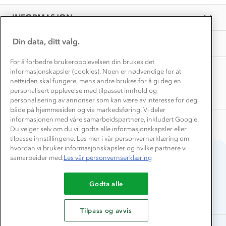
Trine-
Overnatte utendørs⛺
23
Presse
Benedikte
Samarbeide med oss?
Jul
INFORMASJON
Store størrelser
O.
2023
Storms turtips🐿️
on
Jobbe hos oss?
23
Turmat oppskrifter
Din data, ditt valg.
OM OSS
Leirskole 🥾
Jul
2023
Beredskap
For å forbedre brukeropplevelsen din brukes det
Barnehageansatt
TIPS OG RÅD
informasjonskapsler (cookies). Noen er nødvendige for at
nettsiden skal fungere, mens andre brukes for å gi deg en
Tips til hyttetur
personalisert opplevelse med tilpasset innhold og
AKTIVITETER
personalisering av annonser som kan være av interesse for deg,
både på hjemmesiden og via markedsføring. Vi deler
informasjonen med våre samarbeidspartnere, inkludert Google.
Du velger selv om du vil godta alle informasjonskapsler eller
tilpasse innstillingene. Les mer i vår personvernerklæring om
hvordan vi bruker informasjonskapsler og hvilke partnere vi
samarbeider med.
Les vår personvernserklæring
Du betaler enkelt med
Godta alle
Tilpass og avvis