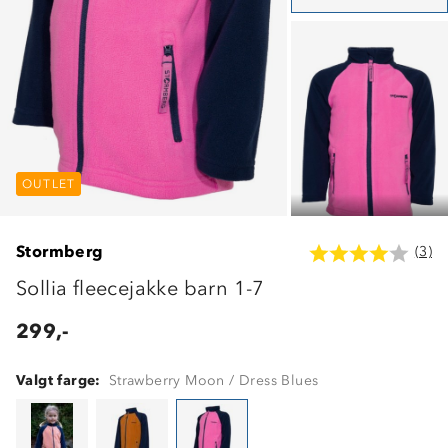
OUTLET
OUTLET
OUTLET
Stormberg
(3)
Sollia fleecejakke barn 1-7
299,-
Valgt farge:
Strawberry Moon / Dress Blues