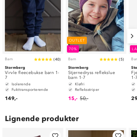
OUTLET
70%
LA
Barn
Barn
Ba
(
40
)
(
5
)
Stormberg
Stormberg
St
Virvle fleecebukse barn 1-
Stjernedryss reflekslue
Fj
7
barn 1-7
1-
Isolerende
Kløfri
Fukttransporterende
Refleksstriper
149,-
15,-
50,-
29
Lignende produkter