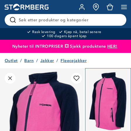
Søk etter produkter og kategorier
Rask levering
Kjøp nå, betal senere
100 dagers åpent kjøp
Nyheter til INTROPRISER 💥 Sjekk produktene
HER!
Outlet
Barn
Jakker
Fleecejakker
Produktet er lagt i handlekurven
Til kassen