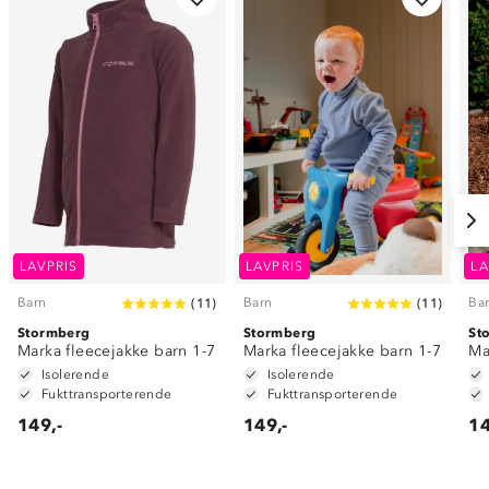
LAVPRIS
LAVPRIS
LA
Barn
Barn
Ba
(
11
)
(
11
)
Stormberg
Stormberg
St
Marka fleecejakke barn 1-7
Marka fleecejakke barn 1-7
Ma
Isolerende
Isolerende
Fukttransporterende
Fukttransporterende
149,-
149,-
14