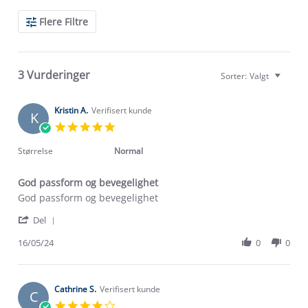
Search
Flere Filtre
Reviews
3 Vurderinger
Sorter:
Valgt
Kristin A.
Verifisert kunde
K
5.0
star
rating
Størrelse
Normal
God passform og bevegelighet
Review
review
God passform og bevegelighet
by
stating
'
Kristin
God
Del
Share
A.
passform
Review
16/05/24
0
0
on
og
by
16
bevegelighet
Kristin
May
A.
2024
on
Cathrine S.
Verifisert kunde
C
16
4.0