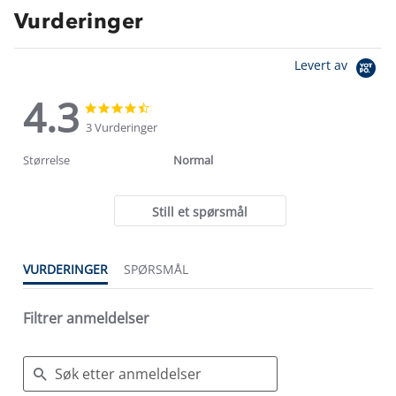
Vurderinger
Levert av
4.3
4.3
4.3
star
star
3 Vurderinger
rating
rating
Størrelse
Normal
Still et spørsmål
VURDERINGER
SPØRSMÅL
Filtrer anmeldelser