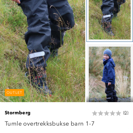
OUTLET
OUTLET
OUTLET
Stormberg
(0)
Tumle overtrekksbukse barn 1-7