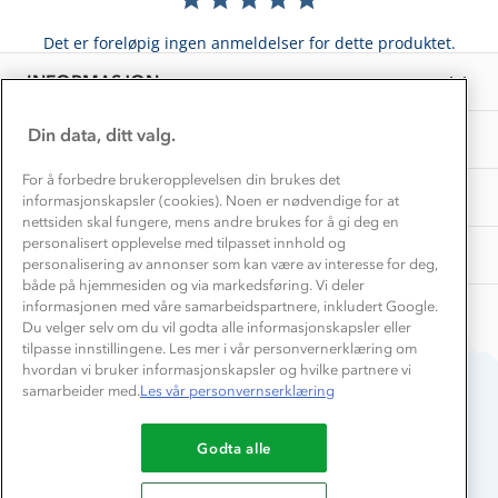
Få turinspirasjon og tips her⛰
Bedrift, barnehage og SFO
Personvern
Det er foreløpig ingen anmeldelser for dette produktet.
EL-retur
Overnatte utendørs⛺
Presse
Samarbeide med oss?
INFORMASJON
Store størrelser
Storms turtips🐿️
Jobbe hos oss?
Turmat oppskrifter
Din data, ditt valg.
OM OSS
Leirskole 🥾
Beredskap
For å forbedre brukeropplevelsen din brukes det
Barnehageansatt
TIPS OG RÅD
informasjonskapsler (cookies). Noen er nødvendige for at
nettsiden skal fungere, mens andre brukes for å gi deg en
Tips til hyttetur
personalisert opplevelse med tilpasset innhold og
AKTIVITETER
personalisering av annonser som kan være av interesse for deg,
både på hjemmesiden og via markedsføring. Vi deler
informasjonen med våre samarbeidspartnere, inkludert Google.
Du velger selv om du vil godta alle informasjonskapsler eller
tilpasse innstillingene. Les mer i vår personvernerklæring om
hvordan vi bruker informasjonskapsler og hvilke partnere vi
samarbeider med.
Les vår personvernserklæring
Du betaler enkelt med
Godta alle