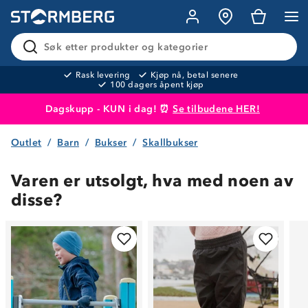
Søk etter produkter og kategorier
Rask levering
Kjøp nå, betal senere
100 dagers åpent kjøp
Dagskupp - KUN i dag! ⏰
Se tilbudene HER!
Outlet
Barn
Bukser
Skallbukser
Produktet er lagt i handlekurven
Til kassen
Varen er utsolgt, hva med noen av
disse?