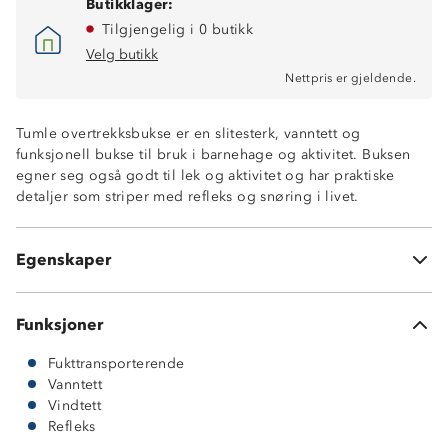
Butikklager:
Tilgjengelig i 0 butikk
Velg butikk
Nettpris er gjeldende.
Vind- og vanntett, 8 000 mm vannsøyle
Tumle overtrekksbukse er en slitesterk, vanntett og
Fukttransporterende
funksjonell bukse til bruk i barnehage og aktivitet. Buksen
ProreTex® 8-5 membran
egner seg også godt til lek og aktivitet og har praktiske
Sømmene er tapet og dermed vanntette
detaljer som striper med refleks og snøring i livet.
Luftig og fukttransporterende meshfôr
Reflekser foran og bak
Snøring i livet
Egenskaper
Avtagbare fotstropper i gummi
Funksjoner
Fukttransporterende
Vanntett
Vindtett
Refleks