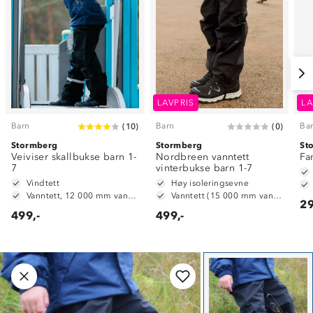
LAVPRIS
LA
Barn
Barn
Ba
(
10
)
(
0
)
Stormberg
Stormberg
St
Veiviser skallbukse barn 1-
Nordbreen vanntett
Fa
7
vinterbukse barn 1-7
Vindtett
Høy isoleringsevne
Vanntett, 12 000 mm vannsøyle
Vanntett (15 000 mm vannsøyle)
29
499,-
499,-