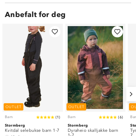
Anbefalt for deg
OUTLET
OUTLET
O
Barn
Barn
Ba
(
1
)
(
6
)
Stormberg
Stormberg
St
Kvitdal selebukse barn 1-7
Dyraheio skalljakke barn
Ty
1-7
7