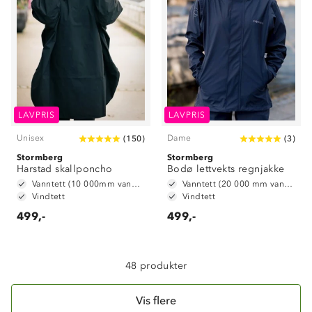
Om Stormberg
LAVPRIS
LAVPRIS
Verdigrunnlag
Unisex
Dame
(
150
)
(
3
)
Stormberg
Klima og miljø
Stormberg
Trelagsprinsippet barn
Harstad skallponcho
Bodø lettvekts regnjakke
Kundeservice
Vanntett (10 000mm vannsøyle)
Vanntett (20 000 mm vannsøyle)
Etisk handel
Alt du trenger til Norgesferien
Vindtett
Vindtett
Kontakt oss
Dyreetikk
499,-
499,-
Dette trenger du til barnehagen
Konkurransevinnere
1% til samfunnet
Gravidklær
Kundeklubb
48 produkter
Inkludering
Hvordan velge riktig turtøy?
Norgesferie 🇳🇴
Våre butikker
Materialer
Vis flere
Vask og vedlikehold