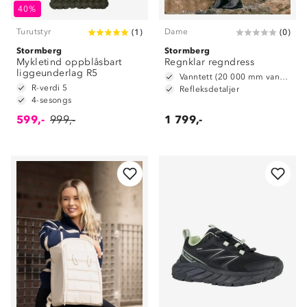
40%
Turutstyr
Dame
(
1
)
(
0
)
Stormberg
Stormberg
Mykletind oppblåsbart
Regnklar regndress
liggeunderlag R5
Vanntett (20 000 mm vannsøyle)
R-verdi 5
Refleksdetaljer
4-sesongs
599,-
999,-
1 799,-