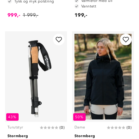
Varmefòr med ull
Tykk og myk polstring
Vanntett
999,-
1 999,-
199,-
43%
50%
Turutstyr
Dame
(
0
)
(
0
)
Stormberg
Stormberg