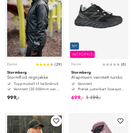
NY
INTROPRIS
Dame
Herre
(
29
)
(
0
)
Stormberg
Stormberg
Stormflod regnjakke
Alapmoen vanntett tursko
Toppmodell til helårsbruk
Vanntett
Vanntett (30 000mm vannsøyle)
Pratisk justerbart lissesystem
999,-
699,-
1 199,-