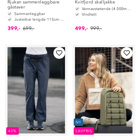
Rjukan sammenleggbare
Kvitfjord skalljakke
gåstaver
Vannavstøtende (4 000mm vannsøyle)
Sammenleggbar
Vindtett
Justerbar lengde 115cm-135cm
399,-
699,-
499,-
999,-
NY
43%
LAVPRIS