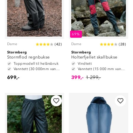
69%
Dame
Dame
(
42
)
(
28
)
Stormberg
Stormberg
Stormflod regnbukse
Holterfjellet skallbukse
Toppmodell til helårsbruk
Vindtett
Vanntett (30 000mm vannsøyle)
Vanntett (15 000 mm vannsøyle)
699,-
399,-
1 299,-