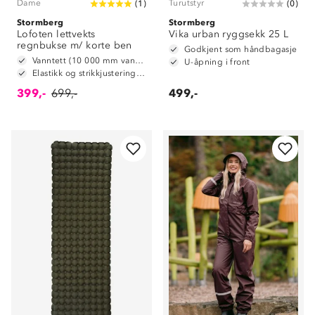
Dame
Turutstyr
(
1
)
(
0
)
Stormberg
Stormberg
Lofoten lettvekts
Vika urban ryggsekk 25 L
regnbukse m/ korte ben
Godkjent som håndbagasje
Vanntett (10 000 mm vannsøyle)
U-åpning i front
Elastikk og strikkjustering i livet
399,-
699,-
499,-