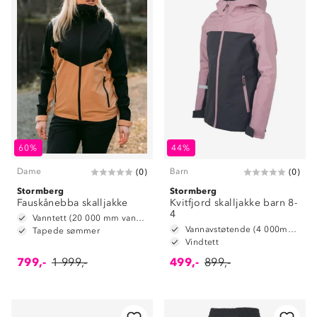
60%
44%
Dame
Barn
(
0
)
(
0
)
Stormberg
Stormberg
Fauskånebba skalljakke
Kvitfjord skalljakke barn 8-
4
Vanntett (20 000 mm vannsøyle)
Vannavstøtende (4 000mm vannsøyle)
Tapede sømmer
Vindtett
799,-
1 999,-
499,-
899,-