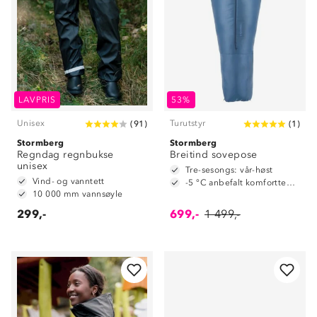
LAVPRIS
53%
Unisex
Turutstyr
(
91
)
(
1
)
Stormberg
Stormberg
Regndag regnbukse
Breitind sovepose
unisex
Tre-sesongs: vår-høst
Vind- og vanntett
-5 °C anbefalt komforttemperatur
10 000 mm vannsøyle
299,-
699,-
1 499,-