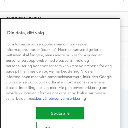
Få turinspirasjon og tips her⛰
Bedrift, barnehage og SFO
Personvern
EL-retur
Overnatte utendørs⛺
Presse
Samarbeide med oss?
INFORMASJON
Store størrelser
Storms turtips🐿️
Jobbe hos oss?
Turmat oppskrifter
Din data, ditt valg.
OM OSS
Leirskole 🥾
Beredskap
For å forbedre brukeropplevelsen din brukes det
Barnehageansatt
TIPS OG RÅD
informasjonskapsler (cookies). Noen er nødvendige for at
nettsiden skal fungere, mens andre brukes for å gi deg en
Tips til hyttetur
personalisert opplevelse med tilpasset innhold og
AKTIVITETER
personalisering av annonser som kan være av interesse for deg,
både på hjemmesiden og via markedsføring. Vi deler
informasjonen med våre samarbeidspartnere, inkludert Google.
Du velger selv om du vil godta alle informasjonskapsler eller
tilpasse innstillingene. Les mer i vår personvernerklæring om
hvordan vi bruker informasjonskapsler og hvilke partnere vi
samarbeider med.
Les vår personvernserklæring
Du betaler enkelt med
Godta alle