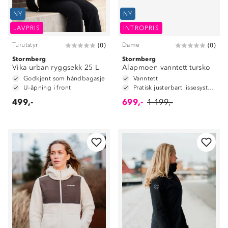
NY
NY
LAVPRIS
INTROPRIS
Turutstyr
Dame
(
0
)
(
0
)
Stormberg
Stormberg
Vika urban ryggsekk 25 L
Alapmoen vanntett tursko
Godkjent som håndbagasje
Vanntett
U-åpning i front
Pratisk justerbart lissesystem
499,-
699,-
1 199,-