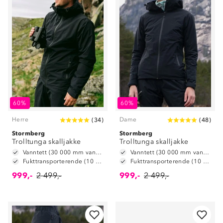
60%
60%
Herre
Dame
(
34
)
(
48
)
Stormberg
Stormberg
Trolltunga skalljakke
Trolltunga skalljakke
Vanntett (30 000 mm vannsøyle)
Vanntett (30 000 mm vannsøyle)
Fukttransporterende (10 000 g/m2/24t)
Fukttransporterende (10 000 g/m2/24t)
999,-
2 499,-
999,-
2 499,-