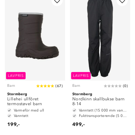
LAVPRIS
LAVPRIS
Barn
Barn
(
67
)
(
0
)
Stormberg
Stormberg
Lillehei ullfôret
Nordkinn skallbukse barn
termostøvel barn
8-14
Varmefòr med ull
Vanntett (15 000 mm vannsøyle)
Vanntett
Fukttransporterende (5 000 g/m2/24t)
199,-
499,-