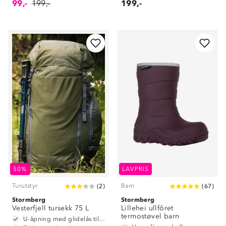
99,-
199,-
199,-
50%
LAVPRIS
Turutstyr
Barn
(
2
)
(
67
)
Stormberg
Stormberg
Vesterfjell tursekk 75 L
Lillehei ullfôret
termostøvel barn
U-åpning med glidelås til hovedrom