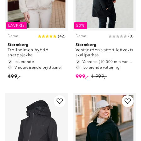
LAVPRIS
50%
Dame
Dame
(
42
)
(
0
)
Stormberg
Stormberg
Trollheimen hybrid
Vestfjorden vattert lettvekts
sherpajakke
skallparkas
Isolerende
Vanntett (10 000 mm vannsøyle)
Vindavvisende brystpanel
Isolerende vattering
499,-
999,-
1 999,-