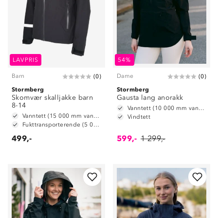
LAVPRIS
54%
Barn
Dame
(
0
)
(
0
)
Stormberg
Stormberg
Skomvær skalljakke barn
Gausta lang anorakk
8-14
Vanntett (10 000 mm vannsøyle)
Vanntett (15 000 mm vannsøyle)
Vindtett
Fukttransporterende (5 000 g/ m2/ 24t)
499,-
599,-
1 299,-