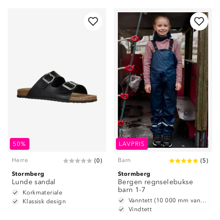
50%
LAVPRIS
Herre
Barn
(
0
)
(
5
)
Stormberg
Stormberg
Lunde sandal
Bergen regnselebukse
barn 1-7
Korkmateriale
Vanntett (10 000 mm vannsøyle)
Klassisk design
Vindtett