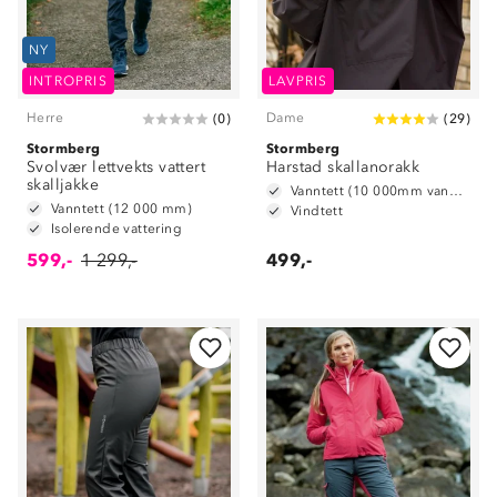
NY
INTROPRIS
LAVPRIS
Herre
Dame
(
0
)
(
29
)
Stormberg
Stormberg
Svolvær lettvekts vattert
Harstad skallanorakk
skalljakke
Vanntett (10 000mm vannsøyle)
Vanntett (12 000 mm)
Vindtett
Isolerende vattering
599,-
1 299,-
499,-