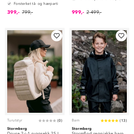
Forsterket tå- og hærparti
399,-
799,-
999,-
2 499,-
Turutstyr
Barn
(
0
)
(
13
)
Stormberg
Stormberg
Dovre 2-i-1 ryggsekk 25 L
Stormflod regnjakke barn