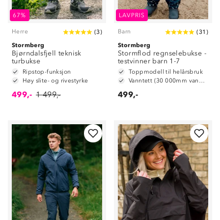
67%
LAVPRIS
Herre
Barn
(
3
)
(
31
)
Stormberg
Stormberg
Bjørndalsfjell teknisk
Stormflod regnselebukse -
turbukse
testvinner barn 1-7
Ripstop-funksjon
Toppmodell til helårsbruk
Høy slite- og rivestyrke
Vanntett (30 000mm vannsøyle)
499,-
1 499,-
499,-