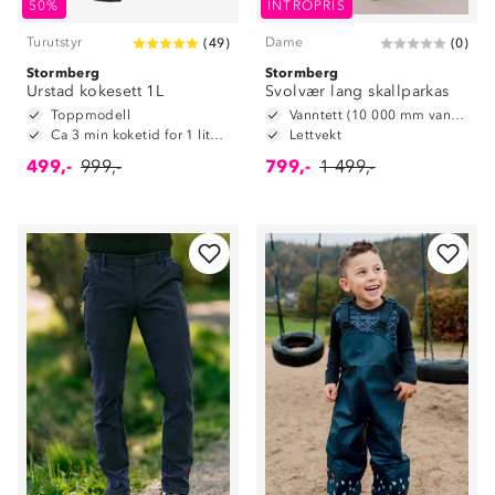
50%
INTROPRIS
Turutstyr
Dame
(
49
)
(
0
)
Stormberg
Stormberg
Urstad kokesett 1L
Svolvær lang skallparkas
Toppmodell
Vanntett (10 000 mm vannsøyle)
Ca 3 min koketid for 1 liter vann
Lettvekt
499,-
999,-
799,-
1 499,-