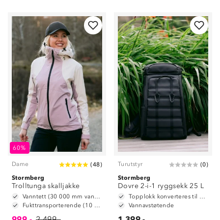
60%
Dame
Turutstyr
(
48
)
(
0
)
Stormberg
Stormberg
Trolltunga skalljakke
Dovre 2-i-1 ryggsekk 25 L
Vanntett (30 000 mm vannsøyle)
Topplokk konverteres til hoftebelte
Fukttransporterende (10 000 g/m2/24t)
Vannavstøtende
999,-
2 499,-
1 399,-