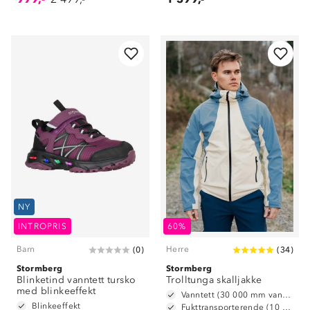
NY
INTROPRIS
60%
Barn
Herre
(
0
)
(
34
)
Stormberg
Stormberg
Blinketind vanntett tursko
Trolltunga skalljakke
med blinkeeffekt
Vanntett (30 000 mm vannsøyle)
Blinkeeffekt
Fukttransporterende (10 000 g/m2/24t)