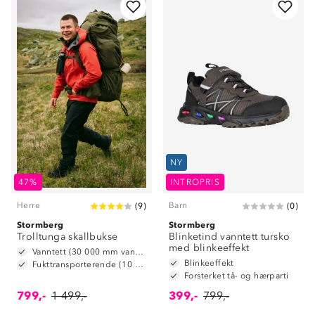
NY
47%
INTROPRIS
Herre
Barn
(
9
)
(
0
)
Stormberg
Stormberg
Trolltunga skallbukse
Blinketind vanntett tursko
med blinkeeffekt
Vanntett (30 000 mm vannsøyle)
Blinkeeffekt
Fukttransporterende (10 000 g/m2/24t)
Forsterket tå- og hærparti
799,-
1 499,-
399,-
799,-