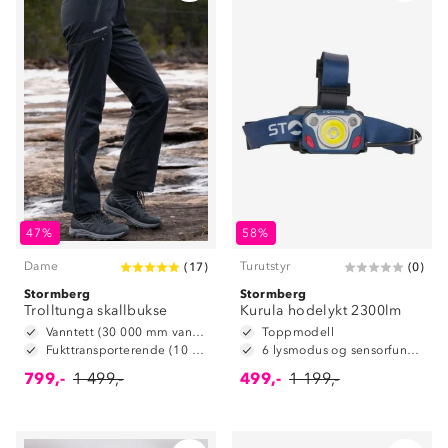
47%
58%
Dame
Turutstyr
(
17
)
(
0
)
Stormberg
Stormberg
Trolltunga skallbukse
Kurula hodelykt 2300lm
Vanntett (30 000 mm vannsøyle)
Toppmodell
Fukttransporterende (10 000 g/m2/24t)
6 lysmodus og sensorfunksjon
799,-
1 499,-
499,-
1 199,-