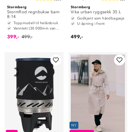
Stormberg
Stormberg
Stormflod regnbukse barn
Vika urban ryggsekk 35 L
8-14
Godkjent som håndbagasje
Toppmodell til helårsbruk
U-åpning i front
Vanntett (30 000mm vannsøyle)
399,-
499,-
499,-
NY