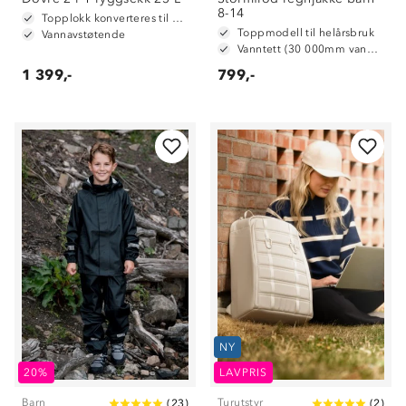
8-14
Topplokk konverteres til hoftebelte
Toppmodell til helårsbruk
Vannavstøtende
Vanntett (30 000mm vannsøyle)
1 399,-
799,-
NY
20%
LAVPRIS
Barn
Turutstyr
(
23
)
(
2
)