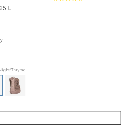
LAVPRIS
 25 L
øy
 Night/Thryme