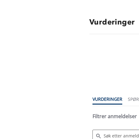
Vurderinger
4.8
star
rating
VURDERINGER
SPØ
Filtrer anmeldelser