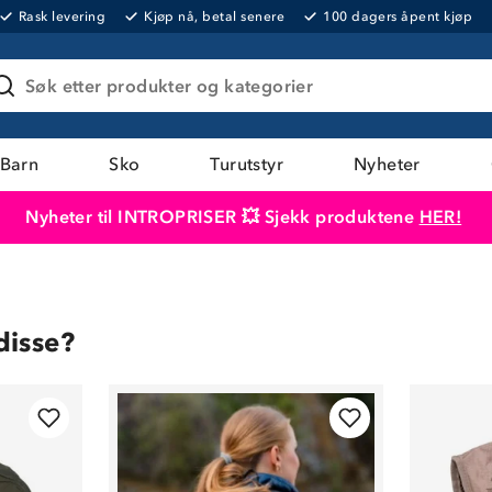
Rask levering
Kjøp nå, betal senere
100 dagers åpent kjøp
Søk etter produkter og kategorier
Barn
Sko
Turutstyr
Nyheter
Nyheter til INTROPRISER 💥 Sjekk produktene
HER!
Produktet er lagt i handlekurven
Til kassen
disse?