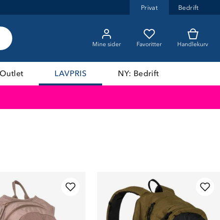
Privat
Bedrift
Mine sider
Favoritter
Handlekurv
Outlet
LAVPRIS
NY: Bedrift