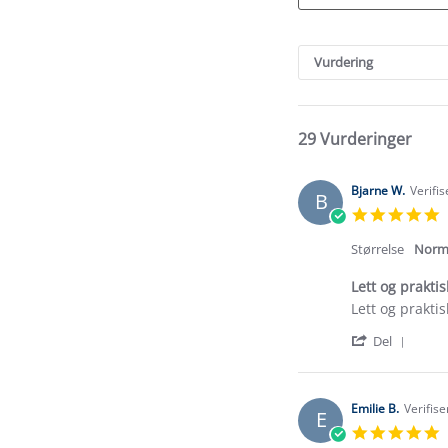
Search
Reviews
Vurdering
29 Vurderinger
Bjarne W.
Verifi
B
5
s
r
Størrelse
Norm
Lett og praktis
Review
review
Lett og prakti
by
stating
'
Bjarne
Lett
Del
Shar
W.
og
Revi
on
praktisk
by
8
Bjarn
Jul
Emilie B.
Verifise
E
W.
2026
5
on