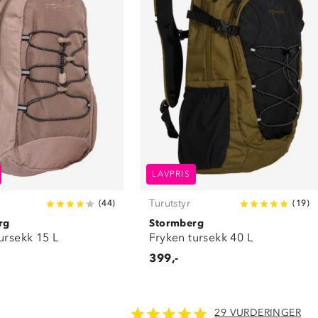
LAVPRIS
Turutstyr
(
44
)
(
19
)
rg
Stormberg
ursekk 15 L
Fryken tursekk 40 L
399,-
29 VURDERINGER