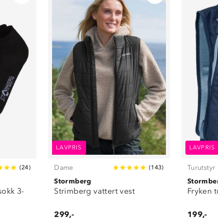
LAVPRIS
LAVPRIS
Dame
Turutstyr
(
24
)
(
143
)
Stormberg
Stormbe
okk 3-
Strimberg vattert vest
Fryken t
299,-
199,-