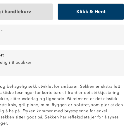
 i handlekurv
Klikk & Hent
-
r:
elig i 8 butikker
 og behagelig sekk utviklet for småturer. Sekken er ekstra lett
ktiske løsninger for korte turer. I front er det strikkjustering
-10 kg
kke, sitterunderlag og lignende. På reimene er det elastisk
åpen lomme i ryggen
este kniv, grillpinne, m.m. Ryggen er polstret, som gjør at den
 glidelås
lig å ha på. Fryken kommer med brystspenne for enkel
nt
t sekken sitter godt på. Sekken har refleksdetaljer for å synes
siden
ger.