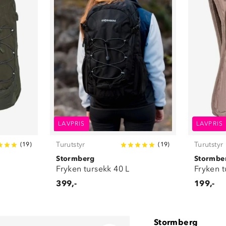
LAVPRIS
LAVPRIS
Turutstyr
Turutstyr
(
19
)
(
19
)
Stormberg
Stormbe
Fryken tursekk 40 L
Fryken t
399,-
199,-
Stormberg