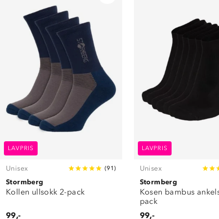
LAVPRIS
LAVPRIS
Unisex
Unisex
(
91
)
Stormberg
Stormberg
Kollen ullsokk 2-pack
Kosen bambus ankels
pack
99,-
99,-