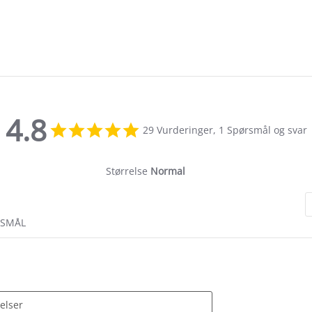
4.8
4.8
29 Vurderinger, 1 Spørsmål og svar
star
rating
Størrelse
Normal
RSMÅL