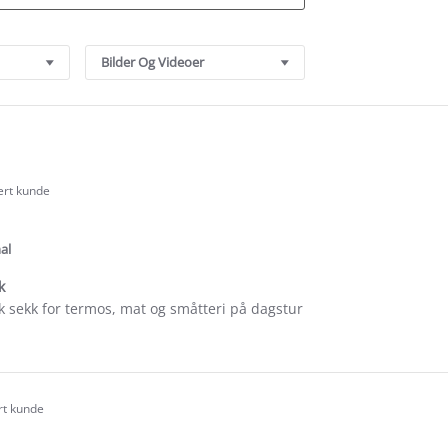
Bilder Og Videoer
sert kunde
.0
tar
ating
al
k
sk sekk for termos, mat og småtteri på dagstur
e
ew
e
rt kunde
.0