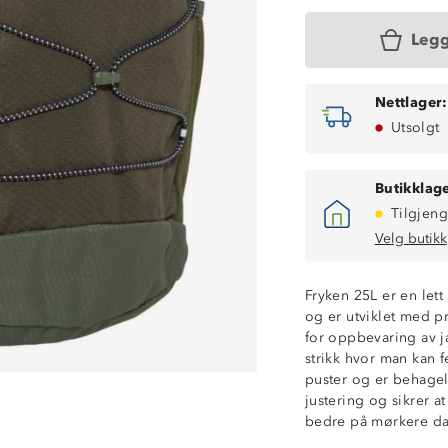
Legg
Nettlager:
Utsolgt
Butikklage
Tilgjeng
Velg butikk
Volum: 25 L
Vekt: 360 g
Fryken 25L er en lett
Mål: 48 cm høy
og er utviklet med pra
Vektkapasitet: 9
for oppbevaring av ja
Hovedrom med 
strikk hvor man kan f
Topplomme med
puster og er behage
Strikkfester i fro
justering og sikrer a
Meshlomme på 
bedre på mørkere da
Knagghempe
Brystklips