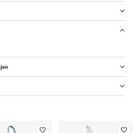
eimer
sjon