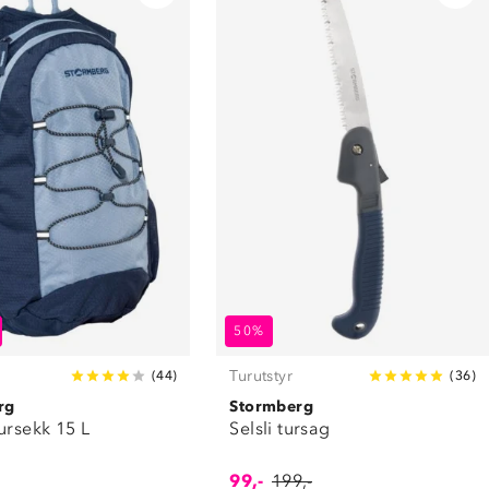
50%
Turutstyr
(
44
)
(
36
)
rg
Stormberg
ursekk 15 L
Selsli tursag
99,-
199,-