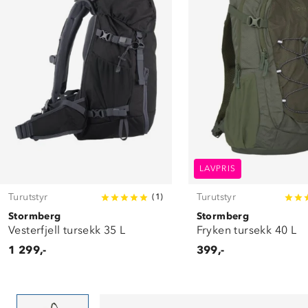
LAVPRIS
Turutstyr
Turutstyr
(
1
)
Stormberg
Stormberg
Vesterfjell tursekk 35 L
Fryken tursekk 40 L
1 299,-
399,-