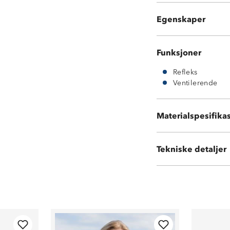
Justerbare armr
Egenskaper
Refleks
Funksjoner
Refleks
Ventilerende
Materialspesifika
100 % polyester
Tekniske detaljer
Volum:
25 L