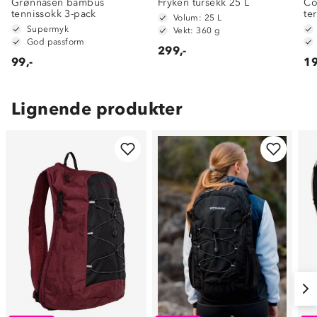
Grønnåsen bambus
Fryken tursekk 25 L
Co
tennissokk 3-pack
te
Volum: 25 L
Supermyk
Vekt: 360 g
God passform
299,-
99,-
19
Lignende produkter