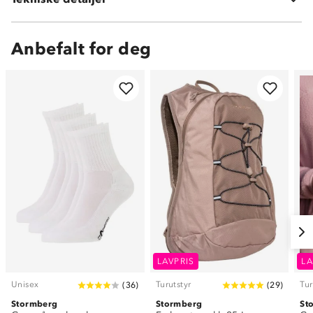
Volum:
15 L
Anbefalt for deg
LAVPRIS
LA
Unisex
Turutstyr
Tur
(
36
)
(
29
)
Stormberg
Stormberg
St