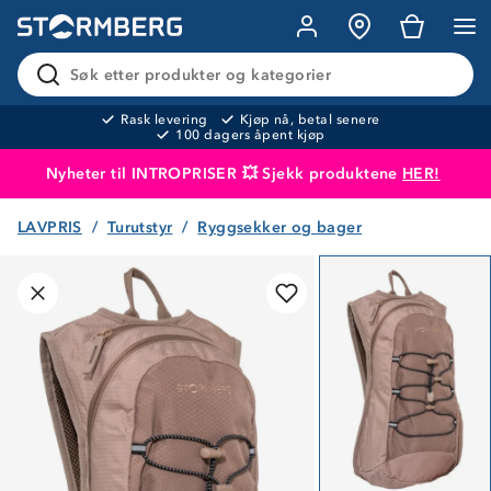
Søk etter produkter og kategorier
Rask levering
Kjøp nå, betal senere
100 dagers åpent kjøp
Nyheter til INTROPRISER 💥 Sjekk produktene
HER!
LAVPRIS
Turutstyr
Ryggsekker og bager
Produktet er lagt i handlekurven
Til kassen