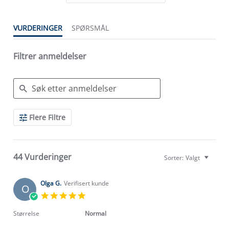
VURDERINGER
SPØRSMÅL
Filtrer anmeldelser
Search
Flere Filtre
Reviews
44 Vurderinger
Sorter:
Valgt
Olga G.
Verifisert kunde
O
5.0
star
rating
Størrelse
Normal