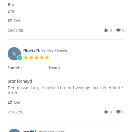
Bra
Review
review
Bra
by
stating
'
Olga
Bra
Del
Share
G.
Review
28/07/26
0
0
on
by
28
Olga
Jul
G.
2026
on
Nicolay N.
Verifisert kunde
N
28
5.0
Jul
star
2026
rating
Størrelse
Normal
Stor fornøyd
Review
review
Den passer bra, er kjekk å ha for hverdags bruk eller korte
by
stating
turer.
Nicolay
Stor
'
N.
fornøyd
Del
Share
on
Review
21/07/26
0
0
21
by
Jul
Nicolay
2026
N.
on
Ingvild L.
Verifisert kunde