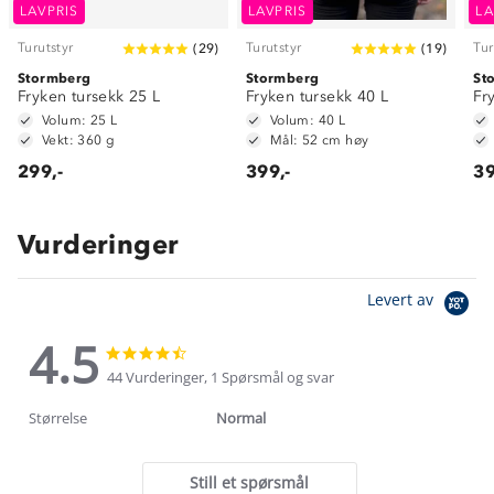
LAVPRIS
LAVPRIS
LA
Turutstyr
Turutstyr
Tur
(
29
)
(
19
)
Stormberg
Stormberg
St
Fryken tursekk 25 L
Fryken tursekk 40 L
Fr
Volum: 25 L
Volum: 40 L
Vekt: 360 g
Mål: 52 cm høy
299,-
399,-
39
Vurderinger
Levert av
4.5
4.5
4.5
star
star
44 Vurderinger, 1 Spørsmål og svar
rating
rating
Størrelse
Normal
Still et spørsmål