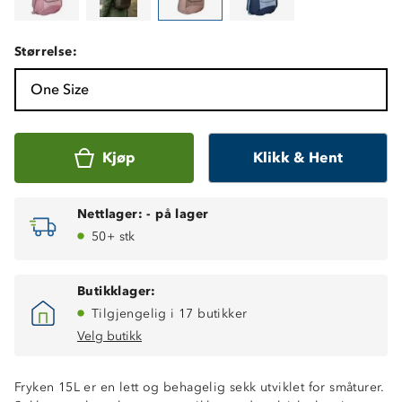
Størrelse:
One Size
Kjøp
Klikk & Hent
Nettlager:
-
på lager
50+ stk
Butikklager:
Tilgjengelig i 17 butikker
Velg butikk
Fryken 15L er en lett og behagelig sekk utviklet for småturer.
Volum: 15 L