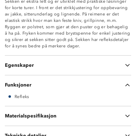
Sekken er ekstra lett og er utviklet med praktiske løsninger
Vekt: 305 g
for korte turer. I front er det strikkjustering for oppbevaring
Mål: 42,5 cm høy
av jakke, sitterunderlag og lignende. På reimene er det
Vektkapasitet: 7-8 kg
elastisk strikk hvor man kan feste kniv, grillpinne, m.m.
Hovedrom med åpen lomme i ryggen
Ryggen er polstret, som gjør at den puster og er behagelig
Topplomme med glidelås
å ha på. Fryken kommer med brystspenne for enkel justering
Strikkfester i front
og sikrer at sekken sitter godt på. Sekken har refleksdetaljer
Meshlomme på siden
for å synes bedre på mørkere dager.
Knagghempe
Brystklips
Justerbare armreimer
Egenskaper
Refleks
Funksjoner
Refleks
Materialspesifikasjon
100 % polyester
Tekniske detaljer