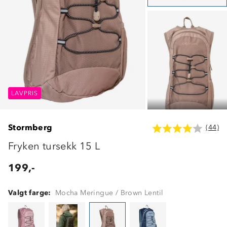
LAVPRIS
LAVPRIS
LAVPRIS
Stormberg
(44)
Fryken tursekk 15 L
199,-
Valgt farge:
Mocha Meringue / Brown Lentil