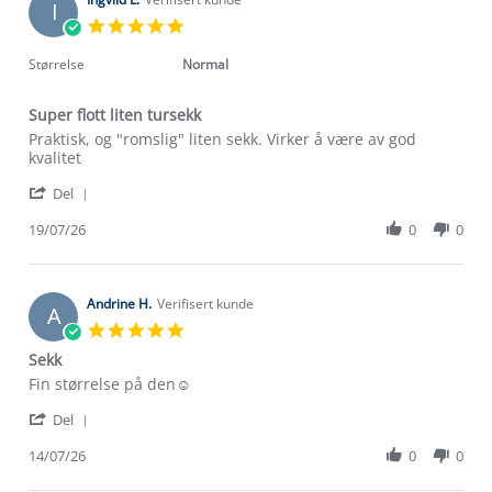
I
21
5.0
Jul
star
2026
rating
Størrelse
Normal
Super flott liten tursekk
Review
review
Praktisk, og "romslig" liten sekk. Virker å være av god
by
stating
kvalitet
Ingvild
Super
'
L.
flott
Del
Share
on
liten
Review
19/07/26
0
0
19
tursekk
by
Jul
Ingvild
2026
L.
on
Andrine H.
Verifisert kunde
A
19
5.0
Jul
star
Sekk
2026
rating
Review
review
Fin størrelse på den☺️
by
stating
'
Andrine
Sekk
Del
Share
H.
Review
14/07/26
0
0
on
by
14
Om Stormberg