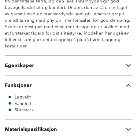
holder føttene tørre, og den lave ankelhøyden gir god
bevegellsesfrihet og komfort. Undersiden av sålen er laget
av gummi med en mønsterdybde som gir utmerket grep i
ulendt terreng med phylon i mellomsålen for god demping.
Skoen er designet med et stilrent design og er utviklet med
et forsterket tåparti for økt slitestyrke. Modellen har også en
Vanntett membran
lett vekt som gjør det behagelig å gå på både lange og
3-sesong sko (vår, høst og vinter)
korte turer.
Gripsåle i gummi
Phylon mellomsåle
Lettvekt
Egenskaper
Forsterket tå- og hælparti
Funksjoner
Lettvekt
Vanntett
Slitesterk
Materialspesifikasjon
Vedlikehold: bør rengjøres og impregneres jevnlig