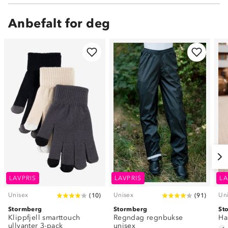
Anbefalt for deg
LAVPRIS
LAVPRIS
LA
Unisex
Unisex
Un
(
10
)
(
91
)
Stormberg
Stormberg
St
Klippfjell smarttouch
Regndag regnbukse
Ha
ullvanter 3-pack
unisex