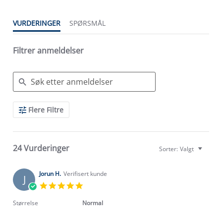
VURDERINGER
SPØRSMÅL
Filtrer anmeldelser
Search
Flere Filtre
Reviews
24 Vurderinger
Sorter:
Valgt
Jorun H.
Verifisert kunde
J
5.0
star
rating
Størrelse
Normal