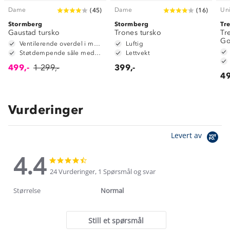
Dame
Dame
Un
(
45
)
(
16
)
Stormberg
Stormberg
Tr
Gaustad tursko
Trones tursko
Tr
Go
Ventilerende overdel i mesh
Luftig
Støtdempende såle med gel
Lettvekt
499,-
1 299,-
399,-
49
Vurderinger
Levert av
4.4
4.4
4.4
star
star
24 Vurderinger, 1 Spørsmål og svar
rating
rating
Størrelse
Normal
Still et spørsmål