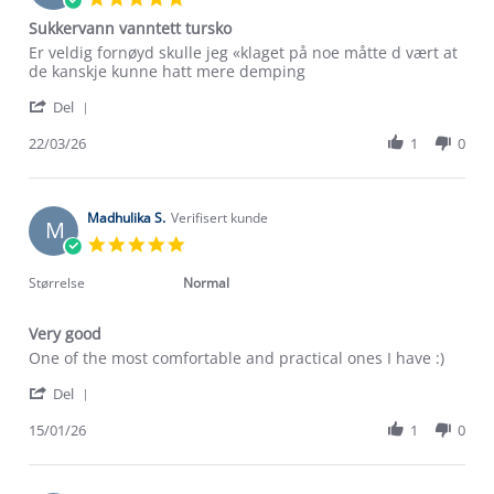
Apr
star
Sukkervann vanntett tursko
2026
rating
Review
review
Er veldig fornøyd skulle jeg «klaget på noe måtte d vært at
by
stating
de kanskje kunne hatt mere demping
Eli
Sukkervann
'
K.
vanntett
Del
Share
on
tursko
Review
22/03/26
1
0
22
by
Mar
Eli
2026
K.
on
Madhulika S.
Verifisert kunde
M
22
5.0
Mar
star
2026
rating
Størrelse
Normal
Very good
Review
review
One of the most comfortable and practical ones I have :)
by
stating
'
Madhulika
Very
Del
Share
S.
good
Review
15/01/26
1
0
on
Om Stormberg
by
15
Madhulika
Jan
Verdigrunnlag
S.
2026