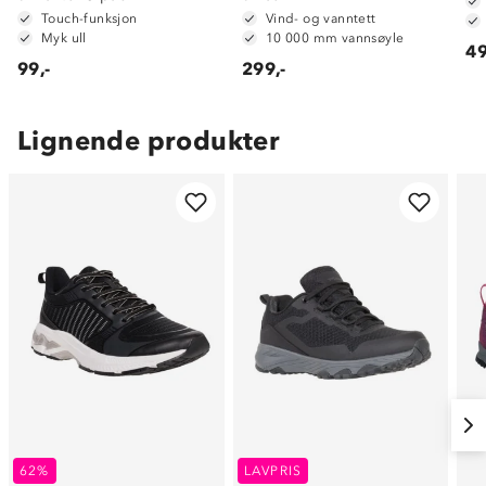
Touch-funksjon
Vind- og vanntett
Myk ull
10 000 mm vannsøyle
49
99,-
299,-
Lignende produkter
62%
LAVPRIS