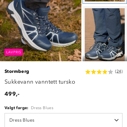
LAVPRIS
LAVPRIS
LAVPRIS
Stormberg
(24)
Sukkevann vanntett tursko
499,-
Valgt farge:
Dress Blues
Dress Blues