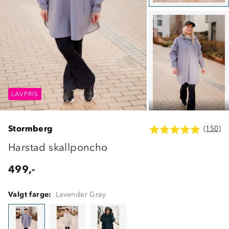
LAVPRIS
LAVPRIS
LAVPRIS
Stormberg
(150)
Harstad skallponcho
499,-
Valgt farge:
Lavender Gray