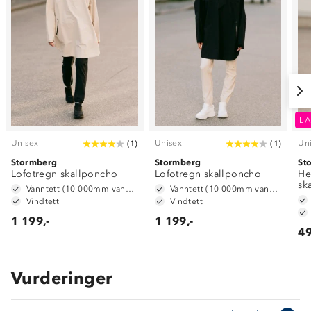
LA
Unisex
Unisex
Un
(
1
)
(
1
)
Stormberg
Stormberg
St
Lofotregn skallponcho
Lofotregn skallponcho
He
sk
Vanntett (10 000mm vannsøyle)
Vanntett (10 000mm vannsøyle)
Vindtett
Vindtett
1 199,-
1 199,-
49
Vurderinger