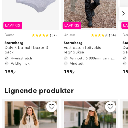
LAVPRIS
LAVPRIS
LA
Dame
Unisex
Da
(
37
)
(
34
)
Stormberg
Stormberg
St
Dalvik bomull boxer 3-
Vestfossen lettvekts
Da
pack
regnbukse
pa
4-veisstretch
Vanntett, 6 000mm vannsøyle
Veldig myk
Vindtett
199,-
199,-
19
Lignende produkter