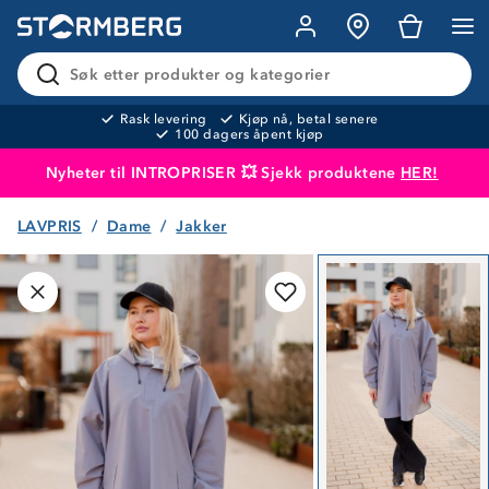
Søk etter produkter og kategorier
Rask levering
Kjøp nå, betal senere
100 dagers åpent kjøp
Nyheter til INTROPRISER 💥 Sjekk produktene
HER!
LAVPRIS
Dame
Jakker
Produktet er lagt i handlekurven
Til kassen