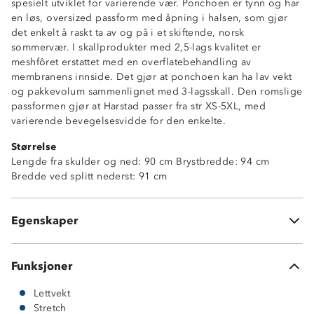
spesielt utviklet for varierende vær. Ponchoen er tynn og har
en løs, oversized passform med åpning i halsen, som gjør
Vanntett (10 000mm vannsøyle)
det enkelt å raskt ta av og på i et skiftende, norsk
Vindtett
sommervær. I skallprodukter med 2,5-lags kvalitet er
Lettvekt
meshfôret erstattet med en overflatebehandling av
2-veisstretch
membranens innside. Det gjør at ponchoen kan ha lav vekt
To stikklommer i sidene
og pakkevolum sammenlignet med 3-lagsskall. Den romslige
Borrelåsstramming i ermeåpningene
passformen gjør at Harstad passer fra str XS-5XL, med
Fast hette med strikkjustering
varierende bevegelsesvidde for den enkelte.
Åpning i halsen med borrelås
Størrelse
Vid passform
Lengde fra skulder og ned: 90 cm Brystbredde: 94 cm
Splitt nederst i sidene
Bredde ved splitt nederst: 91 cm
2,5 lags skallkvalitet
Mål: 91cm lang fra skulder, 94cm brystvidde, 91cm
vidde nederst ved splitt
Egenskaper
Vekt: 560 gram
Funksjoner
Lettvekt
Stretch