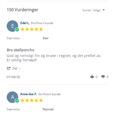
150 Vurderinger
Sorter:
Valgt
Edel L.
Verifisert kunde
E
5.0
star
rating
Størrelse
Stor
Bra skallponcho
Review
review
God og romslig! Fin og bruke i regnet, og det prellet av.
by
stating
Er veldig fornøyd!
Edel
Bra
'
L.
skallponcho
Del
Share
on
Review
01/08/26
0
0
1
by
Aug
Edel
2026
L.
on
Anne-lise F.
Verifisert kunde
A
1
5.0
Aug
star
2026
rating
Størrelse
Normal