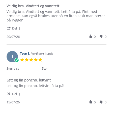
Veldig bra. Vindtett og vanntett.
Review
review
Veldig bra. Vindtett og vanntett. Lett å ta på. Fint med
by
stating
ermene. Kan også brukes utenpå en liten sekk man bærer
Anne-
Veldig
på ryggen.
lise
bra.
'
F.
Vindtett
Del
Share
on
og
Review
20/07/26
0
0
20
vanntett.
by
Jul
Anne-
2026
lise
F.
Tove E.
Verifisert kunde
T
on
5.0
20
star
Jul
rating
Størrelse
Stor
2026
Lett og fin poncho, lettvint
Review
review
Lett og fin poncho, lettvint å ta på!
by
stating
'
Tove
Lett
Del
Share
E.
og
Review
15/07/26
0
0
on
fin
by
15
poncho,
Tove
Jul
lettvint