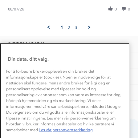
Kundeklubb
Share
B.
poncho
Inkludering
Review
Hvordan velge riktig turtøy?
08/07/26
0
0
on
Norgesferie 🇳🇴
Våre butikker
by
8
Materialer
Aase
Jul
Vask og vedlikehold
B.
Få turinspirasjon og tips her⛰
2026
Bedrift, barnehage og SFO
1
2
3
on
Personvern
EL-retur
8
Overnatte utendørs⛺
Presse
Jul
Samarbeide med oss?
INFORMASJON
2026
Store størrelser
Storms turtips🐿️
Jobbe hos oss?
Turmat oppskrifter
Din data, ditt valg.
OM OSS
Leirskole 🥾
Beredskap
For å forbedre brukeropplevelsen din brukes det
Barnehageansatt
TIPS OG RÅD
informasjonskapsler (cookies). Noen er nødvendige for at
nettsiden skal fungere, mens andre brukes for å gi deg en
Tips til hyttetur
personalisert opplevelse med tilpasset innhold og
AKTIVITETER
personalisering av annonser som kan være av interesse for deg,
både på hjemmesiden og via markedsføring. Vi deler
informasjonen med våre samarbeidspartnere, inkludert Google.
Du velger selv om du vil godta alle informasjonskapsler eller
tilpasse innstillingene. Les mer i vår personvernerklæring om
hvordan vi bruker informasjonskapsler og hvilke partnere vi
samarbeider med.
Les vår personvernserklæring