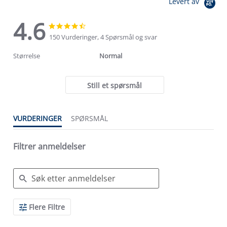
Levert av
4.6
4.6
4.6
star
star
150 Vurderinger, 4 Spørsmål og svar
rating
rating
Størrelse
Normal
Still et spørsmål
VURDERINGER
SPØRSMÅL
Filtrer anmeldelser
Search
Flere Filtre
Reviews