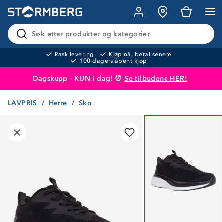
Søk etter produkter og kategorier
Rask levering
Kjøp nå, betal senere
100 dagers åpent kjøp
Dagskupp - KUN i dag! ⏰
Se tilbudene HER!
LAVPRIS
Herre
Sko
Produktet er lagt i handlekurven
Til kassen