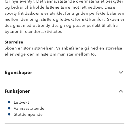
for nye eventyr. Det vannavstøtende overmaterialet beskytter
og bidrar til å holde føttene tørre mot lett nedbør. Disse
sporty fritidsskoene er utviklet for å gi den perfekte balansen
mellom demping, støtte og lettvekt for økt komfort. Skoen er
designet med et trendy design og passer perfekt til alt fra
byturer til utendørsaktiviteter.
Størrelse
Skoen er stor i størrelsen. Vi anbefaler å gå ned en størrelse
Lettvekt
eller velge den minste om man står mellom to.
Vannavstøtende
Tykk såle
God demping
Egenskaper
Myk og komfortabel
Funksjoner
Lettvekt
Vannavstøtende
Støtdempende