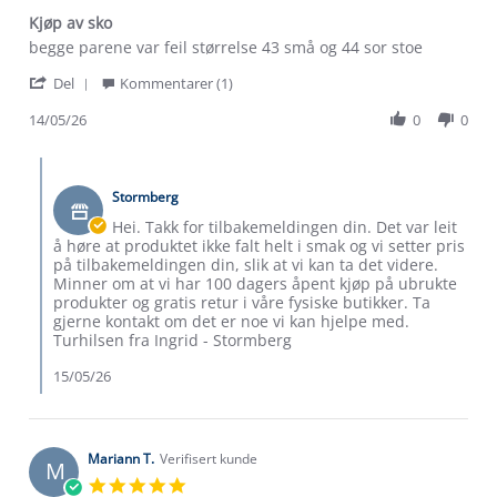
Kjøp av sko
Review
review
begge parene var feil størrelse 43 små og 44 sor stoe
by
stating
'
Jim
Kjøp
Del
Kommentarer (1)
Share
B.
av
Review
14/05/26
0
0
on
sko
by
14
Jim
May
Comments
B.
2026
by
on
Stormberg
Butikkeier
14
on
Hei. Takk for tilbakemeldingen din. Det var leit
May
Review
å høre at produktet ikke falt helt i smak og vi setter pris
2026
by
på tilbakemeldingen din, slik at vi kan ta det videre.
Jim
Minner om at vi har 100 dagers åpent kjøp på ubrukte
B.
produkter og gratis retur i våre fysiske butikker. Ta
on
gjerne kontakt om det er noe vi kan hjelpe med.
14
Turhilsen fra Ingrid - Stormberg
May
2026
15/05/26
Mariann T.
Verifisert kunde
M
5.0