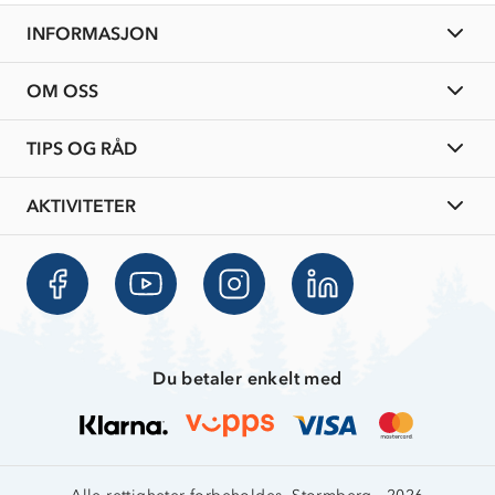
29
Overnatte utendørs⛺
Presse
Mar
Samarbeide med oss?
INFORMASJON
2026
Store størrelser
Storms turtips🐿️
Jobbe hos oss?
Turmat oppskrifter
OM OSS
Leirskole 🥾
Beredskap
Barnehageansatt
TIPS OG RÅD
Tips til hyttetur
AKTIVITETER
Du betaler enkelt med