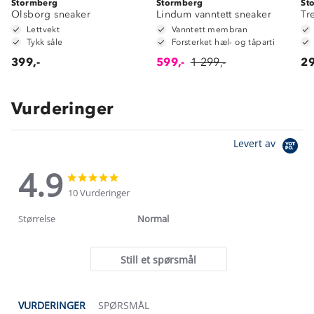
Stormberg
Stormberg
St
Olsborg sneaker
Lindum vanntett sneaker
Tr
Lettvekt
Vanntett membran
Tykk såle
Forsterket hæl- og tåparti
399,-
599,-
1 299,-
29
Vurderinger
Levert av
4.9
4.9
4.9
star
star
10 Vurderinger
rating
rating
Størrelse
Normal
Still et spørsmål
VURDERINGER
SPØRSMÅL