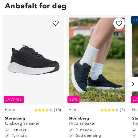
Anbefalt for deg
K
LAVPRIS
63%
LA
Herre
Herre
He
(
18
)
(
5
)
Stormberg
Stormberg
St
Olsborg sneaker
Hitra sneaker
Tr
Lettvekt
Pustende
Tykk såle
God demping