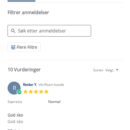
Filtrer anmeldelser
Search
Flere Filtre
Reviews
10 Vurderinger
Sorter:
Valgt
Reidar Y.
Verifisert kunde
R
5.0
star
rating
Størrelse
Normal
God sko
Review
review
God sko
by
stating