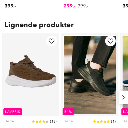
399,-
299,-
799,-
39
Lignende produkter
LAVPRIS
54%
LA
Herre
Herre
He
(
18
)
(
1
)