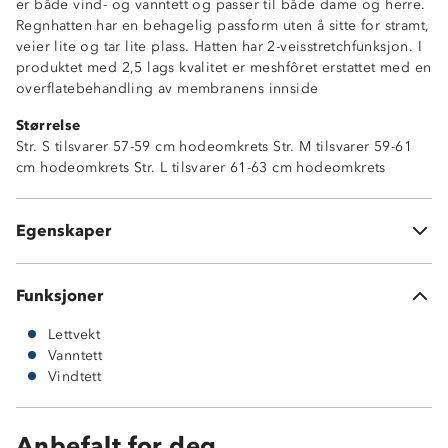
er både vind- og vanntett og passer til både dame og herre.
Regnhatten har en behagelig passform uten å sitte for stramt,
veier lite og tar lite plass. Hatten har 2-veisstretchfunksjon. I
produktet med 2,5 lags kvalitet er meshfôret erstattet med en
overflatebehandling av membranens innside
Størrelse
Str. S tilsvarer 57-59 cm hodeomkrets Str. M tilsvarer 59-61
Vanntett (10 000mm vannsøyle)
cm hodeomkrets Str. L tilsvarer 61-63 cm hodeomkrets
Vindtett
Lettvekt
2-veisstretch
Egenskaper
2,5 lags skallkvalitet
Funksjoner
Lettvekt
Vanntett
Vindtett
Anbefalt for deg