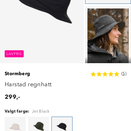
LAVPRIS
LAVPRIS
LAVPRIS
Stormberg
(5)
Harstad regnhatt
299,-
Valgt farge:
Jet Black