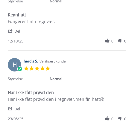
rating
Størrelse
Normal
Regnhatt
Review
review
Fungerer fint i regnvær.
by
stating
'
Mimmi
Regnhatt
Del
Share
K.
Review
12/10/25
0
0
on
by
12
Mimmi
Oct
K.
2025
on
herdis S.
Verifisert kunde
H
12
5.0
Oct
star
2025
rating
Størrelse
Normal
Har ikke fått prøvd den
Review
review
Har ikke fått prøvd den i regnvær,men fin hatt🤗
by
stating
'
herdis
Har
Del
Share
S.
ikke
Review
23/05/25
0
0
on
fått
by
23
prøvd
herdis
May
den
S.