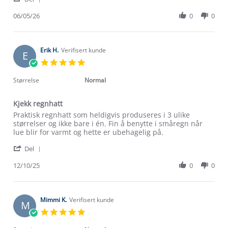
Share
G.
Review
06/05/26
0
0
on
by
6
Torunn
May
G.
2026
on
Erik H.
Verifisert kunde
E
6
5.0
May
star
2026
rating
Størrelse
Normal
Kjekk regnhatt
Review
review
Praktisk regnhatt som heldigvis produseres i 3 ulike
by
stating
størrelser og ikke bare i én. Fin å benytte i småregn når
Erik
Kjekk
lue blir for varmt og hette er ubehagelig på.
H.
regnhatt
'
on
Del
Share
12
Review
12/10/25
0
0
Oct
by
2025
Erik
H.
on
Mimmi K.
Verifisert kunde
M
12
5.0
Oct
star
2025