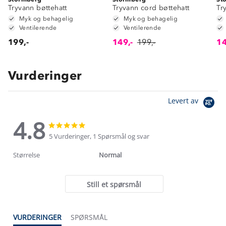
Tryvann bøttehatt
Tryvann cord bøttehatt
Tr
Myk og behagelig
Myk og behagelig
Ventilerende
Ventilerende
199,-
149,-
199,-
14
Vurderinger
Levert av
4.8
4.8
4.8
star
star
5 Vurderinger, 1 Spørsmål og svar
rating
rating
Størrelse
Normal
Still et spørsmål
VURDERINGER
SPØRSMÅL