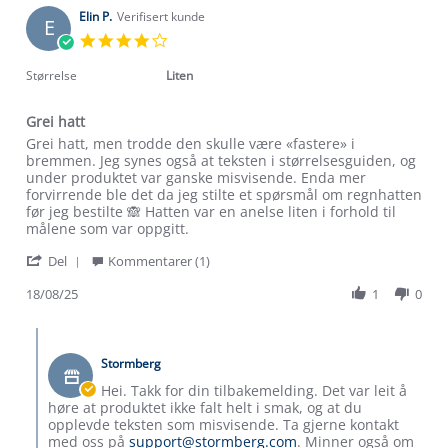
2025
on
Elin P.
Verifisert kunde
E
23
4.0
May
star
2025
rating
Størrelse
Liten
Grei hatt
Review
review
Grei hatt, men trodde den skulle være «fastere» i
by
stating
bremmen. Jeg synes også at teksten i størrelsesguiden, og
Elin
Grei
under produktet var ganske misvisende. Enda mer
P.
hatt
forvirrende ble det da jeg stilte et spørsmål om regnhatten
Om Stormberg
on
før jeg bestilte 🙈 Hatten var en anelse liten i forhold til
18
målene som var oppgitt.
Aug
Verdigrunnlag
'
2025
Del
Kommentarer (1)
Share
Klima og miljø
Review
18/08/25
1
0
Trelagsprinsippet barn
by
Kundeservice
Etisk handel
Elin
Comments
Alt du trenger til Norgesferien
P.
by
Kontakt oss
on
Stormberg
Dyreetikk
Butikkeier
Dette trenger du til barnehagen
18
on
Hei. Takk for din tilbakemelding. Det var leit å
Konkurransevinnere
Aug
Review
1% til samfunnet
høre at produktet ikke falt helt i smak, og at du
2025
Gravidklær
by
opplevde teksten som misvisende. Ta gjerne kontakt
Kundeklubb
Elin
med oss på
support@stormberg.com
. Minner også om
Inkludering