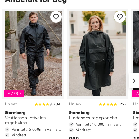
LAVPRIS
LA
Unisex
Unisex
Un
(
34
)
(
29
)
Stormberg
Stormberg
St
Vestfossen lettvekts
Lindesnes regnponcho
Lo
regnbukse
Vanntett 10.000 mm vannsøyle
Vanntett, 6 000mm vannsøyle
Vindtett
Vindtett
999,-
19