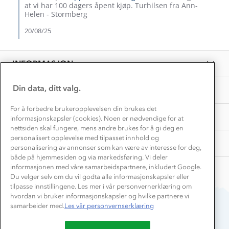
P.
Hvordan velge riktig turtøy?
at vi har 100 dagers åpent kjøp. Turhilsen fra Ann-
Norgesferie 🇳🇴
on
Våre butikker
Helen - Stormberg
Materialer
18
Vask og vedlikehold
Aug
20/08/25
Få turinspirasjon og tips her⛰
Bedrift, barnehage og SFO
2025
Personvern
EL-retur
Overnatte utendørs⛺
Presse
Samarbeide med oss?
INFORMASJON
Store størrelser
Storms turtips🐿️
Jobbe hos oss?
Turmat oppskrifter
Din data, ditt valg.
OM OSS
Leirskole 🥾
Beredskap
For å forbedre brukeropplevelsen din brukes det
Barnehageansatt
TIPS OG RÅD
informasjonskapsler (cookies). Noen er nødvendige for at
nettsiden skal fungere, mens andre brukes for å gi deg en
Tips til hyttetur
personalisert opplevelse med tilpasset innhold og
AKTIVITETER
personalisering av annonser som kan være av interesse for deg,
både på hjemmesiden og via markedsføring. Vi deler
informasjonen med våre samarbeidspartnere, inkludert Google.
Du velger selv om du vil godta alle informasjonskapsler eller
tilpasse innstillingene. Les mer i vår personvernerklæring om
hvordan vi bruker informasjonskapsler og hvilke partnere vi
samarbeider med.
Les vår personvernserklæring
Du betaler enkelt med