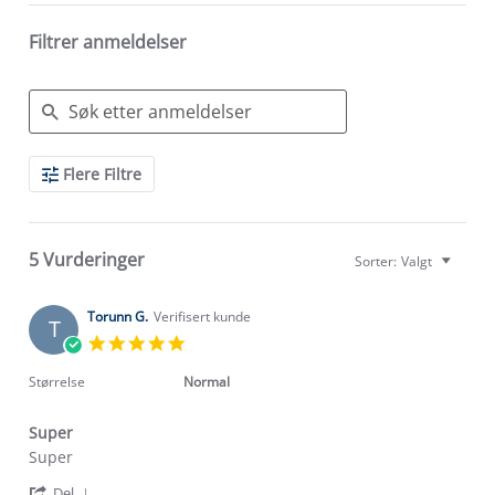
Filtrer anmeldelser
Search
Flere Filtre
Reviews
5 Vurderinger
Sorter:
Valgt
Torunn G.
Verifisert kunde
T
5.0
star
rating
Størrelse
Normal
Super
Review
review
Super
by
stating
'
Torunn
Super
Del