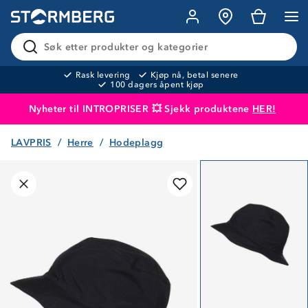
Søk etter produkter og kategorier
Rask levering
Kjøp nå, betal senere
100 dagers åpent kjøp
Nyheter til INTROPRISER 💥 Sjekk produktene
HER!
LAVPRIS
Herre
Hodeplagg
Produktet er lagt i handlekurven
Til kassen