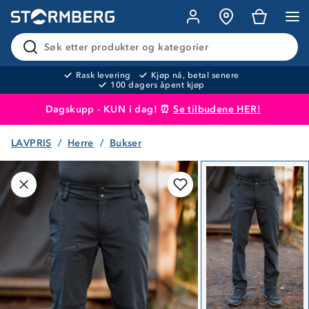
Søk etter produkter og kategorier
Rask levering
Kjøp nå, betal senere
100 dagers åpent kjøp
Dagskupp - KUN i dag! ⏰
Se tilbudene HER!
LAVPRIS
Herre
Bukser
Produktet er lagt i handlekurven
Til kassen