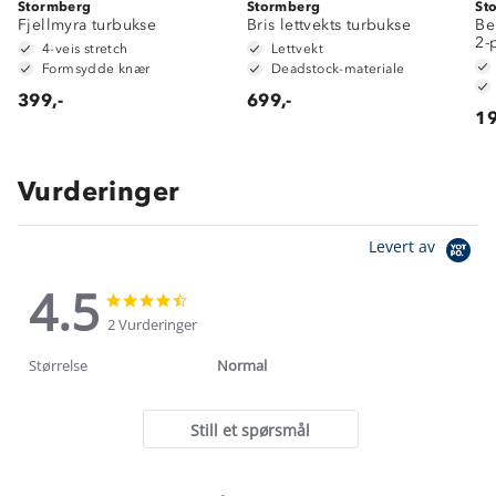
Stormberg
Stormberg
St
Fjellmyra turbukse
Bris lettvekts turbukse
Be
2-
4-veis stretch
Lettvekt
Formsydde knær
Deadstock-materiale
399,-
699,-
19
Vurderinger
Levert av
4.5
4.5
4.5
star
star
2 Vurderinger
rating
rating
Størrelse
Normal
Still et spørsmål