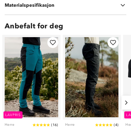
Materialspesifikasjon
5 % spandex
Anbefalt for deg
LAVPRIS
LA
Herre
Herre
He
(
16
)
(
4
)