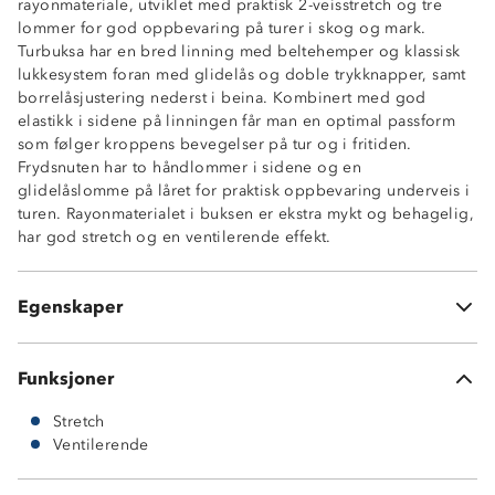
rayonmateriale, utviklet med praktisk 2-veisstretch og tre
lommer for god oppbevaring på turer i skog og mark.
Turbuksa har en bred linning med beltehemper og klassisk
lukkesystem foran med glidelås og doble trykknapper, samt
borrelåsjustering nederst i beina. Kombinert med god
elastikk i sidene på linningen får man en optimal passform
2-veisstretch
som følger kroppens bevegelser på tur og i fritiden.
Ventilerende
Frydsnuten har to håndlommer i sidene og en
2 sidelommer
glidelåslomme på låret for praktisk oppbevaring underveis i
1 lårlomme med glidelås
turen. Rayonmaterialet i buksen er ekstra mykt og behagelig,
Elastisk linning
har god stretch og en ventilerende effekt.
Klassisk glidelås med dobbel trykknapp og borrelås
Beltehemper
Borrelåsjustering nederst i beina
Egenskaper
YKK©-glidelås
Funksjoner
Stretch
Ventilerende
73 % rayon
22 % nylon