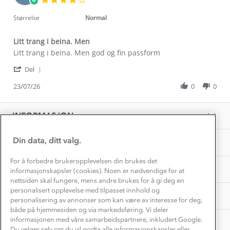
Kontakt oss
Jul
star
Dyreetikk
2026
Dette trenger du til barnehagen
rating
Størrelse
Normal
Konkurransevinnere
1% til samfunnet
Gravidklær
Litt trang i beina. Men
Kundeklubb
Inkludering
Review
review
Litt trang i beina. Men god og fin passform
Hvordan velge riktig turtøy?
by
stating
Norgesferie 🇳🇴
Våre butikker
'
René
Litt
Del
Materialer
Share
Vask og vedlikehold
M.
trang
Få turinspirasjon og tips her⛰
Bedrift, barnehage og SFO
Review
23/07/26
0
0
on
i
Personvern
by
23
beina.
EL-retur
René
Overnatte utendørs⛺
Jul
Men
Presse
M.
Samarbeide med oss?
2026
INFORMASJON
Store størrelser
on
Storms turtips🐿️
23
Jobbe hos oss?
Jul
Turmat oppskrifter
Din data, ditt valg.
OM OSS
Leirskole 🥾
2026
Beredskap
For å forbedre brukeropplevelsen din brukes det
Barnehageansatt
TIPS OG RÅD
informasjonskapsler (cookies). Noen er nødvendige for at
nettsiden skal fungere, mens andre brukes for å gi deg en
Tips til hyttetur
personalisert opplevelse med tilpasset innhold og
AKTIVITETER
personalisering av annonser som kan være av interesse for deg,
både på hjemmesiden og via markedsføring. Vi deler
informasjonen med våre samarbeidspartnere, inkludert Google.
Du velger selv om du vil godta alle informasjonskapsler eller