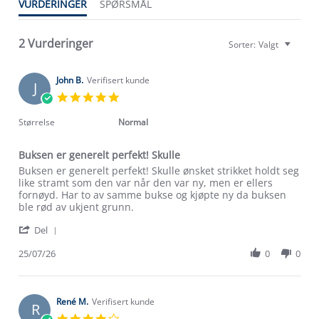
VURDERINGER
SPØRSMÅL
2 Vurderinger
Sorter:
Valgt
John B.
Verifisert kunde
J
5.0
star
rating
Størrelse
Normal
Buksen er generelt perfekt! Skulle
Review
review
Buksen er generelt perfekt! Skulle ønsket strikket holdt seg
by
stating
like stramt som den var når den var ny, men er ellers
John
Buksen
fornøyd. Har to av samme bukse og kjøpte ny da buksen
B.
er
ble rød av ukjent grunn.
on
generelt
Om Stormberg
'
25
perfekt!
Del
Share
Jul
Skulle
Verdigrunnlag
Review
25/07/26
0
0
2026
by
Klima og miljø
John
Trelagsprinsippet barn
B.
Kundeservice
on
René M.
Verifisert kunde
Etisk handel
R
Alt du trenger til Norgesferien
25
4.0