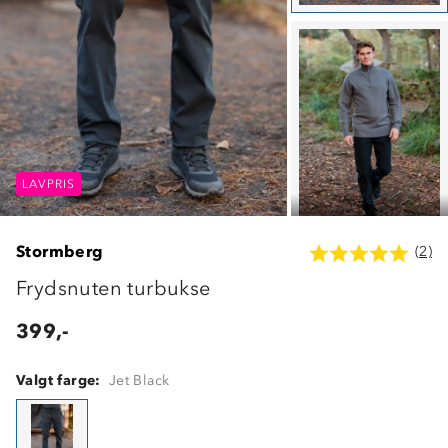
LAVPRIS
LAVPRIS
LAVPRIS
Stormberg
(2)
Frydsnuten turbukse
399,-
Valgt farge:
Jet Black