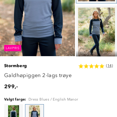
LAVPRIS
LAVPRIS
LAVPRIS
Stormberg
(14)
Galdhøpiggen 2-lags trøye
299,-
Valgt farge:
Dress Blues / English Manor