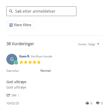
Search
Flere Filtre
Reviews
38 Vurderinger
Sorter:
Valgt
Gunn R.
Verifisert kunde
G
5.0
star
rating
Størrelse
Normal
God ulltrøye
Review
review
God ulltrøye
by
stating
'
Gunn
God
Del
Share
R.
ulltrøye
Review
10/02/25
0
0
on
by
10