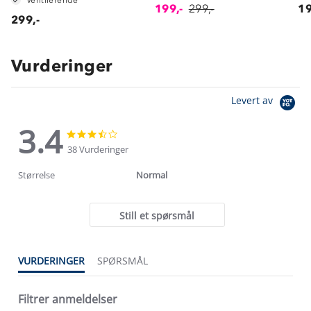
199,-
299,-
19
299,-
Vurderinger
Levert av
3.4
3.4
3.4
star
star
38 Vurderinger
rating
rating
Størrelse
Normal
Still et spørsmål
VURDERINGER
SPØRSMÅL
Filtrer anmeldelser