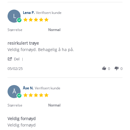
Gunn
Feb
R.
2025
on
Lena P.
Verifisert kunde
L
10
5.0
Feb
star
2025
rating
Størrelse
Normal
resirkulert trøye
Review
review
Veldig fornøyd. Behagelig å ha på.
by
stating
'
Lena
resirkulert
Del
Share
P.
trøye
Review
05/02/25
0
0
on
by
5
Lena
Feb
P.
2025
on
Åse N.
Verifisert kunde
Å
5
5.0
Feb
star
2025
rating
Størrelse
Normal
Veldig fornøyd
Review
review
Veldig fornøyd
by
stating