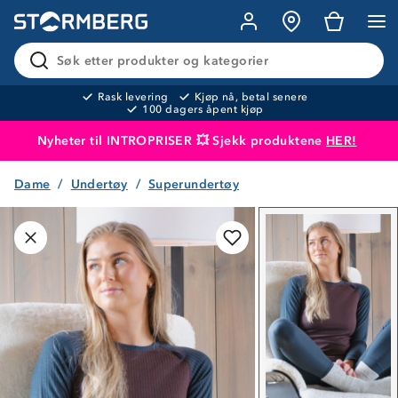
Søk etter produkter og kategorier
Rask levering
Kjøp nå, betal senere
100 dagers åpent kjøp
Nyheter til INTROPRISER 💥 Sjekk produktene
HER!
Dame
Undertøy
Superundertøy
Produktet er lagt i handlekurven
Til kassen