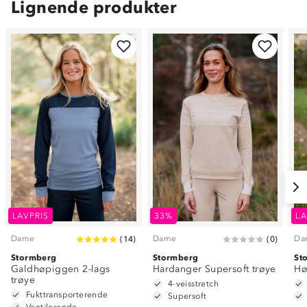
Lignende produkter
LAVPRIS
33%
LA
Dame
Dame
Da
(
14
)
(
0
)
Stormberg
Stormberg
St
Galdhøpiggen 2-lags
Hardanger Supersoft trøye
Hø
trøye
4-veisstretch
Fukttransporterende
Supersoft
Ventilerende