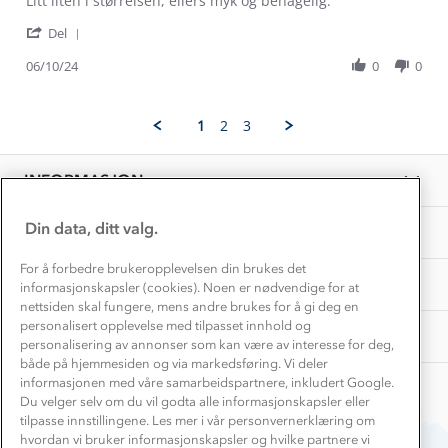
Litt liten i størrelsen, ellers myk og behagelig.
Konkurransevinnere
1% til samfunnet
by
stating
Gravidklær
'
Elna
Lindland
Del
Kundeklubb
Share
S.
resirkulert
Inkludering
Review
Hvordan velge riktig turtøy?
06/10/24
0
0
on
trøye
Norgesferie 🇳🇴
Våre butikker
by
6
Materialer
Elna
Oct
Vask og vedlikehold
S.
Få turinspirasjon og tips her⛰
2024
Bedrift, barnehage og SFO
1
2
3
on
Personvern
EL-retur
6
Overnatte utendørs⛺
Presse
Oct
Samarbeide med oss?
INFORMASJON
2024
Store størrelser
Storms turtips🐿️
Jobbe hos oss?
Turmat oppskrifter
Din data, ditt valg.
OM OSS
Leirskole 🥾
Beredskap
For å forbedre brukeropplevelsen din brukes det
Barnehageansatt
TIPS OG RÅD
informasjonskapsler (cookies). Noen er nødvendige for at
nettsiden skal fungere, mens andre brukes for å gi deg en
Tips til hyttetur
personalisert opplevelse med tilpasset innhold og
AKTIVITETER
personalisering av annonser som kan være av interesse for deg,
både på hjemmesiden og via markedsføring. Vi deler
informasjonen med våre samarbeidspartnere, inkludert Google.
Du velger selv om du vil godta alle informasjonskapsler eller
tilpasse innstillingene. Les mer i vår personvernerklæring om
hvordan vi bruker informasjonskapsler og hvilke partnere vi