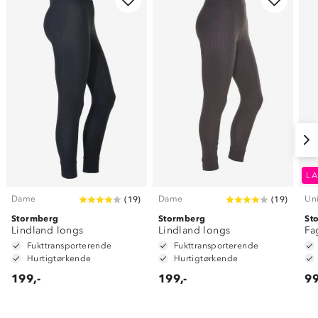
LA
Dame
Dame
Un
(
19
)
(
19
)
Stormberg
Stormberg
St
Lindland longs
Lindland longs
Fa
Fukttransporterende
Fukttransporterende
Hurtigtørkende
Hurtigtørkende
199,-
199,-
99