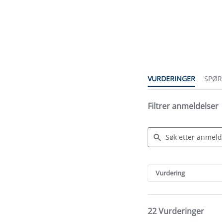
4.0
star
rating
VURDERINGER
SPØ
Filtrer anmeldelser
Search
Reviews
Vurdering
22 Vurderinger