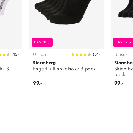
LAVPRIS
LAVPRIS
Unisex
Unisex
(
15
)
(
54
)
Stormberg
Stormbe
kk 3-
Fagerli ull ankelsokk 3-pack
Skien b
pack
99,-
99,-