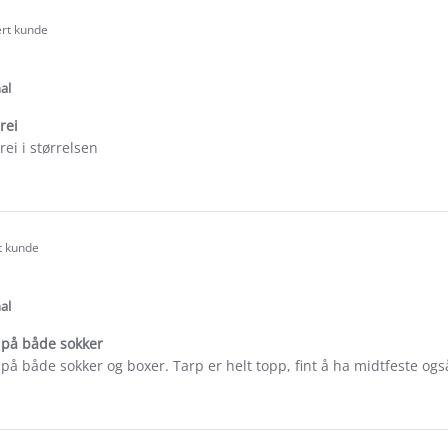
ert kunde
.0
tar
ating
al
rei
rei i størrelsen
e
ew
nn
rt kunde
.0
tar
ating
al
på både sokker
å både sokker og boxer. Tarp er helt topp, fint å ha midtfeste også
e
ew