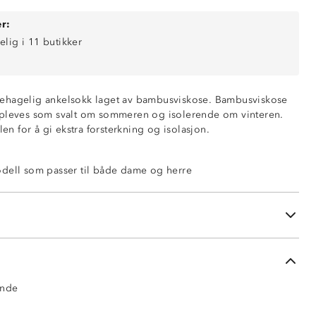
r:
elig i 11 butikker
ehagelig ankelsokk laget av bambusviskose. Bambusviskose
ppleves som svalt om sommeren og isolerende om vinteren.
len for å gi ekstra forsterkning og isolasjon.
ende
dell som passer til både dame og herre
tiv til ull
ose, 27 % nylon, 3 % elastan
ende