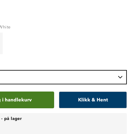
White
 i handlekurv
Klikk & Hent
-
på lager