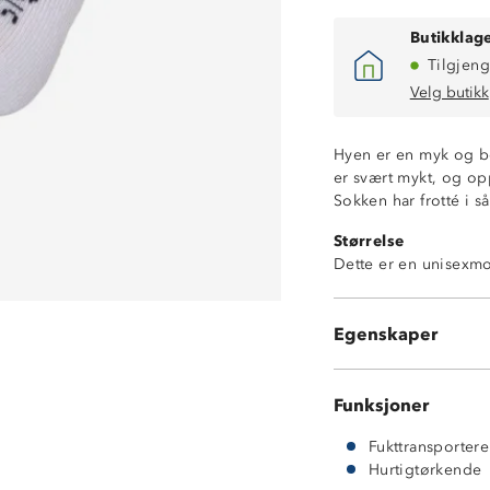
Butikklage
Tilgjeng
Velg butikk
Hyen er en myk og b
er svært mykt, og o
Sokken har frotté i så
Fukttransporter
Størrelse
Hurtigtørkende
Dette er en unisexmo
Antistatisk
Et kløfritt alterna
3 par sokker
Egenskaper
70 % bambusvisk
Funksjoner
Fukttransporter
Hurtigtørkende