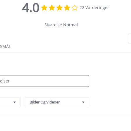
4.0
4.0
22 Vurderinger
star
rating
Størrelse
Normal
RSMÅL
Bilder Og Videoer