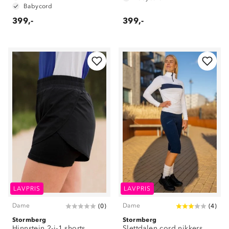
Babycord
399,-
399,-
LAVPRIS
LAVPRIS
Dame
Dame
(
0
)
(
4
)
Stormberg
Stormberg
Hinnstein 2-i-1 shorts
Slettdalen cord nikkers