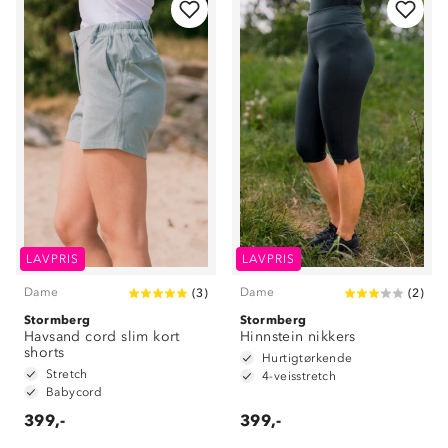
LAVPRIS
LAVPRIS
Dame
Dame
(
3
)
(
2
)
Stormberg
Stormberg
Havsand cord slim kort
Hinnstein nikkers
shorts
Hurtigtørkende
Stretch
4-veisstretch
Babycord
399,-
399,-