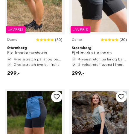
LAVPRIS
LAVPRIS
Dame
Dame
(
30
)
(
30
)
Stormberg
Stormberg
Fjellmarka turshorts
Fjellmarka turshorts
4-veisstretch på lår og baken
4-veisstretch på lår og baken
2-veisstretch øverst i front
2-veisstretch øverst i front
299,-
299,-