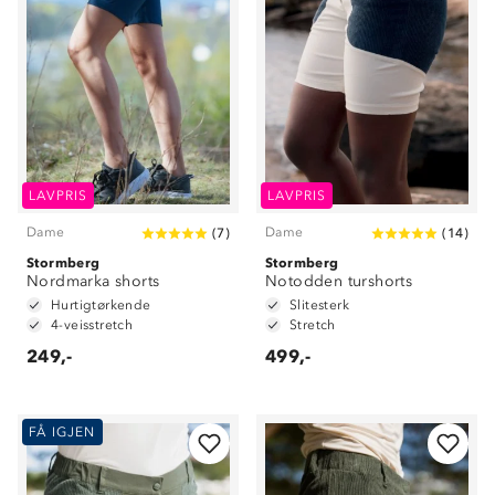
LAVPRIS
LAVPRIS
Dame
Dame
(
7
)
(
14
)
Stormberg
Stormberg
Nordmarka shorts
Notodden turshorts
Hurtigtørkende
Slitesterk
4-veisstretch
Stretch
249,-
499,-
FÅ IGJEN