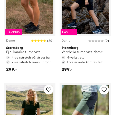
LAVPRIS
LAVPRIS
Dame
Dame
(
30
)
(
0
)
Stormberg
Stormberg
Fjellmarka turshorts
Vestheia turshorts dame
4-veisstretch på lår og baken
4-veisstretch
2-veisstretch øverst i front
Forsterkede kontrastfelt
299,-
399,-