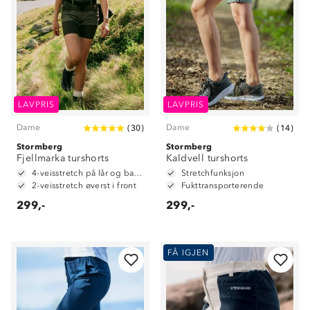
LAVPRIS
LAVPRIS
Dame
Dame
(
30
)
(
14
)
Stormberg
Stormberg
Fjellmarka turshorts
Kaldvell turshorts
4-veisstretch på lår og baken
Stretchfunksjon
2-veisstretch øverst i front
Fukttransporterende
299,-
299,-
FÅ IGJEN