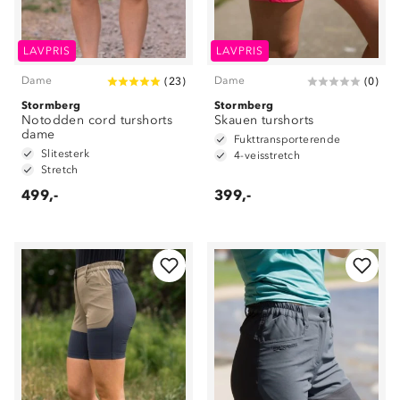
LAVPRIS
LAVPRIS
Dame
Dame
(
23
)
(
0
)
Stormberg
Stormberg
Notodden cord turshorts
Skauen turshorts
dame
Fukttransporterende
Slitesterk
4-veisstretch
Stretch
499,-
399,-