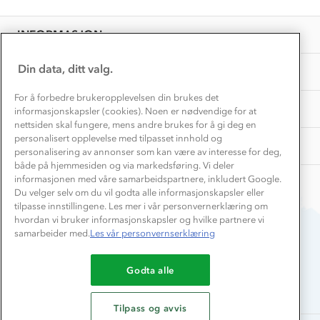
Personvern
EL-retur
Overnatte utendørs⛺
Presse
Samarbeide med oss?
INFORMASJON
Store størrelser
Storms turtips🐿️
Jobbe hos oss?
Turmat oppskrifter
Din data, ditt valg.
OM OSS
Leirskole 🥾
Beredskap
For å forbedre brukeropplevelsen din brukes det
Barnehageansatt
TIPS OG RÅD
informasjonskapsler (cookies). Noen er nødvendige for at
nettsiden skal fungere, mens andre brukes for å gi deg en
Tips til hyttetur
personalisert opplevelse med tilpasset innhold og
AKTIVITETER
personalisering av annonser som kan være av interesse for deg,
både på hjemmesiden og via markedsføring. Vi deler
informasjonen med våre samarbeidspartnere, inkludert Google.
Du velger selv om du vil godta alle informasjonskapsler eller
tilpasse innstillingene. Les mer i vår personvernerklæring om
hvordan vi bruker informasjonskapsler og hvilke partnere vi
samarbeider med.
Les vår personvernserklæring
Du betaler enkelt med
Godta alle
Tilpass og avvis