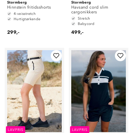
Stormberg
Stormberg
Hinnstein fritidsshorts
Havsand cord slim
cargonikkers
4-veisstretch
Stretch
Hurtigtørkende
Babycord
299,-
499,-
LAVPRIS
LAVPRIS