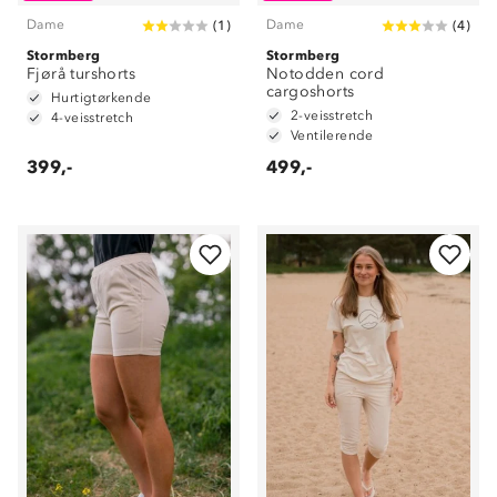
Dame
Dame
(
1
)
(
4
)
Stormberg
Stormberg
Fjørå turshorts
Notodden cord
cargoshorts
Hurtigtørkende
2-veisstretch
4-veisstretch
Ventilerende
399,-
499,-