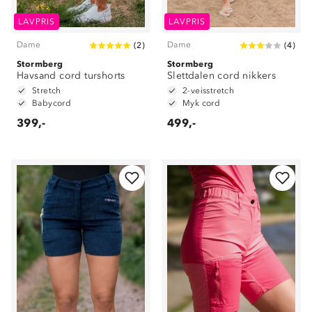
LAVPRIS
LAVPRIS
Dame
Dame
(
2
)
(
4
)
Stormberg
Stormberg
Havsand cord turshorts
Slettdalen cord nikkers
Stretch
2-veisstretch
Babycord
Myk cord
399,-
499,-