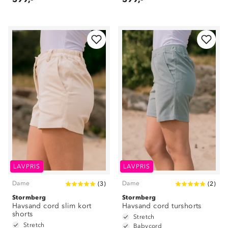
LAVPRIS
LAVPRIS
Dame
Dame
(
3
)
(
2
)
Stormberg
Stormberg
Havsand cord slim kort
Havsand cord turshorts
shorts
Stretch
Stretch
Babycord