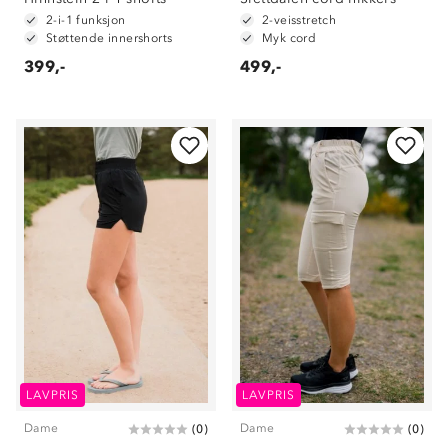
2-i-1 funksjon
2-veisstretch
Støttende innershorts
Myk cord
399,-
499,-
LAVPRIS
LAVPRIS
Dame
Dame
(
0
)
(
0
)