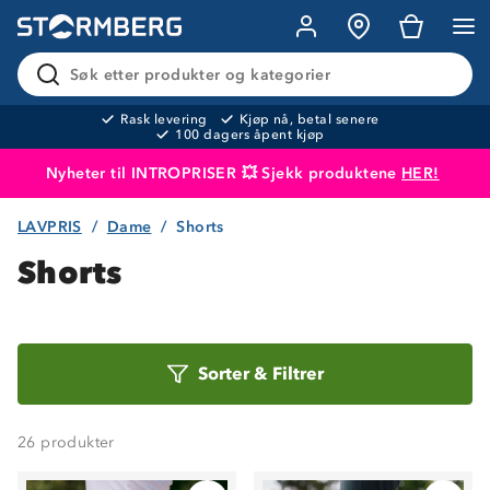
Søk etter produkter og kategorier
Rask levering
Kjøp nå, betal senere
100 dagers åpent kjøp
Nyheter til INTROPRISER 💥 Sjekk produktene
HER!
LAVPRIS
Dame
Shorts
Produktet er lagt i handlekurven
Til kassen
Shorts
Sorter
Sorter
&
Filtrer
etter
26
produkter