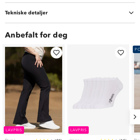
Tekniske detaljer
Vekt:
140 gram i str XS
Anbefalt for deg
P
LAVPRIS
LAVPRIS