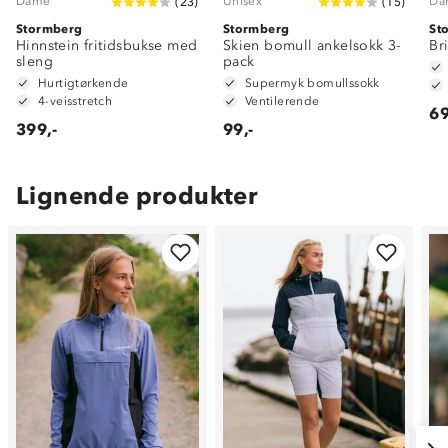
Dame
Unisex
Da
(
23
)
(
15
)
Stormberg
Stormberg
St
Hinnstein fritidsbukse med
Skien bomull ankelsokk 3-
Br
sleng
pack
Hurtigtørkende
Supermyk bomullssokk
4-veisstretch
Ventilerende
69
399,-
99,-
Lignende produkter