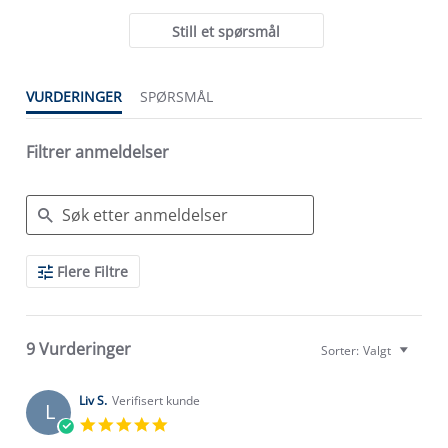
Still et spørsmål
VURDERINGER
SPØRSMÅL
Filtrer anmeldelser
Search
Flere Filtre
Reviews
9 Vurderinger
Sorter:
Valgt
Liv S.
Verifisert kunde
L
5.0
star