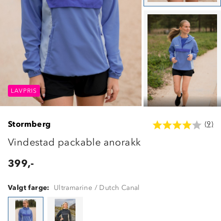
LAVPRIS
LAVPRIS
LAVPRIS
Stormberg
(9)
Vindestad packable anorakk
399,-
Valgt farge:
Ultramarine / Dutch Canal