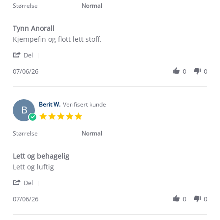
rating
Størrelse
Normal
Tynn Anorall
Review
review
Kjempefin og flott lett stoff.
by
stating
'
Liv
Tynn
Del
Share
S.
Anorall
Review
07/06/26
0
0
on
by
7
Liv
Jun
S.
2026
on
Berit W.
Verifisert kunde
B
7
5.0
Jun
star
2026
rating
Størrelse
Normal
Lett og behagelig
Review
review
Lett og luftig
by
stating
'
Berit
Lett
Del
Share
W.
og
Review
07/06/26
0
0
on
behagelig
by
7
Berit
Jun