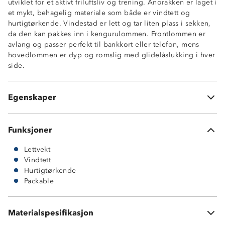
utviklet for et aktivt friluftsliv og trening. Anorakken er laget i
et mykt, behagelig materiale som både er vindtett og
hurtigtørkende. Vindestad er lett og tar liten plass i sekken,
Lettvekt
da den kan pakkes inn i kengurulommen. Frontlommen er
Vindtett
avlang og passer perfekt til bankkort eller telefon, mens
Packable
hovedlommen er dyp og romslig med glidelåslukking i hver
Romslig kengurulomme med glidelås i hver side
side.
Avlang frontlomme med flapp og glidelås
Hurtigtørkende
Refleksdetaljer
Egenskaper
Fastmontert hette
Funksjoner
Lettvekt
Vindtett
Hurtigtørkende
Packable
Materialspesifikasjon
100 % polyester