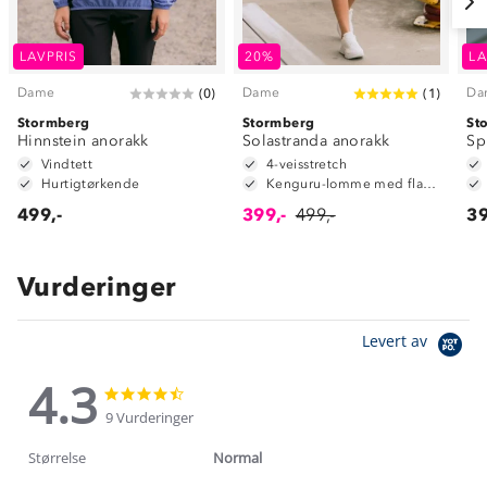
LAVPRIS
20%
LA
Dame
Dame
Da
(
0
)
(
1
)
Stormberg
Stormberg
St
Hinnstein anorakk
Solastranda anorakk
Sp
Vindtett
4-veisstretch
Hurtigtørkende
Kenguru-lomme med flapp og glidelås
499,-
399,-
499,-
39
Vurderinger
Levert av
4.3
4.3
4.3
star
star
9 Vurderinger
rating
rating
Størrelse
Normal