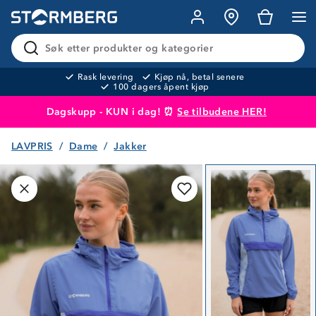
Søk etter produkter og kategorier
Rask levering
Kjøp nå, betal senere
100 dagers åpent kjøp
Dagskupp - KUN i dag! ⏰
Se tilbudene HER!
LAVPRIS
Dame
Jakker
Produktet er lagt i handlekurven
Til kassen