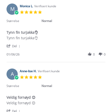
W.
2026
on
Monica L.
Verifisert kunde
M
7
5.0
Jun
star
2026
rating
Størrelse
Normal
Tynn fin turjakka👌
Review
review
Tynn fin turjakka👌
by
stating
'
Monica
Tynn
Del
Share
L.
fin
Review
01/06/26
0
0
on
turjakka
by
1
👌
Monica
Jun
L.
2026
on
Anne-lise H.
Verifisert kunde
A
1
5.0
Jun
star
2026
rating
Størrelse
Normal
Veldig fornøyd 😊
Review
review
Veldig fornøyd 😊
by
stating
'
Anne-
Veldig
Del