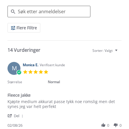
Search
Flere Filtre
Reviews
14 Vurderinger
Sorter:
Valgt
Monica E.
Verifisert kunde
M
5.0
star
rating
Størrelse
Normal
Fleece jakke
Review
review
Kjøpte medium akkurat passe tykk noe romslig men det
by
stating
synes jeg var helt perfekt
Monica
Fleece
'
E.
jakke
Del
Share
on
Review
02/08/26
0
0
2