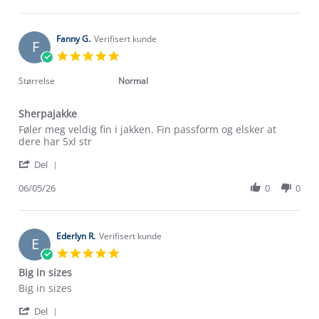
by
Aug
Monica
2026
E.
on
Fanny G.
Verifisert kunde
F
2
5.0
Aug
star
2026
rating
Størrelse
Normal
Sherpajakke
Review
review
Føler meg veldig fin i jakken. Fin passform og elsker at
by
stating
dere har 5xl str
Fanny
Sherpajakke
'
G.
Del
Share
on
Review
06/05/26
0
0
6
by
May
Fanny
2026
G.
on
Ederlyn R.
Verifisert kunde
E
6
5.0
May
star
Big in sizes
2026
rating
Review
review
Big in sizes
by
stating
'
Ederlyn
Big
Del