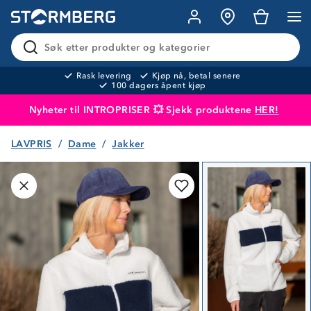
Søk etter produkter og kategorier
Rask levering
Kjøp nå, betal senere
100 dagers åpent kjøp
Nyheter til INTROPRISER 💥 Sjekk produktene
HER!
LAVPRIS
Dame
Jakker
Produktet er lagt i handlekurven
Til kassen