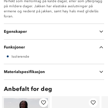
Perfekt som mellomlag på kalde dager, eller som ytterplagg
på mildere dager. Jakken har elastiske avslutninger på
ermene og nederst på jakken, samt høy hals med glidelås
foran.
Isolerende
Elastikk på ermer
Hel glidelås foran
Egenskaper
Jakken har ingen lommer
Funksjoner
Isolerende
Materialspesifikasjon
100 % polyester
Anbefalt for deg