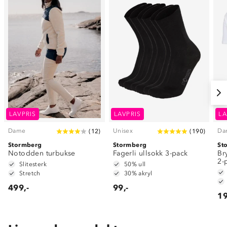
LAVPRIS
LAVPRIS
LA
Dame
Unisex
Da
(
12
)
(
190
)
Stormberg
Stormberg
St
Notodden turbukse
Fagerli ullsokk 3-pack
Br
2-
Slitesterk
50% ull
Stretch
30% akryl
499,-
99,-
19