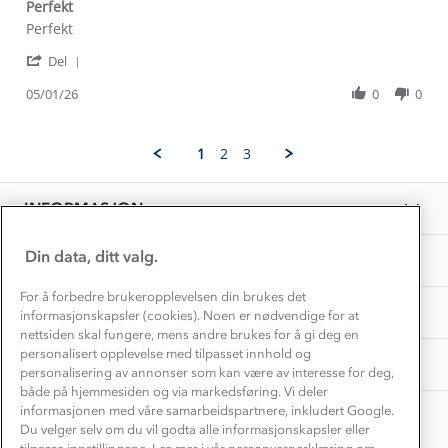
Dyreetikk
Perfekt
Dette trenger du til barnehagen
Review
review
Perfekt
Konkurransevinnere
1% til samfunnet
by
stating
Gravidklær
'
Brede
Perfekt
Del
Kundeklubb
Share
B.
Inkludering
Review
Hvordan velge riktig turtøy?
05/01/26
0
0
on
Norgesferie 🇳🇴
Våre butikker
by
5
Materialer
Brede
Jan
Vask og vedlikehold
B.
Få turinspirasjon og tips her⛰
2026
Bedrift, barnehage og SFO
1
2
3
on
Personvern
EL-retur
5
Overnatte utendørs⛺
Presse
Jan
Samarbeide med oss?
INFORMASJON
2026
Store størrelser
Storms turtips🐿️
Jobbe hos oss?
Turmat oppskrifter
Din data, ditt valg.
OM OSS
Leirskole 🥾
Beredskap
For å forbedre brukeropplevelsen din brukes det
Barnehageansatt
TIPS OG RÅD
informasjonskapsler (cookies). Noen er nødvendige for at
nettsiden skal fungere, mens andre brukes for å gi deg en
Tips til hyttetur
personalisert opplevelse med tilpasset innhold og
AKTIVITETER
personalisering av annonser som kan være av interesse for deg,
både på hjemmesiden og via markedsføring. Vi deler
informasjonen med våre samarbeidspartnere, inkludert Google.
Du velger selv om du vil godta alle informasjonskapsler eller