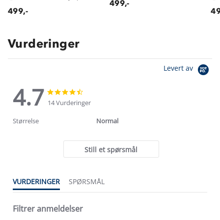
499,-
499,-
49
Vurderinger
Levert av
4.7
4.7
4.7
star
star
14 Vurderinger
rating
rating
Størrelse
Normal
Still et spørsmål
VURDERINGER
SPØRSMÅL
Filtrer anmeldelser