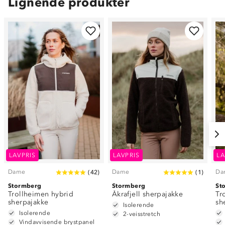
Lignende produkter
LAVPRIS
LAVPRIS
LA
Dame
Dame
Da
(
42
)
(
1
)
Stormberg
Stormberg
St
Trollheimen hybrid
Åkrafjell sherpajakke
Tr
sherpajakke
sh
Isolerende
Isolerende
2-veisstretch
Vindavvisende brystpanel