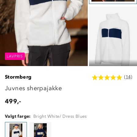
LAVPRIS
LAVPRIS
LAVPRIS
Stormberg
(14)
Juvnes sherpajakke
499,-
Valgt farge:
Bright White/ Dress Blues