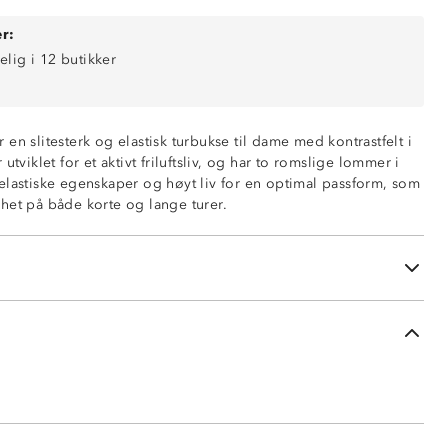
r:
elig i 12 butikker
en slitesterk og elastisk turbukse til dame med kontrastfelt i
utviklet for et aktivt friluftsliv, og har to romslige lommer i
ommer
elastiske egenskaper og høyt liv for en optimal passform, som
å låret
het på både korte og lange turer.
t
73 % rayon, 22 % nylon, 5 % spandex