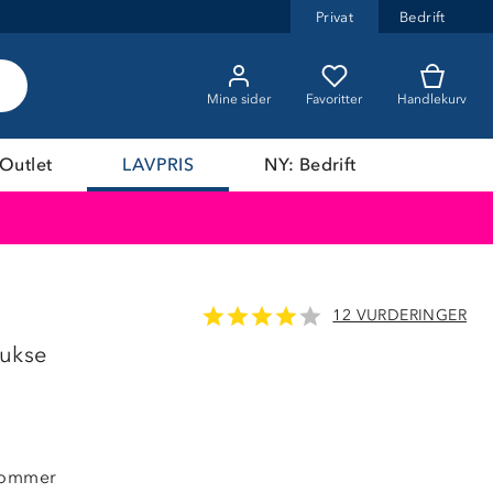
Privat
Bedrift
Mine sider
Favoritter
Handlekurv
Outlet
LAVPRIS
NY: Bedrift
12 VURDERINGER
LAVPRIS
ukse
klommer