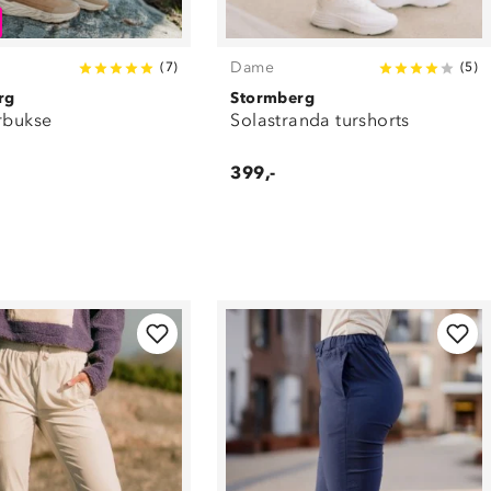
Dame
(
7
)
(
5
)
rg
Stormberg
rbukse
Solastranda turshorts
399,-