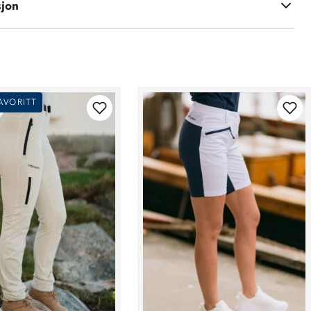
sjon
le: 98 % bomull, 2 % spandex
AVORITT