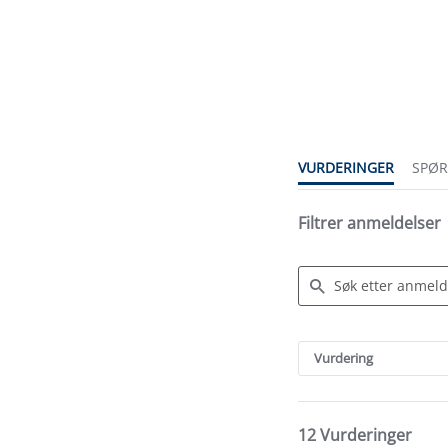
4.3
star
rating
VURDERINGER
SPØ
Filtrer anmeldelser
Search
Reviews
Vurdering
12 Vurderinger