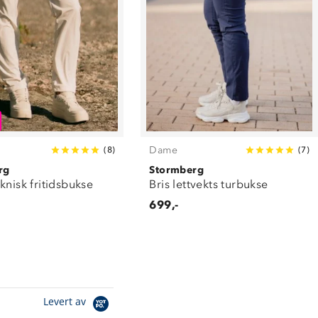
Dame
(
8
)
(
7
)
rg
Stormberg
knisk fritidsbukse
Bris lettvekts turbukse
699,-
Levert av