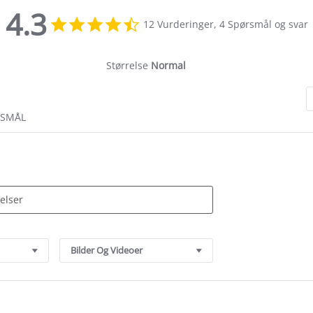
4.3
4.3
12 Vurderinger, 4 Spørsmål og svar
star
rating
Størrelse
Normal
RSMÅL
Bilder Og Videoer