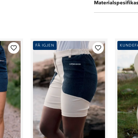
Materialspesifika
Kontrastmateria
FÅ IGJEN
KUNDEF