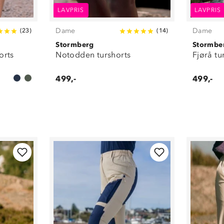
LAVPRIS
LAVPRIS
Dame
Dame
(
23
)
(
14
)
Stormberg
Stormbe
orts
Notodden turshorts
Fjørå tu
499,-
499,-