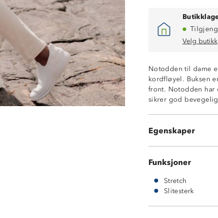
Butikklage
Tilgjeng
Velg butikk
Slitesterk
Notodden til dame er 
Stretch
kordfløyel. Buksen er 
To dype stikkl
front. Notodden har 
Glidelåslomme p
sikrer god bevegelig
YKK-glidelås
Trykknapp i fron
Beltehemper
Egenskaper
Høy i livet
Funksjoner
Stretch
Slitesterk
Hovedmateriale 