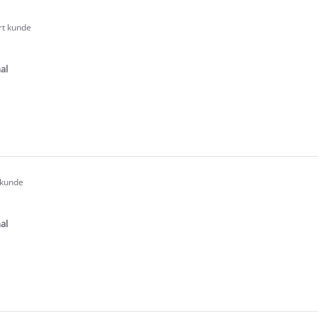
rt kunde
.0
tar
ating
al
e
ew
s
 kunde
.0
tar
ating
al
e
ew