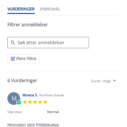
VURDERINGER
SPØRSMÅL
Filtrer anmeldelser
Search
Flere Filtre
Reviews
6 Vurderinger
Sorter:
Valgt
Monica S.
Verifisert kunde
M
5.0
star
rating
Størrelse
Normal
Hinnstein slim fritidsbukse.