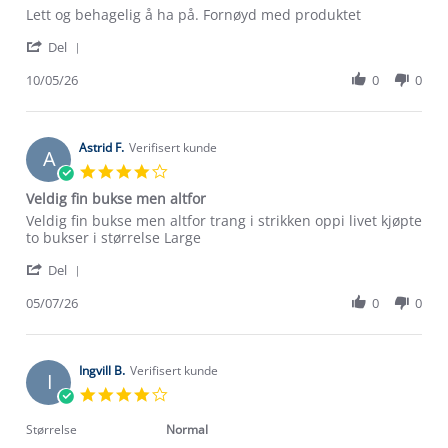
Review
review
Lett og behagelig å ha på. Fornøyd med produktet
by
stating
'
Monica
Hinnstein
Del
Share
S.
slim
Review
10/05/26
0
0
on
fritidsbukse.
by
10
Monica
May
S.
2026
on
Astrid F.
Verifisert kunde
A
10
4.0
May
star
Veldig fin bukse men altfor
2026
rating
Review
review
Veldig fin bukse men altfor trang i strikken oppi livet kjøpte
by
stating
to bukser i størrelse Large
Astrid
Veldig
'
F.
fin
Del
Share
on
bukse
Review
05/07/26
0
0
5
men
by
Jul
altfor
Astrid
2026
F.
on
Ingvill B.
Verifisert kunde
I
5
4.0
Jul
star
2026
rating
Størrelse
Normal