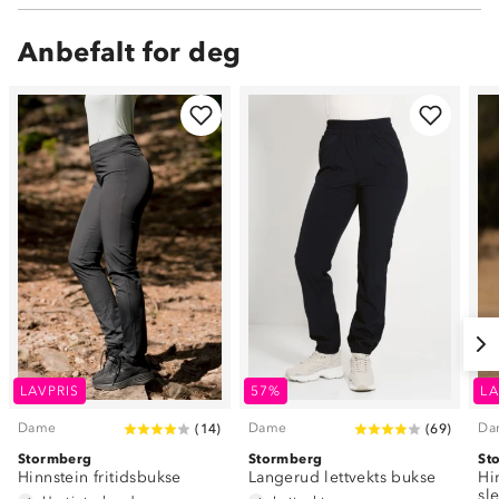
Anbefalt for deg
LAVPRIS
57%
LA
Dame
Dame
Da
(
14
)
(
69
)
Stormberg
Stormberg
St
Hinnstein fritidsbukse
Langerud lettvekts bukse
Hi
sl