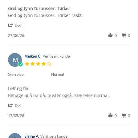
God og tynn turbusser. Tørker
Review
review
God og tynn turbusser. Tørker raskt.
by
stating
'
Ingvill
God
Del
Share
B.
og
Review
27/06/26
0
0
on
tynn
by
27
turbusser.
Ingvill
Jun
Tørker
B.
2026
on
Maiken C.
Verifisert kunde
M
27
4.0
Jun
star
2026
rating
Størrelse
Normal
Lett og fin
Review
review
Behagelig å ha på, puster også. Størrelse normal.
by
stating
'
Maiken
Lett
Del
Share
C.
og
Review
17/05/26
0
0
on
fin
Om Stormberg
by
17
Maiken
May
Verdigrunnlag
C.
2026
on
Elaine V.
Verifisert kunde