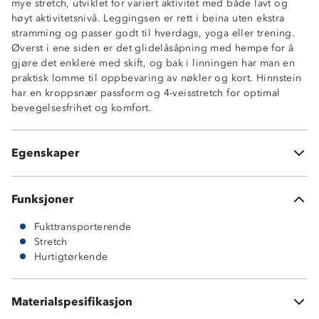
mye stretch, utviklet for variert aktivitet med både lavt og
høyt aktivitetsnivå. Leggingsen er rett i beina uten ekstra
stramming og passer godt til hverdags, yoga eller trening.
Hurtigtørkende
Øverst i ene siden er det glidelåsåpning med hempe for å
4-veisstretch
gjøre det enklere med skift, og bak i linningen har man en
Pustende
praktisk lomme til oppbevaring av nøkler og kort. Hinnstein
Glidelås med hempe i siden
har en kroppsnær passform og 4-veisstretch for optimal
Avlang baklomme i linning med glidelås
bevegelsesfrihet og komfort.
Bred linning
Kroppsnær fasong
Rette bein uten stramming
Egenskaper
Knagghempe
Funksjoner
Fukttransporterende
Stretch
Hurtigtørkende
90 % nylon
Materialspesifikasjon
10 % elastan