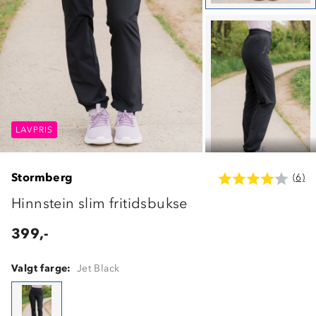
LAVPRIS
LAVPRIS
LAVPRIS
Stormberg
(6)
Hinnstein slim fritidsbukse
399,-
Valgt farge:
Jet Black