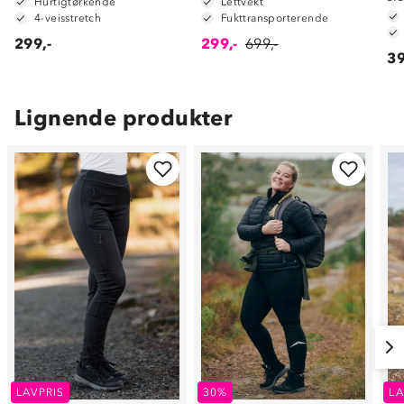
Hurtigtørkende
Lettvekt
4-veisstretch
Fukttransporterende
299,-
299,-
699,-
39
Lignende produkter
LAVPRIS
30%
LA