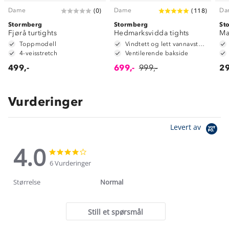
Dame
Dame
Da
(
0
)
(
118
)
Stormberg
Stormberg
St
Fjørå turtights
Hedmarksvidda tights
Ma
Toppmodell
Vindtett og lett vannavstøtende i front
4-veisstretch
Ventilerende bakside
499,-
699,-
999,-
29
Vurderinger
Levert av
4.0
4.0
4.0
star
star
6 Vurderinger
rating
rating
Størrelse
Normal
Still et spørsmål