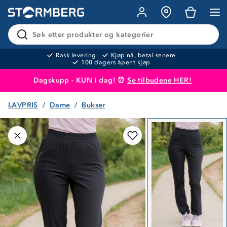
Søk etter produkter og kategorier
Rask levering
Kjøp nå, betal senere
100 dagers åpent kjøp
Dagskupp - KUN i dag! ⏰
Se tilbudene HER!
LAVPRIS
Dame
Bukser
Produktet er lagt i handlekurven
Til kassen