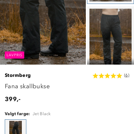
LAVPRIS
LAVPRIS
LAVPRIS
Stormberg
(6)
Fana skallbukse
399,-
Valgt farge:
Jet Black