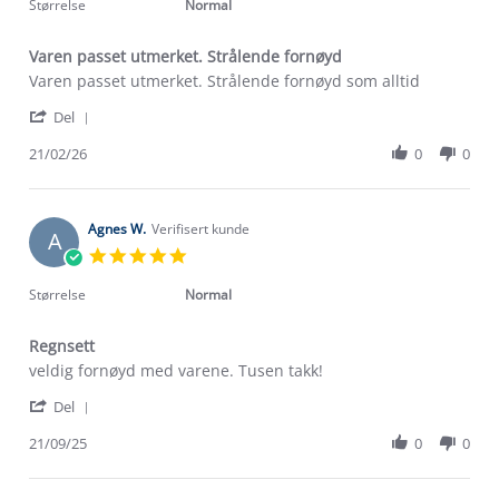
rating
Størrelse
Normal
Varen passet utmerket. Strålende fornøyd
Review
review
Varen passet utmerket. Strålende fornøyd som alltid
by
stating
'
Kirsten
Varen
Del
Share
H.
passet
Review
21/02/26
0
0
on
utmerket.
by
21
Strålende
Kirsten
Feb
fornøyd
H.
2026
on
Agnes W.
Verifisert kunde
A
21
5.0
Feb
star
2026
rating
Størrelse
Normal
Regnsett
Review
review
veldig fornøyd med varene. Tusen takk!
by
stating
'
Agnes
Regnsett
Del
Share
W.
Review
21/09/25
0
0
on
by
21
Agnes
Sep