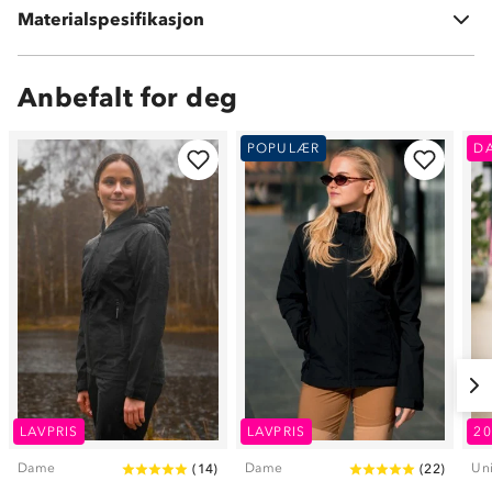
Materialspesifikasjon
100 % polyester
Anbefalt for deg
POPULÆR
D
LAVPRIS
LAVPRIS
2
Dame
Dame
Un
(
14
)
(
22
)