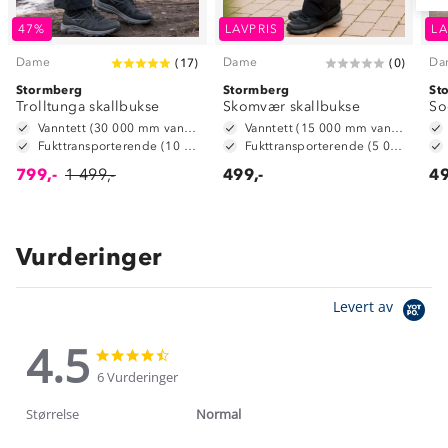
47%
LAVPRIS
LA
Dame
Dame
Da
(
17
)
(
0
)
Stormberg
Stormberg
St
Trolltunga skallbukse
Skomvær skallbukse
So
Vanntett (30 000 mm vannsøyle)
Vanntett (15 000 mm vannsøyle)
Fukttransporterende (10 000 g/m2/24t)
Fukttransporterende (5 000 g/ m2/ 24t)
799,-
1 499,-
499,-
49
Vurderinger
Levert av
4.5
4.5
4.5
star
star
6 Vurderinger
rating
rating
Størrelse
Normal