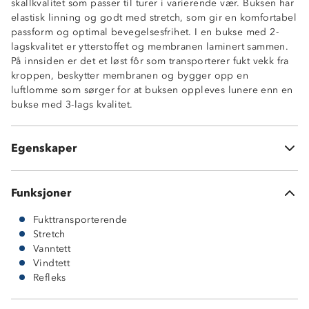
skallkvalitet som passer til turer i varierende vær. Buksen har
elastisk linning og godt med stretch, som gir en komfortabel
Vanntett (10 000 mm vannsøyle)
passform og optimal bevegelsesfrihet. I en bukse med 2-
Vindtett
lagskvalitet er ytterstoffet og membranen laminert sammen.
Fukttransporterende (5 000 g/m2/24t)
På innsiden er det et løst fôr som transporterer fukt vekk fra
Tapede sømmer
kroppen, beskytter membranen og bygger opp en
Stretch
luftlomme som sørger for at buksen oppleves lunere enn en
Knappejustering i linningen
bukse med 3-lags kvalitet.
Refleksdetalj
Borrelåsstramming i benåpningen
Meshfôr
Egenskaper
Buksen har ingen lommer
Funksjoner
Fukttransporterende
Stretch
Vanntett
Vindtett
Refleks