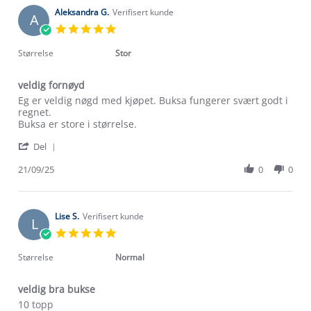
W.
2025
on
Aleksandra G.
Verifisert kunde
A
21
5.0
Sep
star
2025
rating
Størrelse
Stor
veldig fornøyd
Review
review
Eg er veldig nøgd med kjøpet. Buksa fungerer svært godt i
by
stating
regnet.
Aleksandra
veldig
Buksa er store i størrelse.
G.
fornøyd
'
on
Del
Share
21
Review
21/09/25
0
0
Sep
by
2025
Aleksandra
G.
on
Lise S.
Verifisert kunde
L
21
5.0
Sep
star
2025
rating
Størrelse
Normal
veldig bra bukse
Review
review
10 topp