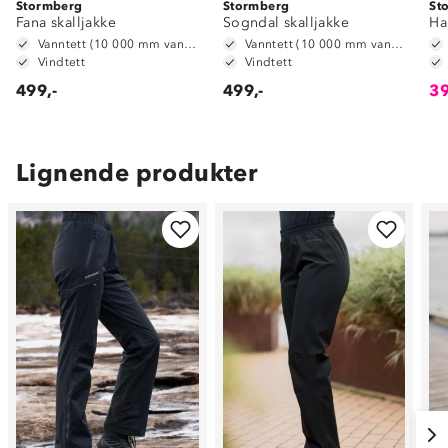
Stormberg
Stormberg
St
Fana skalljakke
Sogndal skalljakke
Ha
Vanntett (10 000 mm vannsøyle)
Vanntett (10 000 mm vannsøyle)
Vindtett
Vindtett
499,-
499,-
39
Lignende produkter