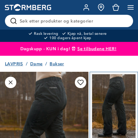
Søk etter produkter og kategorier
Rask levering
Kjøp nå, betal senere
100 dagers åpent kjøp
Dagskupp - KUN i dag! ⏰
Se tilbudene HER!
LAVPRIS
Dame
Bukser
Produktet er lagt i handlekurven
Til kassen