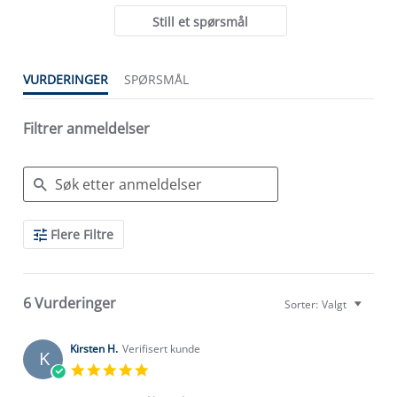
Still et spørsmål
VURDERINGER
SPØRSMÅL
Filtrer anmeldelser
Search
Flere Filtre
Reviews
6 Vurderinger
Sorter:
Valgt
Kirsten H.
Verifisert kunde
K
5.0
star