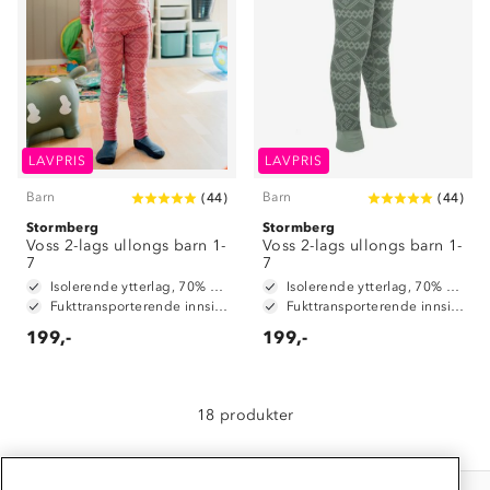
Om Stormberg
Verdigrunnlag
LAVPRIS
LAVPRIS
Klima og miljø
Trelagsprinsippet barn
Barn
Barn
(
44
)
(
44
)
Kundeservice
Stormberg
Etisk handel
Stormberg
Alt du trenger til Norgesferien
Voss 2-lags ullongs barn 1-
Voss 2-lags ullongs barn 1-
Kontakt oss
7
7
Dyreetikk
Dette trenger du til barnehagen
Isolerende ytterlag, 70% merinoull / 30% polyester
Isolerende ytterlag, 70% merinoull / 30% polyester
Konkurransevinnere
Fukttransporterende innside, 100% polyester
Fukttransporterende innside, 100% polyester
1% til samfunnet
Gravidklær
199,-
199,-
Kundeklubb
Inkludering
Hvordan velge riktig turtøy?
Norgesferie 🇳🇴
Våre butikker
Materialer
18 produkter
Vask og vedlikehold
Få turinspirasjon og tips her⛰
Bedrift, barnehage og SFO
Personvern
EL-retur
Overnatte utendørs⛺
Presse