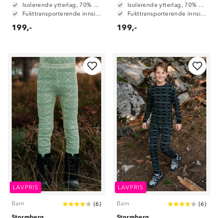
Isolerende ytterlag, 70% merinoull / 30% polyester
Isolerende ytterlag, 70% merinoull / 30% polyester
Fukttransporterende innside, 100% polyester
Fukttransporterende innside, 100% polyester
199,-
199,-
LAVPRIS
LAVPRIS
Barn
Barn
(
6
)
(
6
)
Stormberg
Stormberg