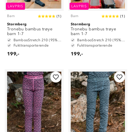
LAVPRIS
LAVPRIS
Barn
Barn
(
1
)
(
1
)
Stormberg
Stormberg
Tronebu bambus trøye
Tronebu bambus trøye
barn 1-7
barn 1-7
BambooStretch 210 (95% bambusviskose og 5% spandex)
BambooStretch 210 (95% bambusviskose og 5% spandex)
Fukttransporterende
Fukttransporterende
199,-
199,-