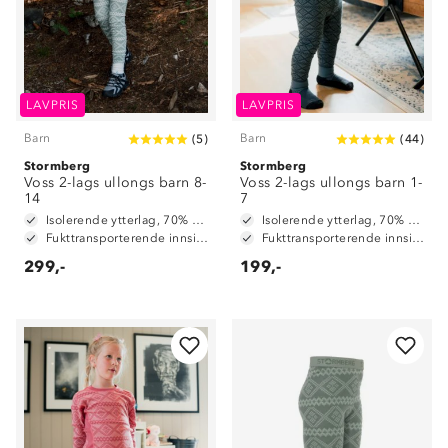
LAVPRIS
LAVPRIS
Barn
Barn
(
5
)
(
44
)
Stormberg
Stormberg
Voss 2-lags ullongs barn 8-
Voss 2-lags ullongs barn 1-
14
7
Isolerende ytterlag, 70% merinoull / 30% polyester
Isolerende ytterlag, 70% merinoull / 30% polyester
Fukttransporterende innside, 100% polyester
Fukttransporterende innside, 100% polyester
299,-
199,-