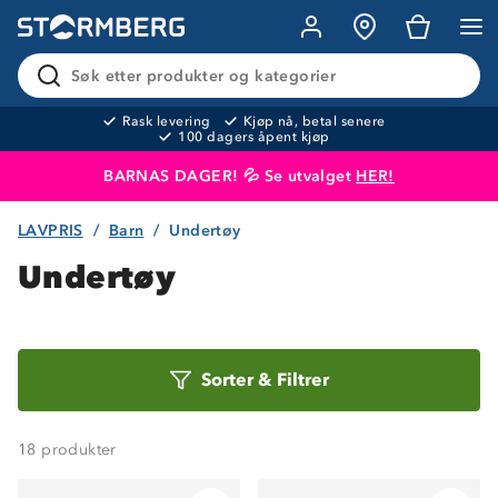
Søk etter produkter og kategorier
Rask levering
Kjøp nå, betal senere
100 dagers åpent kjøp
BARNAS DAGER! 💦 Se utvalget
HER!
LAVPRIS
Barn
Undertøy
Produktet er lagt i handlekurven
Til kassen
Undertøy
Sorter
Sorter
&
Filtrer
etter
18
produkter