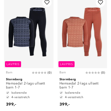
LAVPRIS
LAVPRIS
Barn
Barn
(
0
)
(
0
)
Stormberg
Stormberg
Hemsedal 2-lags ullsett
Hemsedal 2-lags ullsett
barn 1-7
barn 1-7
Isolerende
Isolerende
4-veisstretch
4-veisstretch
399,-
399,-