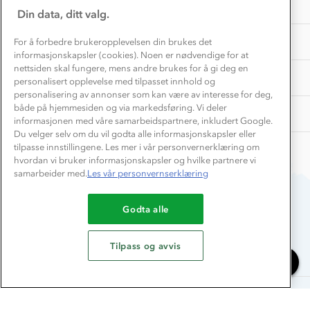
Samarbeide med oss?
INFORMASJON
Store størrelser
Din data, ditt valg.
Storms turtips🐿️
Jobbe hos oss?
Turmat oppskrifter
OM OSS
For å forbedre brukeropplevelsen din brukes det
Leirskole 🥾
informasjonskapsler (cookies). Noen er nødvendige for at
Beredskap
nettsiden skal fungere, mens andre brukes for å gi deg en
Barnehageansatt
TIPS OG RÅD
personalisert opplevelse med tilpasset innhold og
personalisering av annonser som kan være av interesse for deg,
Tips til hyttetur
både på hjemmesiden og via markedsføring. Vi deler
AKTIVITETER
informasjonen med våre samarbeidspartnere, inkludert Google.
Du velger selv om du vil godta alle informasjonskapsler eller
tilpasse innstillingene. Les mer i vår personvernerklæring om
hvordan vi bruker informasjonskapsler og hvilke partnere vi
samarbeider med.
Les vår personvernserklæring
Godta alle
Du betaler enkelt med
Tilpass og avvis
Chat med oss
Alle rettigheter forbeholdes, Stormberg - 2026