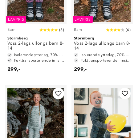
LAVPRIS
LAVPRIS
Barn
Barn
(
5
)
(
6
)
Stormberg
Stormberg
Voss 2-lags ullongs barn 8-
Voss 2-lags ullongs barn 8-
14
14
Isolerende ytterlag, 70% merinoull / 30% polyester
Isolerende ytterlag, 70% merinoull / 30% polyester
Fukttransporterende innside, 100% polyester
Fukttransporterende innside, 100% polyester
299,-
299,-