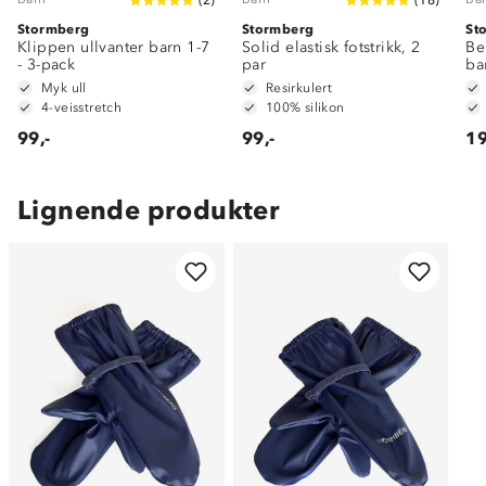
Stormberg
Stormberg
St
Klippen ullvanter barn 1-7
Solid elastisk fotstrikk, 2
Be
- 3-pack
par
ba
Myk ull
Resirkulert
4-veisstretch
100% silikon
99,-
99,-
19
Lignende produkter