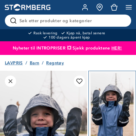
Søk etter produkter og kategorier
Rask levering
Kjøp nå, betal senere
100 dagers åpent kjøp
Nyheter til INTROPRISER 💥 Sjekk produktene
HER!
LAVPRIS
Barn
Regntøy
Produktet er lagt i handlekurven
Til kassen