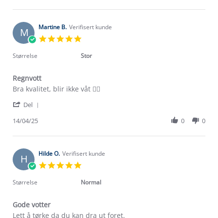
by
May
Anette
2025
O.
on
Martine B.
Verifisert kunde
M
22
5.0
May
star
2025
rating
Størrelse
Stor
Regnvott
Review
review
Bra kvalitet, blir ikke våt 👌🏼
by
stating
'
Martine
Regnvott
Del
Share
B.
Review
14/04/25
0
0
on
by
14
Martine
Apr
B.
2025
on
Hilde O.
Verifisert kunde
H
14
5.0
Apr
star
2025
rating
Størrelse
Normal
Gode votter
Review
review
Lett å tørke da du kan dra ut foret.