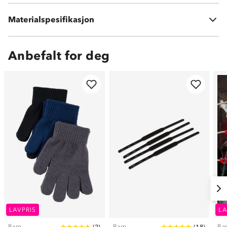
Materialspesifikasjon
PU-materiale
Anbefalt for deg
LAVPRIS
LA
Barn
Barn
Ba
(
2
)
(
18
)