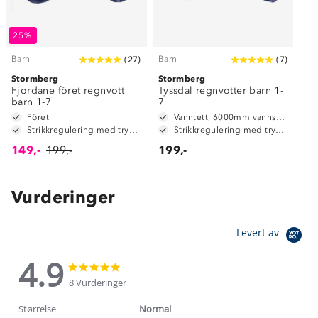
25%
Barn
Barn
(
27
)
(
7
)
Stormberg
Stormberg
Fjordane fôret regnvott
Tyssdal regnvotter barn 1-
barn 1-7
7
Fôret
Vanntett, 6000mm vannsøyle
Strikkregulering med trykknapp
Strikkregulering med trykknapp
149,-
199,-
199,-
Vurderinger
Levert av
4.9
4.9
4.9
star
star
8 Vurderinger
rating
rating
Størrelse
Normal