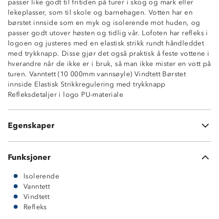
passer like godt til fritiden på turer i skog og mark eller
lekeplasser, som til skole og barnehagen. Votten har en
børstet innside som en myk og isolerende mot huden, og
passer godt utover høsten og tidlig vår. Lofoten har refleks i
logoen og justeres med en elastisk strikk rundt håndleddet
med trykknapp. Disse gjør det også praktisk å feste vottene i
hverandre når de ikke er i bruk, så man ikke mister en vott på
Vanntett (10 000mm vannsøyle)
turen. Vanntett (10 000mm vannsøyle) Vindtett Børstet
Vindtett
innside Elastisk Strikkregulering med trykknapp
Børstet innside
Refleksdetaljer i logo PU-materiale
Elastisk
Strikkregulering med trykknapp
Refleksdetaljer i logo
Egenskaper
PU-materiale
Funksjoner
Isolerende
Vanntett
Vindtett
Refleks