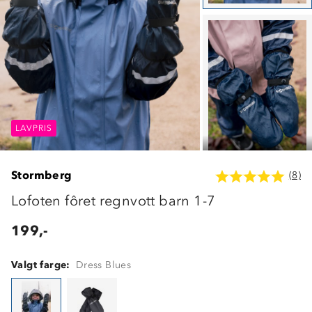
LAVPRIS
LAVPRIS
LAVPRIS
Stormberg
(8)
Lofoten fôret regnvott barn 1-7
199,-
Valgt farge:
Dress Blues