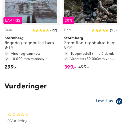
LAVPRIS
20%
Barn
Barn
(
22
)
(
23
)
Stormberg
Stormberg
Regndag regnbukse barn
Stormflod regnbukse barn
8-14
8-14
Vind- og vanntett
Toppmodell til helårsbruk
10 000 mm vannsøyle
Vanntett (30 000mm vannsøyle)
299,-
399,-
499,-
Vurderinger
Om Stormberg
Levert av
Verdigrunnlag
0.0
Klima og miljø
Trelagsprinsippet barn
star
0 Vurderinger
Kundeservice
rating
Etisk handel