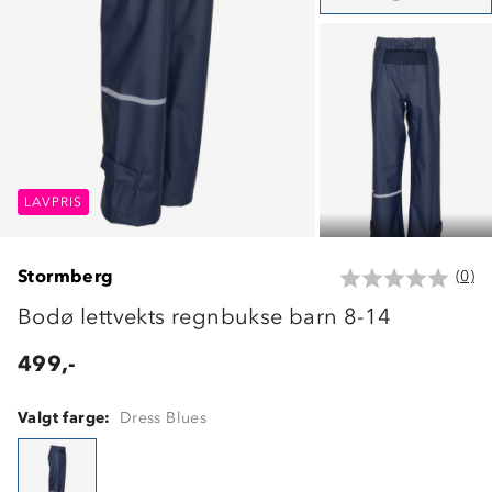
LAVPRIS
LAVPRIS
LAVPRIS
Stormberg
(0)
Bodø lettvekts regnbukse barn 8-14
499,-
Valgt farge:
Dress Blues