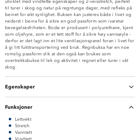
utviklet med vindtette egenskaper og 2-veisstretch, perfekt
til turer i skog og natur på regntunge dager, med refleks på
beinet for økt synlighet. Buksen kan justeres både i livet og
nederst i beina for å sikre en god passform som ivaretar
Vanntett (20 000 mm vannsøyle)
bevegelsesfriheten. Bodø er produsert i polyurethane, kjent
Vindtett
som oljehyre, som er et tett stoff for å sikre høy vannsøyle -
2-veisstrech
derfor er det lagt inn et lite ventilasjonspanel foran i livet for
Lettvekt
å gi litt fukttransportering ved bruk. Regnbuksa har en noe
Refleks
romslig passform slik at den også kan brukes som
Ventilasjonspanel foran
overtrekksbukse til lek og aktivitet i regnet eller turer i våt
Elastisk linning med strikkjustering
skog.
Borrelåsstramming nederst i beina
Romslig passform
Buksen har ingen lommer
Egenskaper
OekoTex® standard 100
Funksjoner
Lettvekt
Stretch
Vanntett
Vindtett