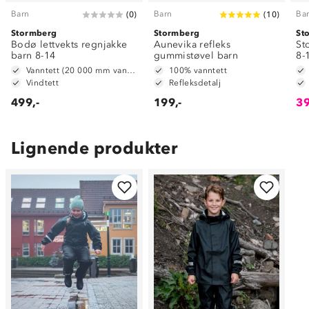
Barn
Barn
Ba
(
0
)
(
10
)
Stormberg
Stormberg
St
Bodø lettvekts regnjakke
Aunevika refleks
St
barn 8-14
gummistøvel barn
8-
Vanntett (20 000 mm vannsøyle)
100% vanntett
Vindtett
Refleksdetalj
499,-
199,-
39
Lignende produkter