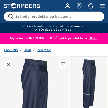
Søk etter produkter og kategorier
Rask levering
Kjøp nå, betal senere
100 dagers åpent kjøp
Nyheter til INTROPRISER 💥 Sjekk produktene
HER!
LAVPRIS
Barn
Regntøy
Produktet er lagt i handlekurven
Til kassen