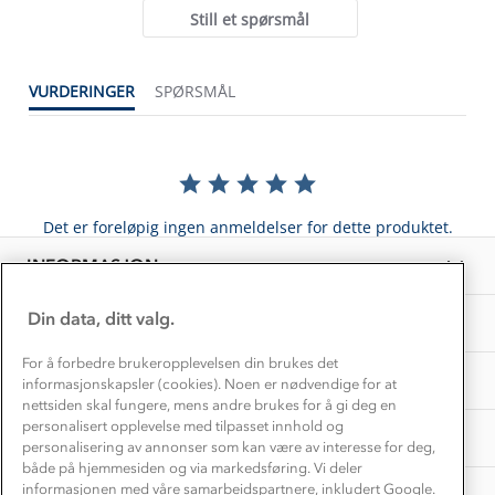
Alt du trenger til Norgesferien
Still et spørsmål
Kontakt oss
Dyreetikk
Dette trenger du til barnehagen
Konkurransevinnere
1% til samfunnet
VURDERINGER
SPØRSMÅL
Gravidklær
Kundeklubb
Inkludering
Hvordan velge riktig turtøy?
Norgesferie 🇳🇴
Våre butikker
Materialer
Vask og vedlikehold
Få turinspirasjon og tips her⛰
Bedrift, barnehage og SFO
Personvern
Det er foreløpig ingen anmeldelser for dette produktet.
EL-retur
Overnatte utendørs⛺
Presse
Samarbeide med oss?
INFORMASJON
Store størrelser
Storms turtips🐿️
Jobbe hos oss?
Turmat oppskrifter
Din data, ditt valg.
OM OSS
Leirskole 🥾
Beredskap
For å forbedre brukeropplevelsen din brukes det
Barnehageansatt
TIPS OG RÅD
informasjonskapsler (cookies). Noen er nødvendige for at
nettsiden skal fungere, mens andre brukes for å gi deg en
Tips til hyttetur
personalisert opplevelse med tilpasset innhold og
AKTIVITETER
personalisering av annonser som kan være av interesse for deg,
både på hjemmesiden og via markedsføring. Vi deler
informasjonen med våre samarbeidspartnere, inkludert Google.