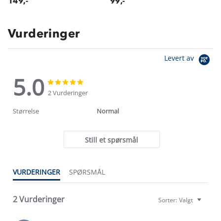
149,-
99,-
Vurderinger
Levert av
5.0
5.0
5.0
star
star
2 Vurderinger
rating
rating
Størrelse
Normal
Still et spørsmål
VURDERINGER
SPØRSMÅL
2 Vurderinger
Sorter:
Valgt