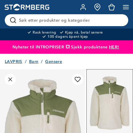
Søk etter produkter og kategorier
Rask levering
Kjøp nå, betal senere
100 dagers åpent kjøp
Nyheter til INTROPRISER 💥 Sjekk produktene
HER!
LAVPRIS
Barn
Gensere
Produktet er lagt i handlekurven
Til kassen