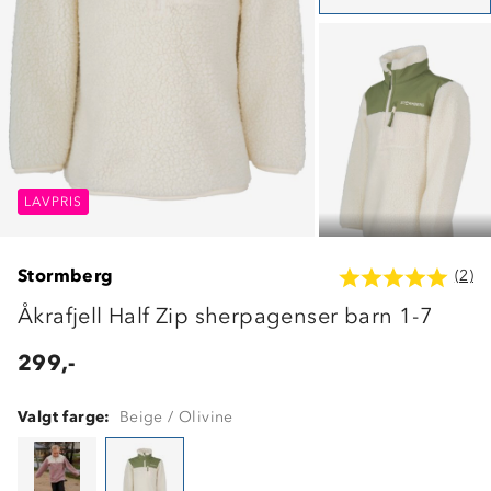
LAVPRIS
LAVPRIS
LAVPRIS
Stormberg
(2)
Åkrafjell Half Zip sherpagenser barn 1-7
299,-
Valgt farge:
Beige / Olivine