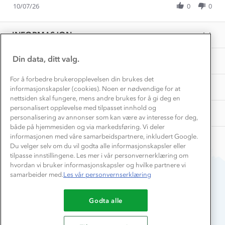
Få turinspirasjon og tips her⛰
Bedrift, barnehage og SFO
Review
10/07/26
0
0
on
genser
Personvern
by
10
EL-retur
Rita
Overnatte utendørs⛺
Jul
Presse
E.
Samarbeide med oss?
2026
INFORMASJON
Store størrelser
on
Storms turtips🐿️
10
Jobbe hos oss?
Jul
Turmat oppskrifter
Din data, ditt valg.
OM OSS
Leirskole 🥾
2026
Beredskap
For å forbedre brukeropplevelsen din brukes det
Barnehageansatt
TIPS OG RÅD
informasjonskapsler (cookies). Noen er nødvendige for at
nettsiden skal fungere, mens andre brukes for å gi deg en
Tips til hyttetur
personalisert opplevelse med tilpasset innhold og
AKTIVITETER
personalisering av annonser som kan være av interesse for deg,
både på hjemmesiden og via markedsføring. Vi deler
informasjonen med våre samarbeidspartnere, inkludert Google.
Du velger selv om du vil godta alle informasjonskapsler eller
tilpasse innstillingene. Les mer i vår personvernerklæring om
hvordan vi bruker informasjonskapsler og hvilke partnere vi
samarbeider med.
Les vår personvernserklæring
Du betaler enkelt med
Godta alle