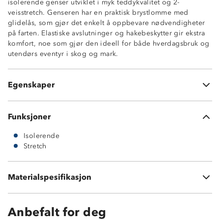
isolerende genser utviklet i myk teddykvalitet og 2-
veisstretch. Genseren har en praktisk brystlomme med
Isolerende
glidelås, som gjør det enkelt å oppbevare nødvendigheter
2-veisstretch
på farten. Elastiske avslutninger og hakebeskytter gir ekstra
Høy hals med glidelås
komfort, noe som gjør den ideell for både hverdagsbruk og
1 brystlomme med glidelås
utendørs eventyr i skog og mark.
Kontrastfelt på bryst og skuldre
Elastiske avslutninger
Hakebeskytter på glidelås
Egenskaper
Knagghempe i nakken
Funksjoner
Isolerende
Stretch
Materialspesifikasjon
100 % polyester
Anbefalt for deg