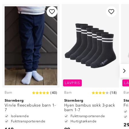
LAVPRIS
LA
Barn
Barn
Ba
(
40
)
(
18
)
Stormberg
Stormberg
St
Virvle fleecebukse barn 1-
Hyen bambus sokk 3-pack
Fr
7
barn 1-7
Isolerende
Fukttransporterende
Fukttransporterende
Hurtigtørkende
29