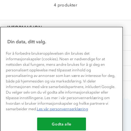
Materialer
4 produkter
Vask og vedlikehold
Få turinspirasjon og tips her⛰
Bedrift, barnehage og SFO
Personvern
EL-retur
Overnatte utendørs⛺
Presse
Samarbeide med oss?
INFORMASJON
Store størrelser
Storms turtips🐿️
Jobbe hos oss?
Turmat oppskrifter
Din data, ditt valg.
OM OSS
Leirskole 🥾
Beredskap
For å forbedre brukeropplevelsen din brukes det
Barnehageansatt
TIPS OG RÅD
informasjonskapsler (cookies). Noen er nødvendige for at
nettsiden skal fungere, mens andre brukes for å gi deg en
Tips til hyttetur
personalisert opplevelse med tilpasset innhold og
AKTIVITETER
personalisering av annonser som kan være av interesse for deg,
både på hjemmesiden og via markedsføring. Vi deler
informasjonen med våre samarbeidspartnere, inkludert Google.
Du velger selv om du vil godta alle informasjonskapsler eller
tilpasse innstillingene. Les mer i vår personvernerklæring om
hvordan vi bruker informasjonskapsler og hvilke partnere vi
samarbeider med.
Les vår personvernserklæring
Du betaler enkelt med
Godta alle