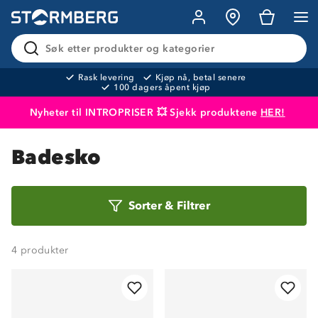
Søk etter produkter og kategorier
Rask levering
Kjøp nå, betal senere
100 dagers åpent kjøp
Nyheter til INTROPRISER 💥 Sjekk produktene
HER!
Produktet er lagt i handlekurven
Til kassen
Badesko
Sorter
Sorter
&
Filtrer
etter
4
produkter