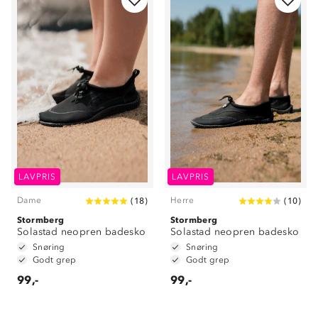
Om Stormberg
Verdigrunnlag
LAVPRIS
LAVPRIS
Klima og miljø
Trelagsprinsippet barn
Kundeservice
Dame
Herre
(
18
)
(
10
)
Etisk handel
Alt du trenger til Norgesferien
Stormberg
Stormberg
Kontakt oss
Solastad neopren badesko
Solastad neopren badesko
Dyreetikk
Dette trenger du til barnehagen
Snøring
Snøring
Konkurransevinnere
Godt grep
Godt grep
1% til samfunnet
Gravidklær
99,-
99,-
Kundeklubb
Inkludering
Hvordan velge riktig turtøy?
Norgesferie 🇳🇴
Våre butikker