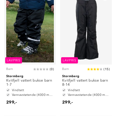
LAVPRIS
LAVPRIS
Barn
Barn
(
0
)
(
15
)
Stormberg
Stormberg
Kvitfjell vattert bukse barn
Kvitfjell vattert bukse barn
1-7
8-14
Vindtett
Vindtett
Vannavstøtende (4000 mm vannsøyle)
Vannavstøtende (4000 mm vannsøyle)
299,-
299,-