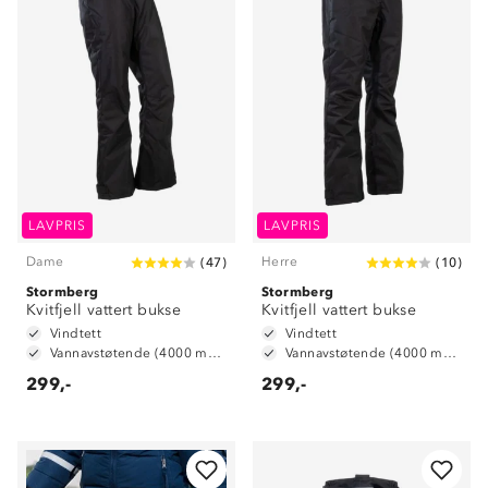
LAVPRIS
LAVPRIS
Dame
Herre
(
47
)
(
10
)
Stormberg
Stormberg
Kvitfjell vattert bukse
Kvitfjell vattert bukse
Vindtett
Vindtett
Vannavstøtende (4000 mm vannsøyle)
Vannavstøtende (4000 mm vannsøyle)
299,-
299,-