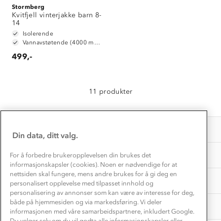
Kundeservice
Stormberg
Etisk handel
Alt du trenger til Norgesferien
Kvitfjell vinterjakke barn 8-
Kontakt oss
14
Dyreetikk
Dette trenger du til barnehagen
Isolerende
Konkurransevinnere
Vannavstøtende (4000 mm vannsøyle)
1% til samfunnet
Gravidklær
499,-
Kundeklubb
Inkludering
Hvordan velge riktig turtøy?
Norgesferie 🇳🇴
Våre butikker
Materialer
11 produkter
Vask og vedlikehold
Få turinspirasjon og tips her⛰
Bedrift, barnehage og SFO
Personvern
EL-retur
Overnatte utendørs⛺
Presse
Samarbeide med oss?
INFORMASJON
Store størrelser
Din data, ditt valg.
Storms turtips🐿️
Jobbe hos oss?
Turmat oppskrifter
OM OSS
For å forbedre brukeropplevelsen din brukes det
Leirskole 🥾
informasjonskapsler (cookies). Noen er nødvendige for at
Beredskap
nettsiden skal fungere, mens andre brukes for å gi deg en
Barnehageansatt
TIPS OG RÅD
personalisert opplevelse med tilpasset innhold og
personalisering av annonser som kan være av interesse for deg,
Tips til hyttetur
både på hjemmesiden og via markedsføring. Vi deler
AKTIVITETER
informasjonen med våre samarbeidspartnere, inkludert Google.
Du velger selv om du vil godta alle informasjonskapsler eller