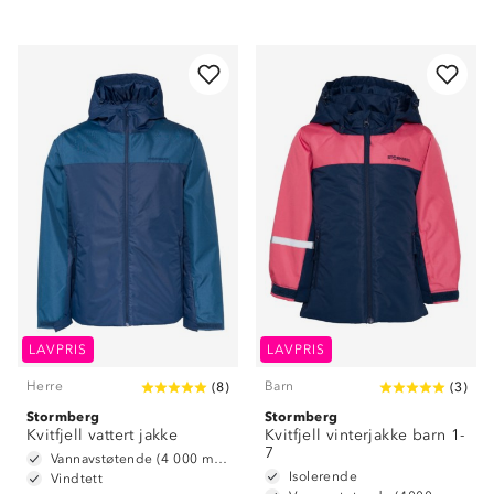
LAVPRIS
LAVPRIS
Herre
Barn
(
8
)
(
3
)
Stormberg
Stormberg
Kvitfjell vattert jakke
Kvitfjell vinterjakke barn 1-
7
Vannavstøtende (4 000 mm vannsøyle)
Isolerende
Vindtett