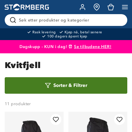
Søk etter produkter og kategorier
Rask levering
Kjøp nå, betal senere
100 dagers åpent kjøp
Dagskupp - KUN i dag! ⏰
Se tilbudene HER!
Produktet er lagt i handlekurven
Til kassen
Kvitfjell
Sorter
Sorter
&
Filtrer
etter
11
produkter