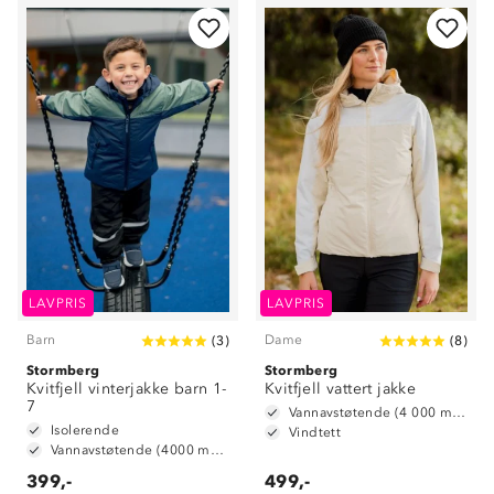
LAVPRIS
LAVPRIS
Barn
Dame
(
3
)
(
8
)
Stormberg
Stormberg
Kvitfjell vinterjakke barn 1-
Kvitfjell vattert jakke
7
Vannavstøtende (4 000 mm vannsøyle)
Isolerende
Vindtett
Vannavstøtende (4000 mm vannsøyle)
399,-
499,-