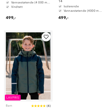
14
Vannavstøtende (4 000 mm vannsøyle)
Isolerende
Vindtett
Vannavstøtende (4000 mm vannsøyle)
499,-
499,-
Om Stormberg
Verdigrunnlag
LAVPRIS
Klima og miljø
Trelagsprinsippet barn
Barn
(
4
)