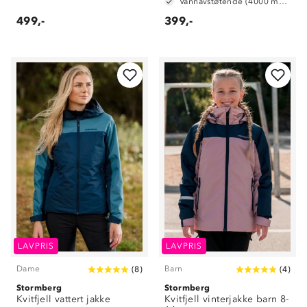
Vannavstøtende (4000 mm vannsøyle)
499,-
399,-
LAVPRIS
LAVPRIS
Dame
Barn
(
8
)
(
4
)
Stormberg
Stormberg
Kvitfjell vattert jakke
Kvitfjell vinterjakke barn 8-