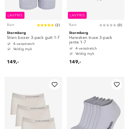
LAVPRIS
LAVPRIS
Barn
Barn
(
2
)
(
0
)
Stormberg
Stormberg
Stien boxer 3-pack gutt 1-7
Harestien truse 3-pack
jente 1-7
4-veisstretch
4-veisstretch
Veldig myk
Veldig myk
149,-
149,-