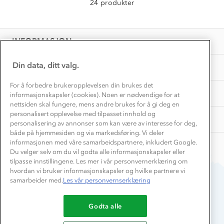
24 produkter
Vask og vedlikehold
Få turinspirasjon og tips her⛰
Bedrift, barnehage og SFO
Personvern
EL-retur
Overnatte utendørs⛺
Presse
Samarbeide med oss?
INFORMASJON
Store størrelser
Storms turtips🐿️
Jobbe hos oss?
Turmat oppskrifter
Din data, ditt valg.
OM OSS
Leirskole 🥾
Beredskap
For å forbedre brukeropplevelsen din brukes det
Barnehageansatt
TIPS OG RÅD
informasjonskapsler (cookies). Noen er nødvendige for at
nettsiden skal fungere, mens andre brukes for å gi deg en
Tips til hyttetur
personalisert opplevelse med tilpasset innhold og
AKTIVITETER
personalisering av annonser som kan være av interesse for deg,
både på hjemmesiden og via markedsføring. Vi deler
informasjonen med våre samarbeidspartnere, inkludert Google.
Du velger selv om du vil godta alle informasjonskapsler eller
tilpasse innstillingene. Les mer i vår personvernerklæring om
hvordan vi bruker informasjonskapsler og hvilke partnere vi
samarbeider med.
Les vår personvernserklæring
Du betaler enkelt med
Godta alle