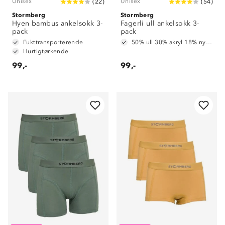
Unisex
Unisex
(
22
)
(
54
)
Stormberg
Stormberg
Hyen bambus ankelsokk 3-
Fagerli ull ankelsokk 3-
pack
pack
Fukttransporterende
50% ull 30% akryl 18% nylon 2% spandex
Hurtigtørkende
99,-
99,-