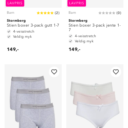
LAVPRIS
LAVPRIS
Barn
Barn
(
2
)
(
0
)
Stormberg
Stormberg
Stien boxer 3-pack gutt 1-7
Stien boxer 3-pack jente 1-
7
4-veisstretch
4-veisstretch
Veldig myk
Veldig myk
149,-
149,-