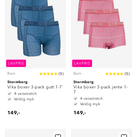
LAVPRIS
LAVPRIS
Barn
Barn
(
5
)
(
5
)
Stormberg
Stormberg
Vika boxer 3-pack gutt 1-7
Vika boxer 3-pack jente 1-
7
4-veisstretch
4-veisstretch
Veldig myk
Veldig myk
149,-
149,-