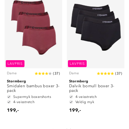
Om Stormberg
Verdigrunnlag
LAVPRIS
LAVPRIS
Klima og miljø
Trelagsprinsippet barn
Dame
Dame
(
37
)
(
37
)
Kundeservice
Stormberg
Etisk handel
Stormberg
Alt du trenger til Norgesferien
Smidalen bambus boxer 3-
Dalvik bomull boxer 3-
Kontakt oss
pack
pack
Dyreetikk
Dette trenger du til barnehagen
Supermyk boxershorts
4-veisstretch
Konkurransevinnere
4-veisstretch
Veldig myk
1% til samfunnet
Gravidklær
199,-
199,-
Kundeklubb
Inkludering
Hvordan velge riktig turtøy?
Norgesferie 🇳🇴
Våre butikker
Materialer