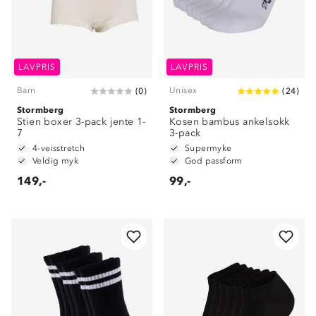
LAVPRIS
LAVPRIS
Barn
Unisex
(
0
)
(
24
)
Stormberg
Stormberg
Stien boxer 3-pack jente 1-
Kosen bambus ankelsokk
7
3-pack
4-veisstretch
Supermyke
Veldig myk
God passform
149,-
99,-