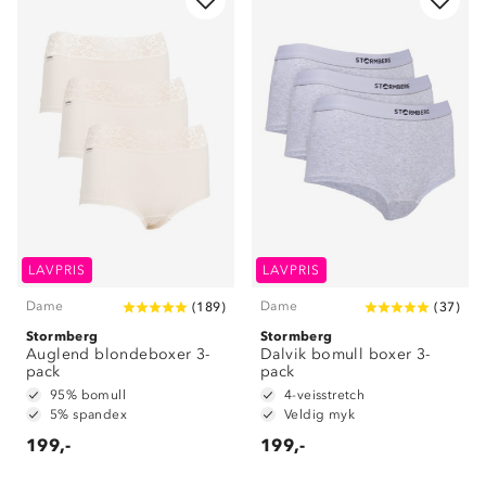
LAVPRIS
LAVPRIS
Dame
Dame
(
189
)
(
37
)
Stormberg
Stormberg
Auglend blondeboxer 3-
Dalvik bomull boxer 3-
pack
pack
95% bomull
4-veisstretch
5% spandex
Veldig myk
199,-
199,-