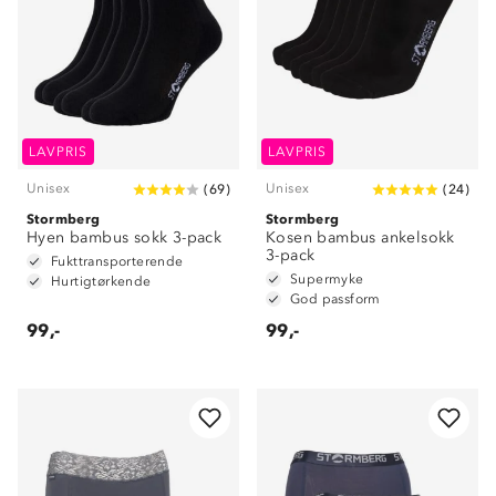
LAVPRIS
LAVPRIS
Unisex
Unisex
(
69
)
(
24
)
Stormberg
Stormberg
Hyen bambus sokk 3-pack
Kosen bambus ankelsokk
3-pack
Fukttransporterende
Supermyke
Hurtigtørkende
God passform
99,-
99,-