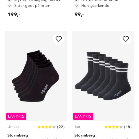
Myk og behagelig ullsokk
Fukttransporterende
Sitter godt på foten
Hurtigtørkende
199,-
99,-
LAVPRIS
LAVPRIS
Unisex
Barn
(
22
)
(
18
)
Stormberg
Stormberg