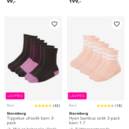
99,-
199,-
LAVPRIS
LAVPRIS
Barn
Barn
(
43
)
(
18
)
Stormberg
Stormberg
Tippetue ullsokk barn 3-
Hyen bambus sokk 3-pack
pack
barn 1-7