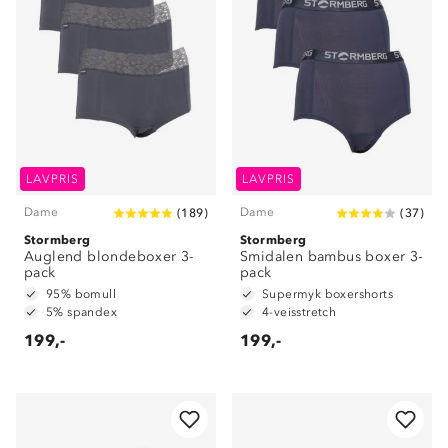
LAVPRIS
LAVPRIS
Dame
Dame
(
189
)
(
37
)
Stormberg
Stormberg
Auglend blondeboxer 3-
Smidalen bambus boxer 3-
pack
pack
95% bomull
Supermyk boxershorts
5% spandex
4-veisstretch
199,-
199,-