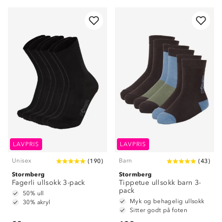
LAVPRIS
LAVPRIS
Unisex
Barn
(
190
)
(
43
)
Stormberg
Stormberg
Fagerli ullsokk 3-pack
Tippetue ullsokk barn 3-
pack
50% ull
Myk og behagelig ullsokk
30% akryl
Sitter godt på foten