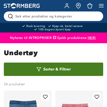
Søk etter produkter og kategorier
Rask levering
Kjøp nå, betal senere
100 dagers åpent kjøp
Nyheter til INTROPRISER 💥 Sjekk produktene
HER!
Produktet er lagt i handlekurven
Til kassen
Undertøy
Sorter
Sorter
&
Filtrer
etter
24
produkter