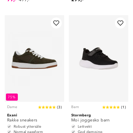
75%
Dame
Barn
(
3
)
(
1
)
Exani
Stormberg
Rakke sneakers
Moi joggesko barn
Robust yttersåle
Lettvekt
Normal passform
God demping