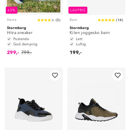
63%
LAVPRIS
Herre
Barn
(
5
)
(
14
)
Stormberg
Stormberg
Hitra sneaker
Kilen joggesko barn
Pustende
Lett
God demping
Luftig
299,-
799,-
199,-