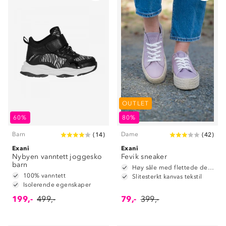
OUTLET
60%
80%
Barn
Dame
(
14
)
(
42
)
Exani
Exani
Nybyen vanntett joggesko
Fevik sneaker
barn
Høy såle med flettede detaljer
100% vanntett
Slitesterkt kanvas tekstil
Isolerende egenskaper
199,-
499,-
79,-
399,-