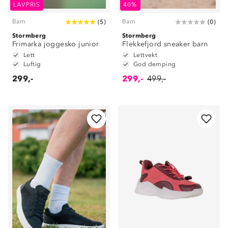
LAVPRIS
40%
Barn
Barn
(
5
)
(
0
)
Stormberg
Stormberg
Frimarka joggesko junior
Flekkefjord sneaker barn
Lett
Lettvekt
Luftig
God demping
299,-
299,-
499,-