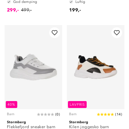
God demping
Luftig
299,-
499,-
199,-
40%
LAVPRIS
Barn
Barn
(
0
)
(
14
)
Stormberg
Stormberg
Flekkefjord sneaker barn
Kilen joggesko barn