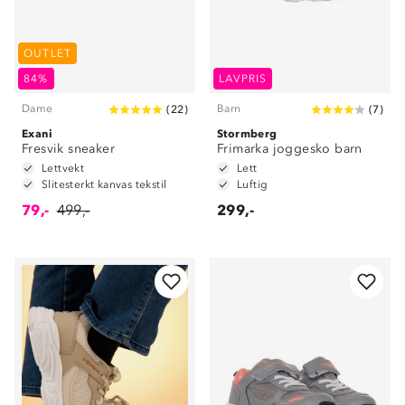
OUTLET
84%
LAVPRIS
Dame
Barn
(
22
)
(
7
)
Exani
Stormberg
Fresvik sneaker
Frimarka joggesko barn
Lettvekt
Lett
Slitesterkt kanvas tekstil
Luftig
79,-
499,-
299,-