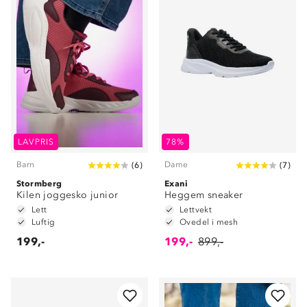
LAVPRIS
78%
Barn
Dame
(
6
)
(
7
)
Stormberg
Exani
Kilen joggesko junior
Heggem sneaker
Lett
Lettvekt
Luftig
Ovedel i mesh
199,-
199,-
899,-