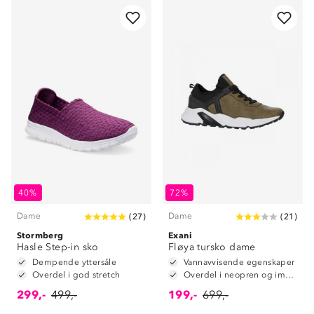
40%
72%
Dame
Dame
(
27
)
(
21
)
Stormberg
Exani
Hasle Step-in sko
Fløya tursko dame
Dempende yttersåle
Vannavvisende egenskaper
Overdel i god stretch
Overdel i neopren og immitert skinn
299,-
499,-
199,-
699,-