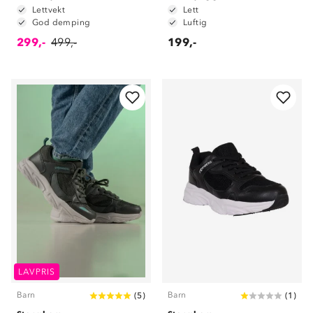
Lettvekt
Lett
God demping
Luftig
299,-
499,-
199,-
LAVPRIS
Barn
Barn
(
5
)
(
1
)