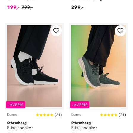
199,-
799,-
299,-
LAVPRIS
LAVPRIS
Dame
Dame
(
21
)
(
21
)
Stormberg
Stormberg
Flisa sneaker
Flisa sneaker