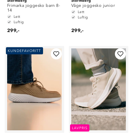
Stormberg
Stormberg
Frimarka joggesko barn 8-
Våge joggesko junior
14
Lett
Lett
Luftig
Luftig
299,-
299,-
KUNDEFAVORITT
LAVPRIS