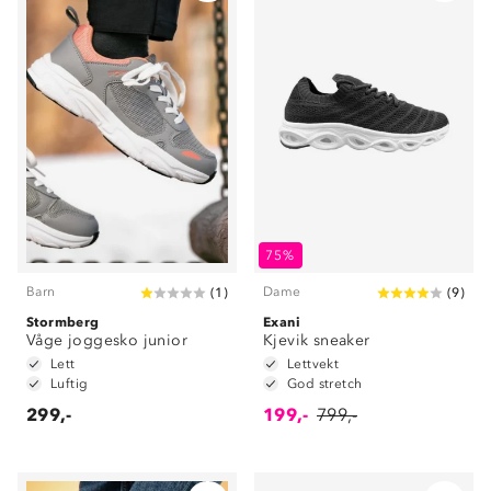
75%
Barn
Dame
(
1
)
(
9
)
Stormberg
Exani
Våge joggesko junior
Kjevik sneaker
Lett
Lettvekt
Luftig
God stretch
299,-
199,-
799,-