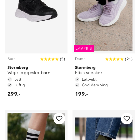
LAVPRIS
Barn
Dame
(
5
)
(
21
)
Stormberg
Stormberg
Våge joggesko barn
Flisa sneaker
Lett
Lettvekt
Luftig
God demping
299,-
199,-