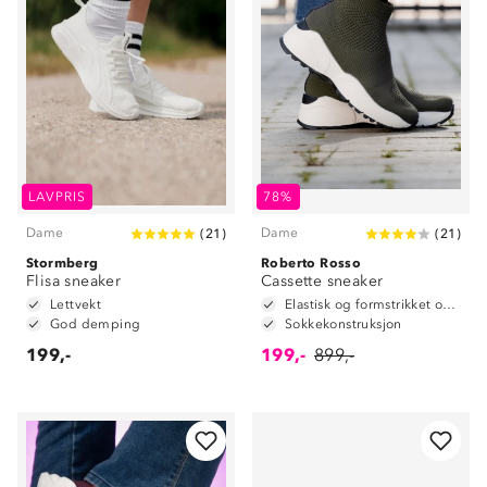
LAVPRIS
78%
Dame
Dame
(
21
)
(
21
)
Stormberg
Roberto Rosso
Flisa sneaker
Cassette sneaker
Lettvekt
Elastisk og formstrikket overdel
God demping
Sokkekonstruksjon
199,-
199,-
899,-