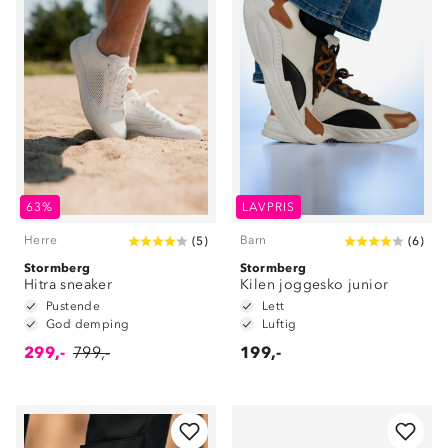
63%
LAVPRIS
Herre
Barn
(
5
)
(
6
)
Stormberg
Stormberg
Hitra sneaker
Kilen joggesko junior
Pustende
Lett
God demping
Luftig
299,-
799,-
199,-