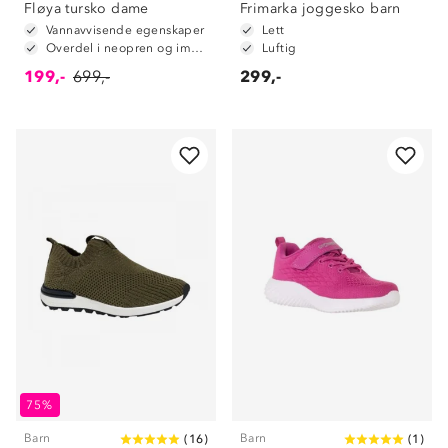
Fløya tursko dame
Frimarka joggesko barn
Vannavvisende egenskaper
Lett
Overdel i neopren og immitert skinn
Luftig
199,-
699,-
299,-
Om Stormberg
75%
Verdigrunnlag
Barn
Barn
(
16
)
(
1
)