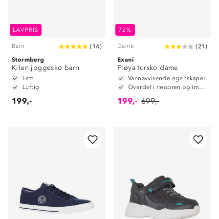
LAVPRIS
72%
Barn
Dame
(
14
)
(
21
)
Stormberg
Exani
Kilen joggesko barn
Fløya tursko dame
Lett
Vannavvisende egenskaper
Luftig
Overdel i neopren og immitert skinn
199,-
199,-
699,-