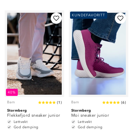
KUNDEFAVORITT
40%
Barn
Barn
(
1
)
(
6
)
Stormberg
Stormberg
Flekkefjord sneaker junior
Moi sneaker junior
Lettvekt
Lettvekt
God demping
God demping