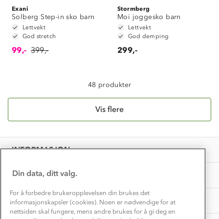
Exani
Klima og miljø
Stormberg
Trelagsprinsippet barn
Solberg Step-in sko barn
Moi joggesko barn
Kundeservice
Lettvekt
Lettvekt
Etisk handel
Alt du trenger til Norgesferien
God stretch
God demping
Kontakt oss
Dyreetikk
99,-
399,-
299,-
Dette trenger du til barnehagen
Konkurransevinnere
1% til samfunnet
Gravidklær
Kundeklubb
48 produkter
Inkludering
Hvordan velge riktig turtøy?
Norgesferie 🇳🇴
Våre butikker
Materialer
Vis flere
Vask og vedlikehold
Få turinspirasjon og tips her⛰
Bedrift, barnehage og SFO
Personvern
EL-retur
Overnatte utendørs⛺
Presse
Samarbeide med oss?
INFORMASJON
Store størrelser
Storms turtips🐿️
Jobbe hos oss?
Turmat oppskrifter
Din data, ditt valg.
OM OSS
Leirskole 🥾
Beredskap
For å forbedre brukeropplevelsen din brukes det
Barnehageansatt
TIPS OG RÅD
informasjonskapsler (cookies). Noen er nødvendige for at
nettsiden skal fungere, mens andre brukes for å gi deg en
Tips til hyttetur