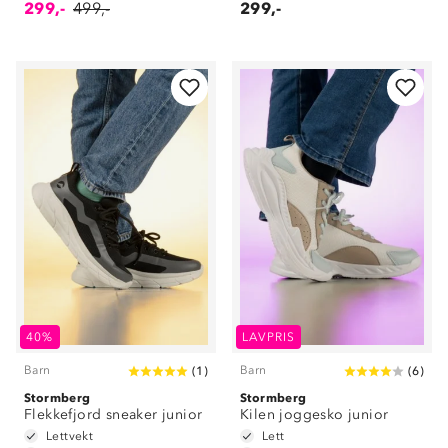
299,-
499,-
299,-
40%
LAVPRIS
Barn
Barn
(
1
)
(
6
)
Stormberg
Stormberg
Flekkefjord sneaker junior
Kilen joggesko junior
Lettvekt
Lett