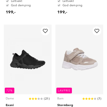
Lettvekt
Lettvekt
God demping
God demping
199,-
199,-
72%
LAVPRIS
Dame
Barn
(
21
)
(
7
)
Exani
Stormberg