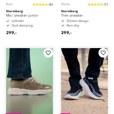
Barn
Dame
(
6
)
(
1
)
Stormberg
Stormberg
Moi sneaker junior
Tren sneaker
Lettvekt
Stilrent design
God demping
Non-slip
299,-
299,-