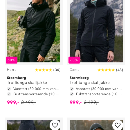
60%
60%
Herre
Dame
(
34
)
(
48
)
Stormberg
Stormberg
Trolltunga skalljakke
Trolltunga skalljakke
Vanntett (30 000 mm vannsøyle)
Vanntett (30 000 mm vannsøyle)
Fukttransporterende (10 000 g/m2/24t)
Fukttransporterende (10 000 g/m2/24t)
999,-
2 499,-
999,-
2 499,-