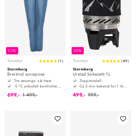
53%
50%
Turutstyr
Turutstyr
(
1
)
(
49
)
Stormberg
Stormberg
Breitind sovepose
Urstad kokesett 1L
Tre-sesongs: vår-høst
Toppmodell
-5 °C anbefalt komforttemperatur
Ca 3 min koketid for 1 liter vann
699,-
1 499,-
499,-
999,-