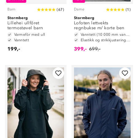
Barn
Dame
(
67
)
(
1
)
Stormberg
Stormberg
Lillehei ullfôret
Lofoten lettvekts
termostøvel barn
regnbukse m/ korte ben
Varmefòr med ull
Vanntett (10 000 mm vannsøyle)
Vanntett
Elastikk og strikkjustering i livet
199,-
399,-
699,-