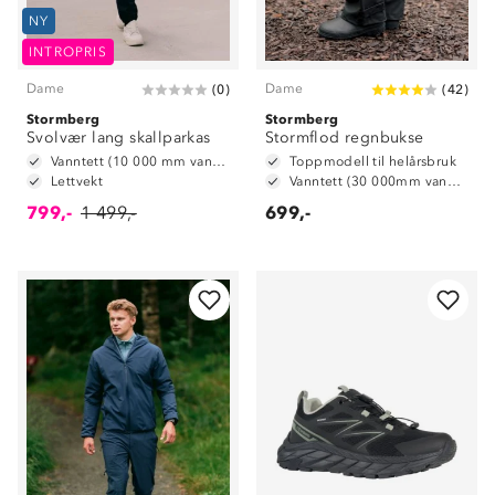
NY
INTROPRIS
Dame
Dame
(
0
)
(
42
)
Stormberg
Stormberg
Svolvær lang skallparkas
Stormflod regnbukse
Vanntett (10 000 mm vannsøyle)
Toppmodell til helårsbruk
Lettvekt
Vanntett (30 000mm vannsøyle)
799,-
1 499,-
699,-