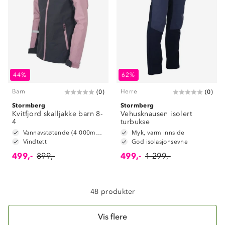
Om Stormberg
44%
62%
Barn
Herre
(
0
)
(
0
)
Verdigrunnlag
Stormberg
Stormberg
Kvitfjord skalljakke barn 8-
Klima og miljø
Vehusknausen isolert
Trelagsprinsippet barn
4
turbukse
Kundeservice
Vannavstøtende (4 000mm vannsøyle)
Myk, varm innside
Etisk handel
Alt du trenger til Norgesferien
Vindtett
God isolasjonsevne
Kontakt oss
Dyreetikk
499,-
899,-
499,-
1 299,-
Dette trenger du til barnehagen
Konkurransevinnere
1% til samfunnet
Gravidklær
Kundeklubb
48 produkter
Inkludering
Hvordan velge riktig turtøy?
Norgesferie 🇳🇴
Våre butikker
Materialer
Vis flere
Vask og vedlikehold