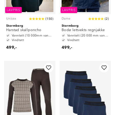
LAVPRIS
LAVPRIS
Unisex
Dame
(
150
)
(
2
)
Stormberg
Stormberg
Harstad skallponcho
Bodø lettvekts regnjakke
Vanntett (10 000mm vannsøyle)
Vanntett (20 000 mm vannsøyle)
Vindtett
Vindtett
499,-
499,-