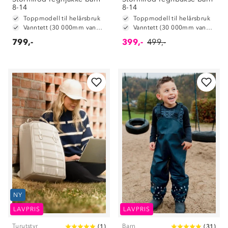
8-14
8-14
Toppmodell til helårsbruk
Toppmodell til helårsbruk
Vanntett (30 000mm vannsøyle)
Vanntett (30 000mm vannsøyle)
799,-
399,-
499,-
NY
LAVPRIS
LAVPRIS
Turutstyr
Barn
(
1
)
(
31
)