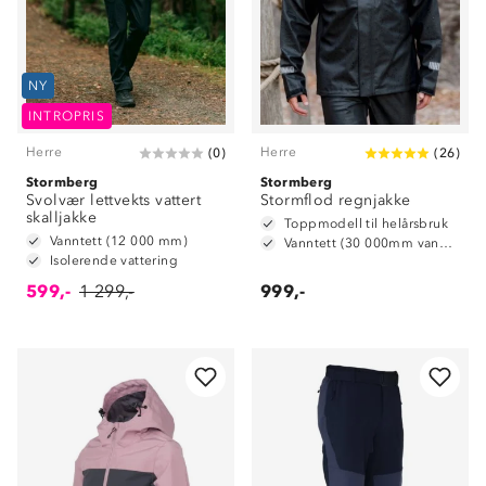
NY
INTROPRIS
Herre
Herre
(
0
)
(
26
)
Stormberg
Stormberg
Svolvær lettvekts vattert
Stormflod regnjakke
skalljakke
Toppmodell til helårsbruk
Vanntett (12 000 mm)
Vanntett (30 000mm vannsøyle)
Isolerende vattering
599,-
1 299,-
999,-