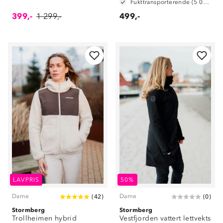
Fukttransporterende (5 000 g/m2/24t)
399,-
1 299,-
499,-
LAVPRIS
50%
Dame
Dame
(
42
)
(
0
)
Stormberg
Stormberg
Trollheimen hybrid
Vestfjorden vattert lettvekts