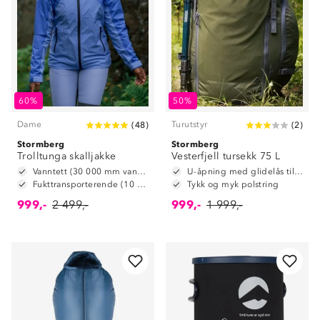
60%
50%
Dame
Turutstyr
(
48
)
(
2
)
Stormberg
Stormberg
Trolltunga skalljakke
Vesterfjell tursekk 75 L
Vanntett (30 000 mm vannsøyle)
U-åpning med glidelås til hovedrom
Fukttransporterende (10 000 g/m2/24t)
Tykk og myk polstring
999,-
2 499,-
999,-
1 999,-