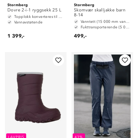
Stormberg
Stormberg
Dovre 2-i-1 ryggsekk 25 L
Skomvær skalljakke barn
8-14
Topplokk konverteres til hoftebelte
Vanntett (15 000 mm vannsøyle)
Vannavstøtende
Fukttransporterende (5 000 g/ m2/ 24t)
1 399,-
499,-
LAVPRIS
43%