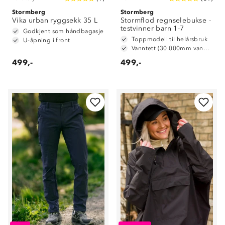
Stormberg
Stormberg
Vika urban ryggsekk 35 L
Stormflod regnselebukse -
testvinner barn 1-7
Godkjent som håndbagasje
Toppmodell til helårsbruk
U-åpning i front
Vanntett (30 000mm vannsøyle)
499,-
499,-