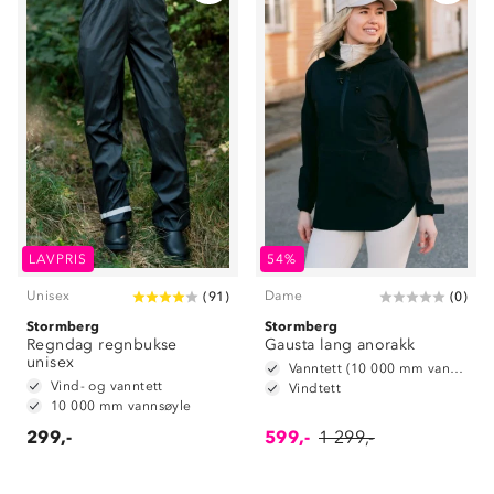
LAVPRIS
54%
Unisex
Dame
(
91
)
(
0
)
Stormberg
Stormberg
Regndag regnbukse
Gausta lang anorakk
unisex
Vanntett (10 000 mm vannsøyle)
Vind- og vanntett
Vindtett
10 000 mm vannsøyle
299,-
599,-
1 299,-