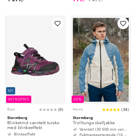
NY
INTROPRIS
60%
Barn
Herre
(
0
)
(
34
)
Stormberg
Stormberg
Blinketind vanntett tursko
Trolltunga skalljakke
med blinkeeffekt
Vanntett (30 000 mm vannsøyle)
Blinkeeffekt
Fukttransporterende (10 000 g/m2/24t)