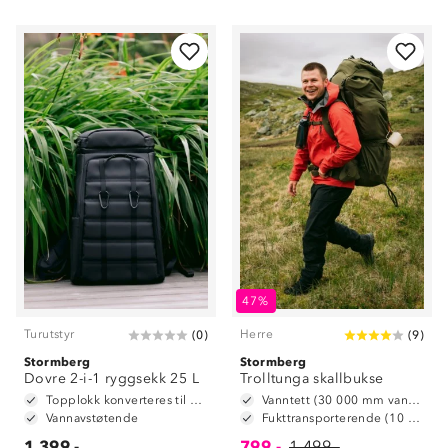
47%
Turutstyr
Herre
(
0
)
(
9
)
Stormberg
Stormberg
Dovre 2-i-1 ryggsekk 25 L
Trolltunga skallbukse
Topplokk konverteres til hoftebelte
Vanntett (30 000 mm vannsøyle)
Vannavstøtende
Fukttransporterende (10 000 g/m2/24t)
1 399,-
799,-
1 499,-