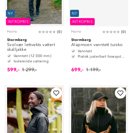
NY
NY
INTROPRIS
INTROPRIS
Herre
Herre
(
0
)
(
0
)
Stormberg
Stormberg
Svolvær lettvekts vattert
Alapmoen vanntett tursko
skalljakke
Vanntett
Vanntett (12 000 mm)
Pratisk justerbart lissesystem
Isolerende vattering
599,-
1 299,-
699,-
1 199,-