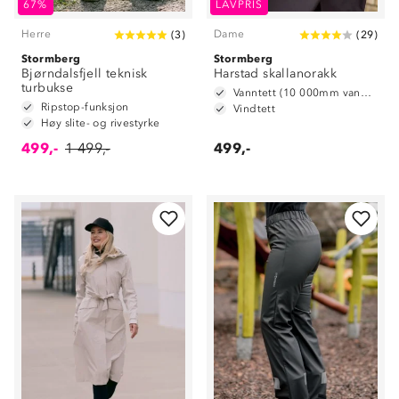
67%
LAVPRIS
Herre
Dame
(
3
)
(
29
)
Stormberg
Stormberg
Bjørndalsfjell teknisk
Harstad skallanorakk
turbukse
Vanntett (10 000mm vannsøyle)
Ripstop-funksjon
Vindtett
Høy slite- og rivestyrke
499,-
1 499,-
499,-