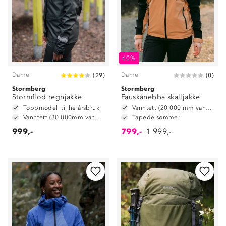
60%
Dame
Dame
(
29
)
(
0
)
Stormberg
Stormberg
Stormflod regnjakke
Fauskånebba skalljakke
Toppmodell til helårsbruk
Vanntett (20 000 mm vannsøyle)
Vanntett (30 000mm vannsøyle)
Tapede sømmer
999,-
799,-
1 999,-