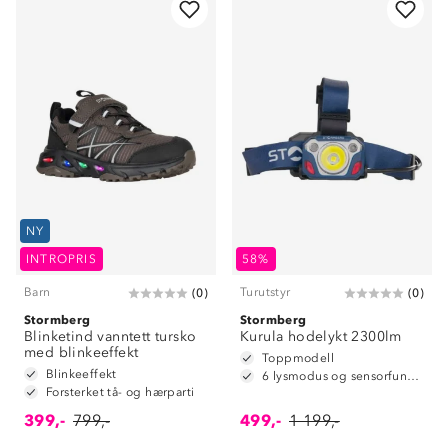
NY
INTROPRIS
58%
Barn
Turutstyr
(
0
)
(
0
)
Stormberg
Stormberg
Blinketind vanntett tursko
Kurula hodelykt 2300lm
med blinkeeffekt
Toppmodell
Blinkeeffekt
6 lysmodus og sensorfunksjon
Forsterket tå- og hærparti
399,-
799,-
499,-
1 199,-