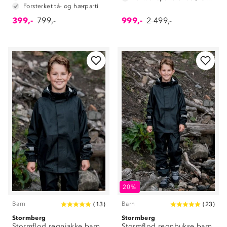
Forsterket tå- og hærparti
399,-
799,-
999,-
2 499,-
20%
Barn
Barn
(
13
)
(
23
)
Stormberg
Stormberg
Stormflod regnjakke barn
Stormflod regnbukse barn