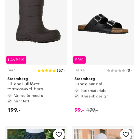
LAVPRIS
50%
Barn
Herre
(
67
)
(
0
)
Stormberg
Stormberg
Lillehei ullfôret
Lunde sandal
termostøvel barn
Korkmateriale
Varmefòr med ull
Klassisk design
Vanntett
199,-
99,-
199,-