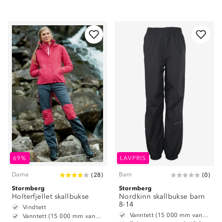
69%
LAVPRIS
Dame
Barn
(
28
)
(
0
)
Stormberg
Stormberg
Holterfjellet skallbukse
Nordkinn skallbukse barn
8-14
Vindtett
Vanntett (15 000 mm vannsøyle)
Vanntett (15 000 mm vannsøyle)