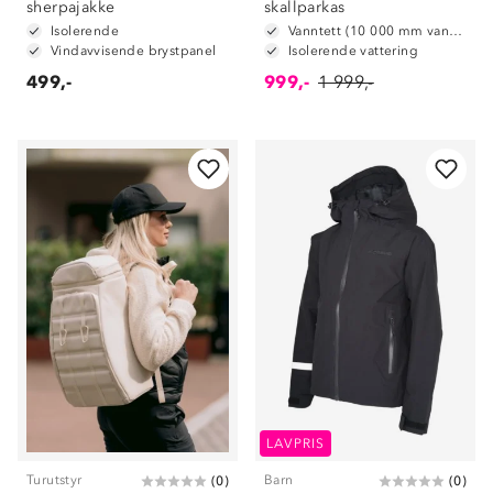
sherpajakke
skallparkas
Isolerende
Vanntett (10 000 mm vannsøyle)
Vindavvisende brystpanel
Isolerende vattering
499,-
999,-
1 999,-
LAVPRIS
Turutstyr
Barn
(
0
)
(
0
)