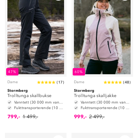
47%
60%
Dame
Dame
(
17
)
(
48
)
Stormberg
Stormberg
Trolltunga skallbukse
Trolltunga skalljakke
Vanntett (30 000 mm vannsøyle)
Vanntett (30 000 mm vannsøyle)
Fukttransporterende (10 000 g/m2/24t)
Fukttransporterende (10 000 g/m2/24t)
799,-
1 499,-
999,-
2 499,-