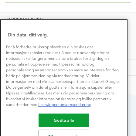
Få turinspirasjon og tips her⛰
Bedrift, barnehage og SFO
Personvern
EL-retur
Overnatte utendørs⛺
Presse
Samarbeide med oss?
INFORMASJON
Store størrelser
Storms turtips🐿️
Jobbe hos oss?
Turmat oppskrifter
Din data, ditt valg.
OM OSS
Leirskole 🥾
Beredskap
For å forbedre brukeropplevelsen din brukes det
Barnehageansatt
TIPS OG RÅD
informasjonskapsler (cookies). Noen er nødvendige for at
nettsiden skal fungere, mens andre brukes for å gi deg en
Tips til hyttetur
personalisert opplevelse med tilpasset innhold og
AKTIVITETER
personalisering av annonser som kan være av interesse for deg,
både på hjemmesiden og via markedsføring. Vi deler
informasjonen med våre samarbeidspartnere, inkludert Google.
Du velger selv om du vil godta alle informasjonskapsler eller
tilpasse innstillingene. Les mer i vår personvernerklæring om
hvordan vi bruker informasjonskapsler og hvilke partnere vi
samarbeider med.
Les vår personvernserklæring
Du betaler enkelt med
Godta alle