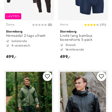
LAVPRIS
Dame
Herre
(
0
)
(
11
)
Stormberg
Stormberg
Hemsedal 2-lags ullsett
Linde lang bambus
boxershorts 5-pack
Isolerende
Stretch
4-veisstretch
Ventilerende
499,-
499,-