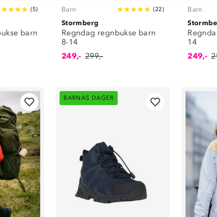
Ullklær
(
66
)
Barn
Barn
(
5
)
(
22
)
Undertøy
(
367
)
Stormberg
Stormbe
Utstyr
(
20
)
bukse barn
Regndag regnbukse barn
Regndag
Vinterdresser
(
27
)
8-14
14
Vintersko
(
115
)
249,-
299,-
249,-
2
BARNAS DAGER