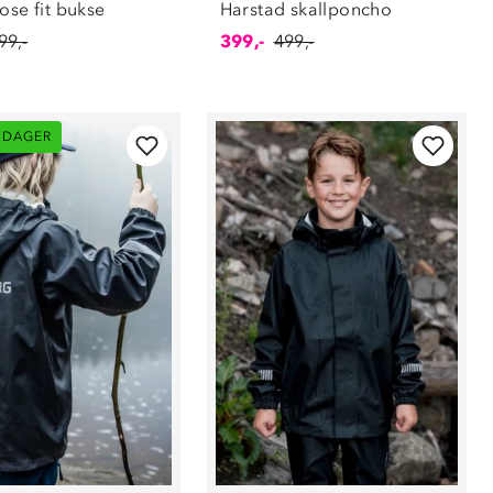
ose fit bukse
Harstad skallponcho
99,-
399,-
499,-
 DAGER