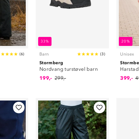
33%
20%
Barn
Unisex
(
6
)
(
3
)
Stormberg
Stormbe
Nordvang turstøvel barn
Harstad
199,-
299,-
399,-
4