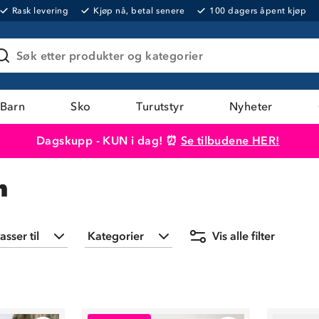
Rask levering
Kjøp nå, betal senere
100 dagers åpent kjøp
Søk etter produkter og kategorier
Barn
Sko
Turutstyr
Nyheter
Dagskupp - KUN i dag! ⏰
Se tilbudene HER!
Produktet er lagt i handlekurven
Til kassen
n
asser til
Kategorier
Vis alle filter
Barn
(
850
)
Barn
(
343
)
Dame
(
1198
)
Blinkesko og –
Herre
(
607
)
sandaler
(
14
)