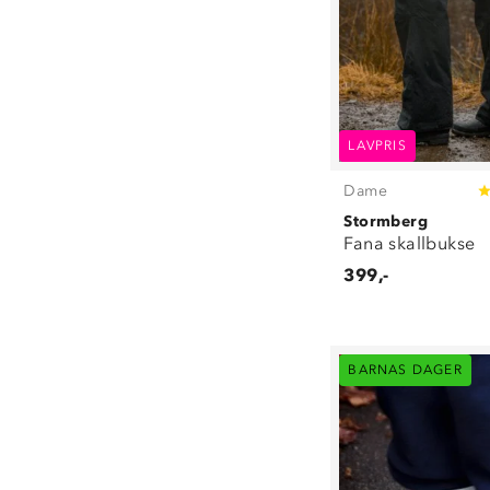
LAVPRIS
Dame
Stormberg
Fana skallbukse
399,-
BARNAS DAGER