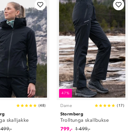
47%
Dame
(
48
)
(
17
)
rg
Stormberg
ga skalljakke
Trolltunga skallbukse
 499,-
799,-
1 499,-