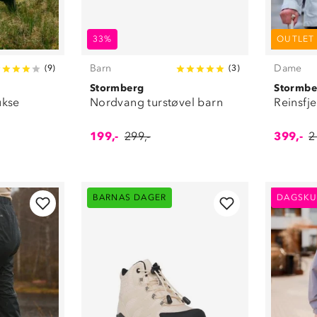
33%
OUTLET
Barn
Dame
(
9
)
(
3
)
Stormberg
Stormbe
ukse
Nordvang turstøvel barn
Reinsfje
199,-
299,-
399,-
2
BARNAS DAGER
DAGSKU