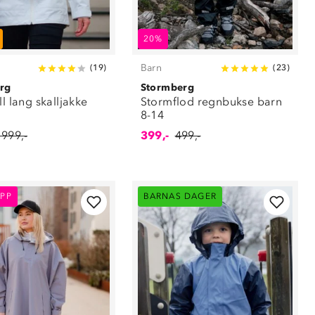
20%
Barn
(
19
)
(
23
)
rg
Stormberg
ll lang skalljakke
Stormflod regnbukse barn
8-14
 999,-
399,-
499,-
PP
BARNAS DAGER