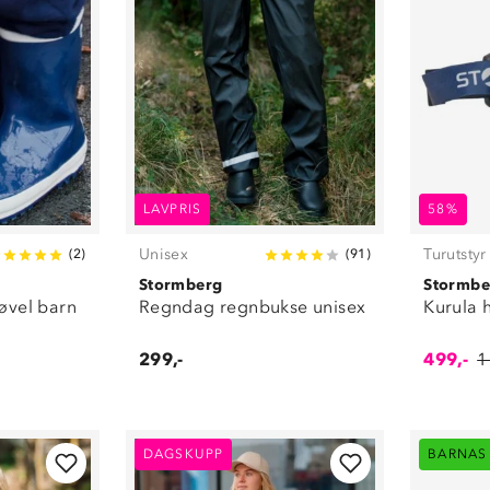
LAVPRIS
58%
Unisex
Turutstyr
(
2
)
(
91
)
Stormberg
Stormbe
øvel barn
Regndag regnbukse unisex
Kurula 
299,-
499,-
1
DAGSKUPP
BARNAS