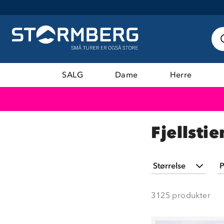
SALG
Dame
Herre
Fjellstie
Størrelse
P
XXS
(
12
)
3125
produkter
XS
(
812
)
XS/S
(
11
)