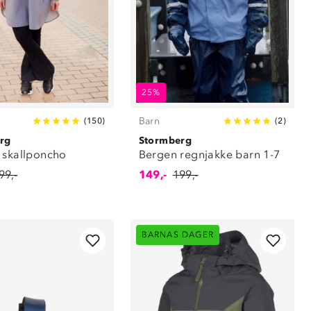
25%
Barn
(
150
)
(
2
)
rg
Stormberg
 skallponcho
Bergen regnjakke barn 1-7
99,-
149,-
199,-
BARNAS DAGER