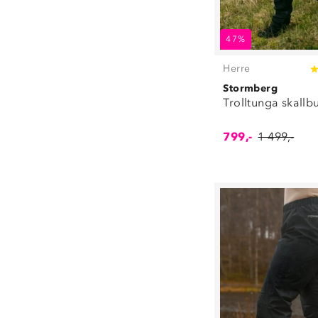
36/37
(
5
)
37/39
(
45
)
47%
40/41
(
3
)
40/42
(
50
)
Herre
43/45
(
35
)
Stormberg
46/48
(
35
)
Trolltunga skallb
86/92
(
3
)
98/104
(
2
)
799,-
1 499,-
110/122
(
1
)
128/140
(
6
)
152/164
(
6
)
100 ml
(
1
)
300 ml
(
2
)
350 ml
(
3
)