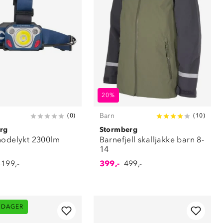
20%
Barn
(
0
)
(
10
)
rg
Stormberg
hodelykt 2300lm
Barnefjell skalljakke barn 8-
14
 199,-
399,-
499,-
 DAGER