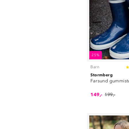
25%
Barn
Stormberg
Farsund gummist
149,-
199,-