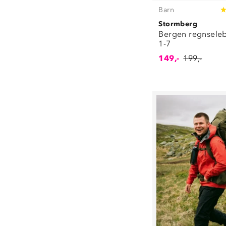
92
(
251
)
Barn
98
(
250
)
Stormberg
104
(
220
)
Bergen regnsele
110
(
222
)
1-7
116
(
233
)
149,-
199,-
122
(
187
)
128
(
172
)
140
(
159
)
152
(
148
)
164
(
169
)
1/2
(
1
)
3/4
(
1
)
5/7
(
1
)
19/22
(
16
)
23/26
(
8
)
27/30
(
8
)
31/33
(
1
)
31/34
(
10
)
34/36
(
33
)