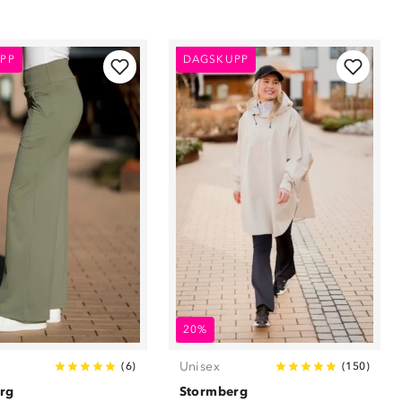
PP
DAGSKUPP
20%
Unisex
(
6
)
(
150
)
rg
Stormberg