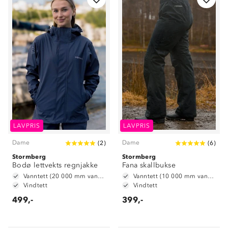
LAVPRIS
LAVPRIS
Dame
Dame
(
2
)
(
6
)
Stormberg
Stormberg
Bodø lettvekts regnjakke
Fana skallbukse
Vanntett (20 000 mm vannsøyle)
Vanntett (10 000 mm vannsøyle)
Vindtett
Vindtett
499,-
399,-