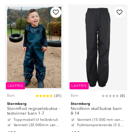
LAVPRIS
LAVPRIS
Barn
Barn
(
31
)
(
0
)
Stormberg
Stormberg
Stormflod regnselebukse -
Nordkinn skallbukse barn
testvinner barn 1-7
8-14
Toppmodell til helårsbruk
Vanntett (15 000 mm vannsøyle)
Vanntett (30 000mm vannsøyle)
Fukttransporterende (5 000 g/m2/24t)