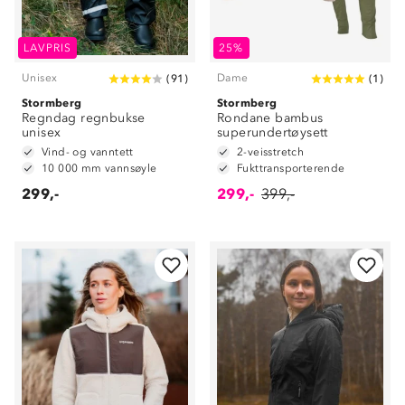
LAVPRIS
25%
Unisex
Dame
(
91
)
(
1
)
Stormberg
Stormberg
Regndag regnbukse
Rondane bambus
unisex
superundertøysett
Vind- og vanntett
2-veisstretch
10 000 mm vannsøyle
Fukttransporterende
299,-
299,-
399,-