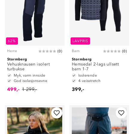
62%
LAVPRIS
Herre
Barn
(
0
)
(
0
)
Stormberg
Stormberg
Vehusknausen isolert
Hemsedal 2-lags ullsett
turbukse
barn 1-7
Myk, varm innside
Isolerende
God isolasjonsevne
4-veisstretch
499,-
1 299,-
399,-