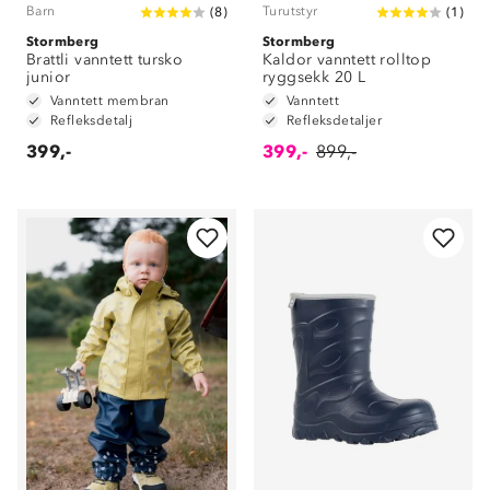
Barn
Turutstyr
(
8
)
(
1
)
Stormberg
Stormberg
Brattli vanntett tursko
Kaldor vanntett rolltop
junior
ryggsekk 20 L
Vanntett membran
Vanntett
Refleksdetalj
Refleksdetaljer
399,-
399,-
899,-