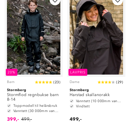
20%
LAVPRIS
Barn
Dame
(
23
)
(
29
)
Stormberg
Stormberg
Stormflod regnbukse barn
Harstad skallanorakk
8-14
Vanntett (10 000mm vannsøyle)
Toppmodell til helårsbruk
Vindtett
Vanntett (30 000mm vannsøyle)
399,-
499,-
499,-