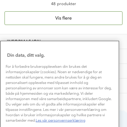
Kundeklubb
48 produkter
Inkludering
Hvordan velge riktig turtøy?
Norgesferie 🇳🇴
Våre butikker
Materialer
Vis flere
Vask og vedlikehold
Få turinspirasjon og tips her⛰
Bedrift, barnehage og SFO
Personvern
EL-retur
Overnatte utendørs⛺
Presse
Samarbeide med oss?
INFORMASJON
Store størrelser
Storms turtips🐿️
Jobbe hos oss?
Turmat oppskrifter
Din data, ditt valg.
OM OSS
Leirskole 🥾
Beredskap
For å forbedre brukeropplevelsen din brukes det
Barnehageansatt
TIPS OG RÅD
informasjonskapsler (cookies). Noen er nødvendige for at
nettsiden skal fungere, mens andre brukes for å gi deg en
Tips til hyttetur
personalisert opplevelse med tilpasset innhold og
AKTIVITETER
personalisering av annonser som kan være av interesse for deg,
både på hjemmesiden og via markedsføring. Vi deler
informasjonen med våre samarbeidspartnere, inkludert Google.
Du velger selv om du vil godta alle informasjonskapsler eller
tilpasse innstillingene. Les mer i vår personvernerklæring om
hvordan vi bruker informasjonskapsler og hvilke partnere vi
samarbeider med.
Les vår personvernserklæring