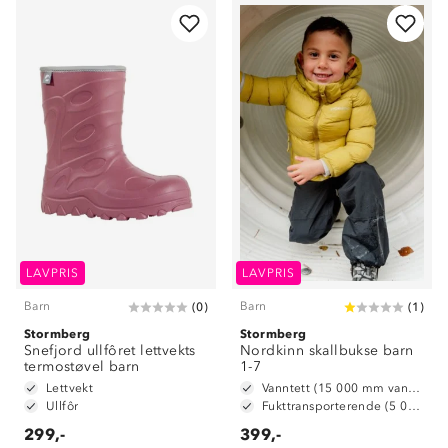
LAVPRIS
LAVPRIS
Barn
Barn
(
0
)
(
1
)
Stormberg
Stormberg
Snefjord ullfôret lettvekts
Nordkinn skallbukse barn
termostøvel barn
1-7
Lettvekt
Vanntett (15 000 mm vannsøyle)
Ullfôr
Fukttransporterende (5 000 g/m2/24t)
299,-
399,-