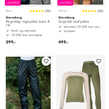
LAVPRIS
LAVPRIS
Barn
Dame
(
25
)
(
22
)
Stormberg
Stormberg
Regndag regnjakke barn 8-
Sogndal skalljakke
14
Vanntett (10 000 mm vannsøyle)
Vind- og vanntett
Vindtett
10 000 mm vannsøyle
299,-
499,-