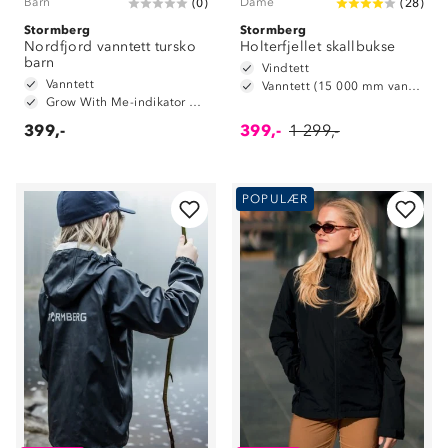
Barn
Dame
(
0
)
(
28
)
Stormberg
Stormberg
Nordfjord vanntett tursko
Holterfjellet skallbukse
barn
Vindtett
Vanntett
Vanntett (15 000 mm vannsøyle)
Grow With Me-indikator på innersåle
399,-
399,-
1 299,-
POPULÆR