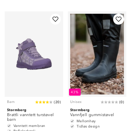
43%
Barn
Unisex
(
20
)
(
0
)
Stormberg
Stormberg
Brattli vanntett turstøvel
Vannfjell gummistøvel
barn
Mellomhøy
Vanntett membran
Tidløs design