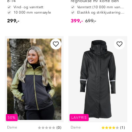
8-14
regnbukse m/ korte ben
Vind- og vanntett
Vanntett (10 000 mm vannsøyle)
10 000 mm vannsøyle
Elastikk og strikkjustering i livet
299,-
399,-
699,-
50%
LAVPRIS
Dame
Dame
(
0
)
(
1
)