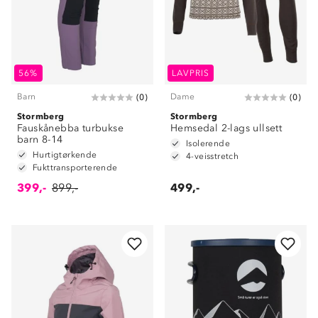
56%
LAVPRIS
Barn
Dame
(
0
)
(
0
)
Stormberg
Stormberg
Fauskånebba turbukse
Hemsedal 2-lags ullsett
barn 8-14
Isolerende
Hurtigtørkende
4-veisstretch
Fukttransporterende
399,-
899,-
499,-