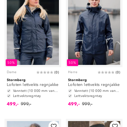
50%
50%
Dame
Herre
(
0
)
(
0
)
Stormberg
Stormberg
Lofoten lettvekts regnjakke
Lofoten lettvekts regnjakke
Vanntett (10 000 mm vannsøyle)
Vanntett (10 000 mm vannsøyle)
Lettvektsregntøy
Lettvektsregntøy
499,-
999,-
499,-
999,-