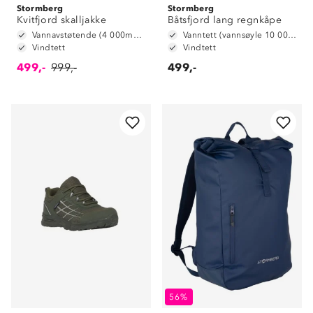
Stormberg
Stormberg
Kvitfjord skalljakke
Båtsfjord lang regnkåpe
Vannavstøtende (4 000mm vannsøyle)
Vanntett (vannsøyle 10 000 mm)
Vindtett
Vindtett
499,-
999,-
499,-
56%