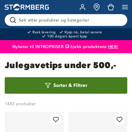
Søk etter produkter og kategorier
Rask levering
Kjøp nå, betal senere
100 dagers åpent kjøp
Nyheter til INTROPRISER 💥 Sjekk produktene
HER!
Produktet er lagt i handlekurven
Til kassen
Julegavetips under 500,-
Sorter
Sorter
&
Filtrer
etter
1483
produkter