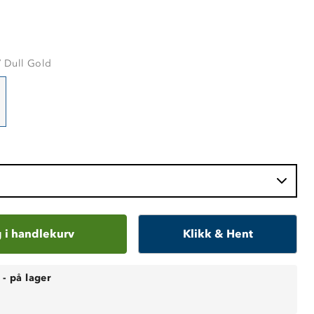
/ Dull Gold
 i handlekurv
Klikk & Hent
-
på lager