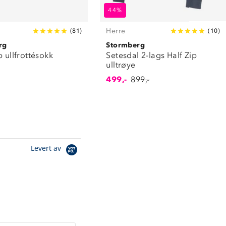
44%
Herre
(
81
)
(
10
)
rg
Stormberg
p ullfrottésokk
Setesdal 2-lags Half Zip
ulltrøye
499,-
899,-
Levert av