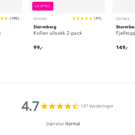
LAVPRIS
Unisex
Unisex
(
190
)
(
91
)
Stormberg
Stormbe
k
Kollen ullsokk 2-pack
Fjelltop
99,-
149,-
4.7
4.7
137 Vurderinger
star
rating
Størrelse
Normal