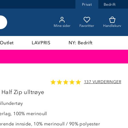
Privat
Bedrift
Mine sider
Favoritter
Handlekurv
Outlet
LAVPRIS
NY: Bedrift
137 VURDERINGER
Half Zip ulltrøye
ullundertøy
terlag, 100% merinoull
erende innside, 10% merinoull / 90% polyester