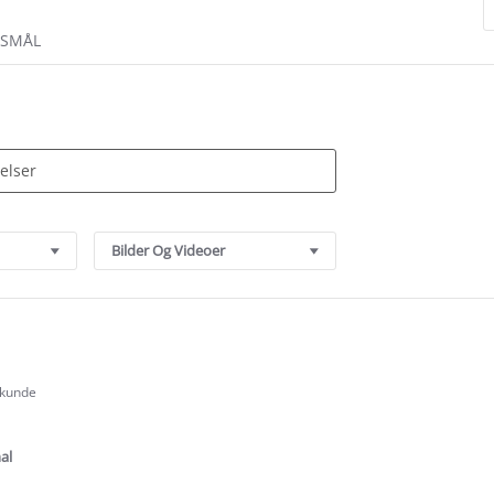
RSMÅL
Bilder Og Videoer
 kunde
.0
tar
ating
al