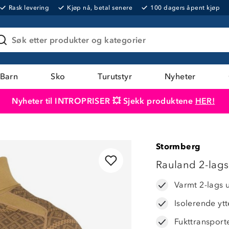
Rask levering
Kjøp nå, betal senere
100 dagers åpent kjøp
Søk etter produkter og kategorier
Barn
Sko
Turutstyr
Nyheter
Nyheter til INTROPRISER 💥 Sjekk produktene
HER!
Produktet er lagt i handlekurven
Til kassen
Stormberg
Rauland 2-lags 
Varmt 2-lags 
Isolerende yt
Fukttransport