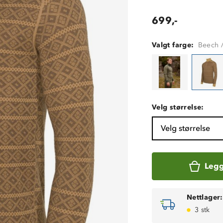
699,-
Valgt farge:
Beech 
Velg størrelse:
Velg størrelse
Legg
Nettlager:
3 stk