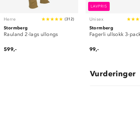
LAVPRIS
Herre
Unisex
(
312
)
Stormberg
Stormberg
Rauland 2-lags ullongs
Fagerli ullsokk 3-pac
599,-
99,-
Vurderinger
4.7
star
rating