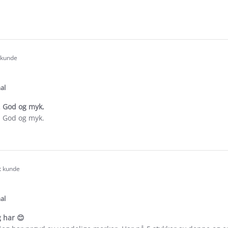
e
ew
e
t kunde
.0
tar
ating
al
. God og myk.
. God og myk.
e
ew
rt kunde
.0
tar
ating
al
g har 😊