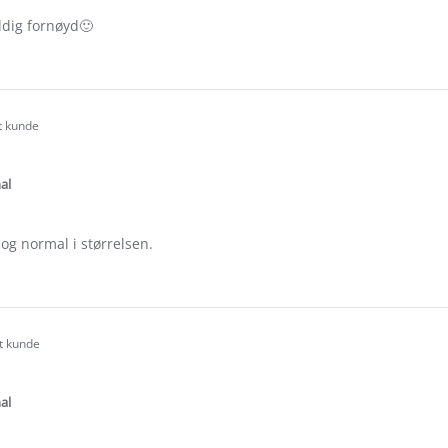
ldig fornøyd🙂
e
ew
rt kunde
.0
tar
ating
al
, og normal i størrelsen.
e
ew
rt kunde
.0
tar
ating
al