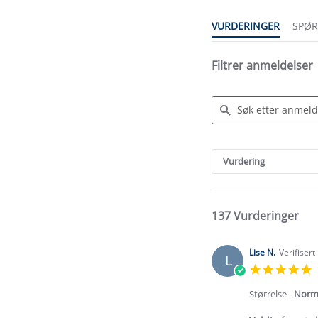
VURDERINGER
SPØ
Filtrer anmeldelser
Search
Reviews
Vurdering
137 Vurderinger
Lise N.
Verifisert
L
5
s
r
Størrelse
Norm