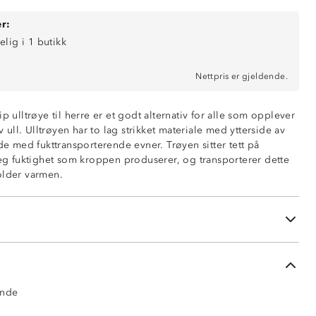
r:
elig i 1 butikk
Nettpris er gjeldende.
ip ulltrøye til herre er et godt alternativ for alle som opplever
undertøy
av ull. Ulltrøyen har to lag strikket materiale med ytterside av
rlag, 100% merinoull
ide med fukttransporterende evner. Trøyen sitter tett på
ende innside, 10% merinoull / 90% polyester
 seg fuktighet som kroppen produserer, og transporterer dette
older varmen.
øfri innside
ert
ter bruk kan forekomme
ende