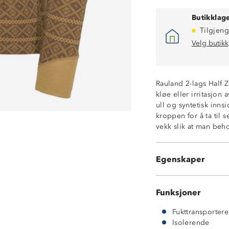
Butikklage
Tilgjeng
Velg butikk
Rauland 2-lags Half Z
Varmt 2-lags ull
kløe eller irritasjon 
Isolerende ytte
ull og syntetisk inns
Fukttransporter
kroppen for å ta til
Hurtigtørkende
vekk slik at man beh
MerinoPoly 2L™
Undertøy med kl
ØkoTex® sertifis
Egenskaper
Litt nupping et
Funksjoner
Fukttransporter
Isolerende