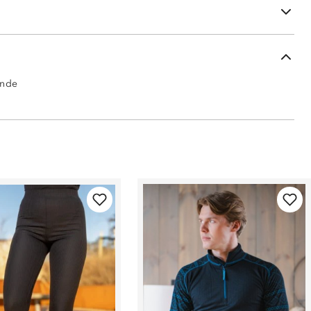
ed gylfen
ende