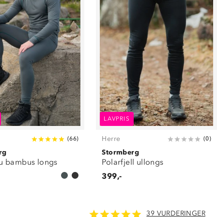
LAVPRIS
Herre
(
66
)
(
0
)
rg
Stormberg
u bambus longs
Polarfjell ullongs
399,-
39 VURDERINGER