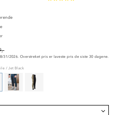
50%
s
erende
de
er
,-
 8/31/2026. Overstreket pris er laveste pris de siste 30 dagene.
le / Jet Black