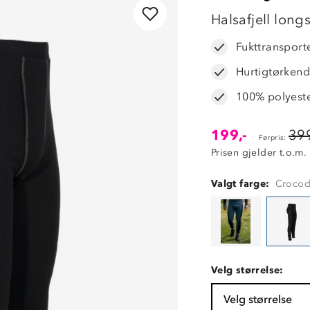
50%
Halsafjell long
Fukttransport
Hurtigtørken
100% polyest
199,-
399
Førpris:
Prisen gjelder t.o.m.
Valgt farge:
Crocodi
Velg størrelse:
Velg størrelse