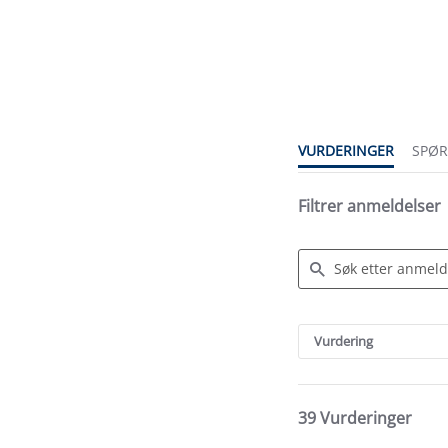
4.6
star
rating
VURDERINGER
SPØ
Filtrer anmeldelser
Search
Reviews
Vurdering
39 Vurderinger