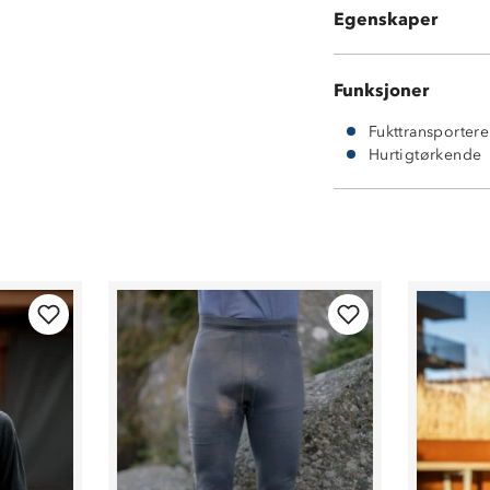
Egenskaper
Åpning i front v
Funksjoner
Fukttransporter
Hurtigtørkende