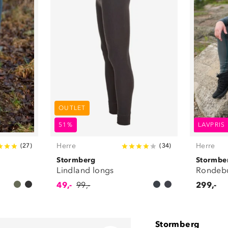
OUTLET
51%
LAVPRIS
Herre
Herre
(
27
)
(
34
)
Stormberg
Stormbe
Lindland longs
Rondeb
49,-
99,-
299,-
Stormberg