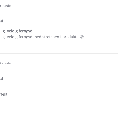
rt kunde
.0
tar
ating
al
lig. Veldig fornøyd
lig. Veldig fornøyd med stretchen i produktet🙂
e
ew
d
rt kunde
.0
tar
ating
al
rfekt
e
ew