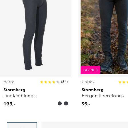
LAVPRIS
Herre
Unisex
(
34
)
Stormberg
Stormberg
Lindland longs
Bergen fleecelongs
199,-
99,-