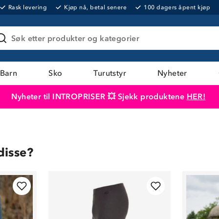
Rask levering
Kjøp nå, betal senere
100 dagers åpent kjøp
Søk etter produkter og kategorier
Barn
Sko
Turutstyr
Nyheter
Nyheter til INTROPRISER 💥 Sjekk produktene
HER!
Produktet er lagt i handlekurven
Til kassen
disse?