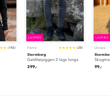
LAVPRIS
LAVPRIS
Herre
Unisex
(
142
)
(
20
)
Stormberg
Stormbe
Galdhøpiggen 2-lags longs
Skogmar
299,-
99,-