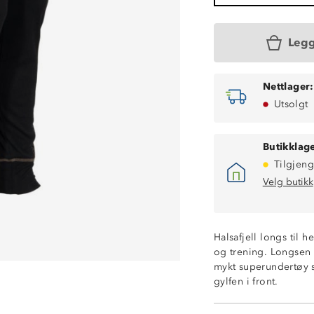
Legg
Nettlager:
Utsolgt
Butikklage
Tilgjeng
Velg butikk
Halsafjell longs til 
og trening. Longsen t
mykt superundertøy s
gylfen i front.
Fukttransporter
Hurtigtørkende
100% polyester