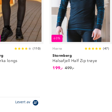
60%
Herre
(
110
)
(
47
)
rg
Stormberg
ka longs
Halsafjell Half Zip trøye
199,-
499,-
Levert av