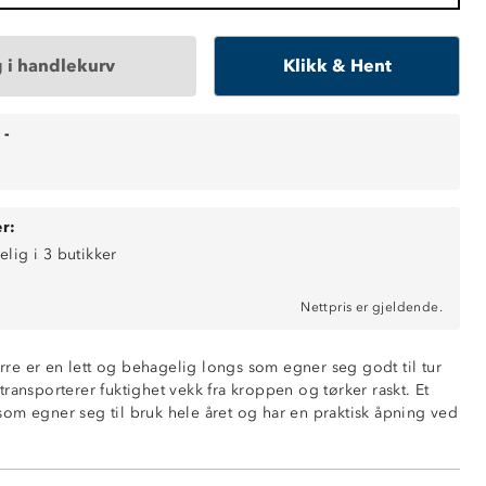
 i handlekurv
Klikk & Hent
-
r:
elig i 3 butikker
Nettpris er gjeldende.
herre er en lett og behagelig longs som egner seg godt til tur
ransporterer fuktighet vekk fra kroppen og tørker raskt. Et
om egner seg til bruk hele året og har en praktisk åpning ved
ende