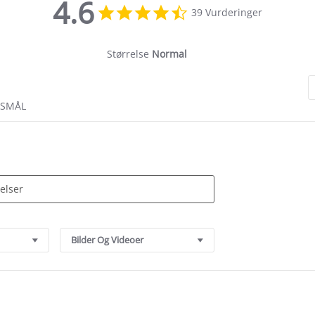
4.6
4.6
39 Vurderinger
star
rating
Størrelse
Normal
RSMÅL
Bilder Og Videoer