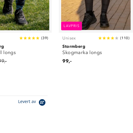
LAVPRIS
Unisex
(
39
)
(
110
)
rg
Stormberg
ll longs
Skogmarka longs
99,-
99,-
Levert av