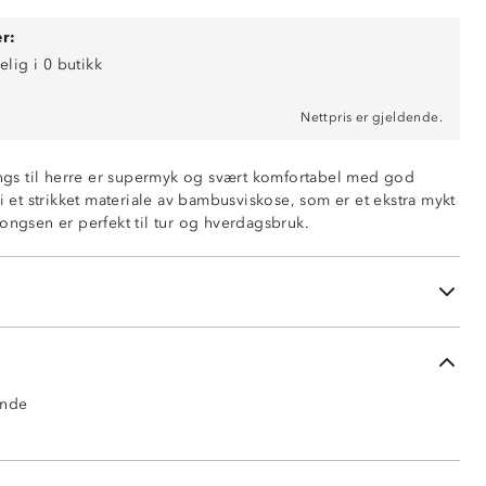
r:
elig i 0 butikk
Nettpris er gjeldende.
s til herre er supermyk og svært komfortabel med god
 i et strikket materiale av bambusviskose, som er et ekstra mykt
ongsen er perfekt til tur og hverdagsbruk.
 uten bruk av tøymykner
i – ingen stryking
ose og 5% spandex
ende