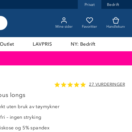
Privat
Bedrift
Mine sider
Favoritter
Handlekurv
Outlet
LAVPRIS
NY: Bedrift
27 VURDERINGER
us longs
kt uten bruk av tøymykner
fri – ingen stryking
skose og 5% spandex