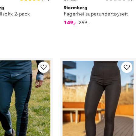
rg
Stormberg
llsokk 2-pack
Fagerhei superundertøysett
149,-
299,-