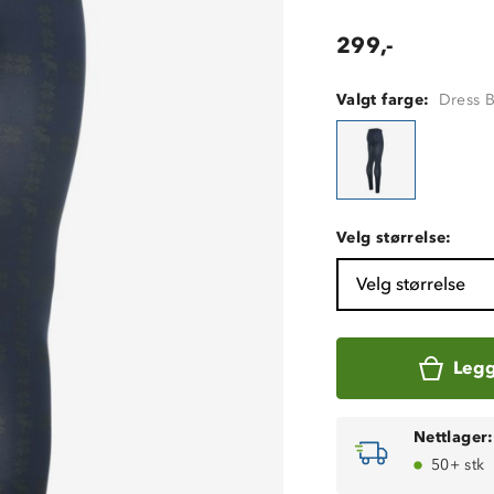
299,-
Valgt farge:
Dress B
Velg størrelse:
Velg størrelse
Legg
Nettlager:
50+ stk