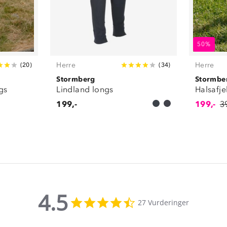
50%
Herre
Herre
(
20
)
(
34
)
Stormberg
Stormbe
gs
Lindland longs
Halsafje
199,-
199,-
3
4.5
4.5
27 Vurderinger
star
rating