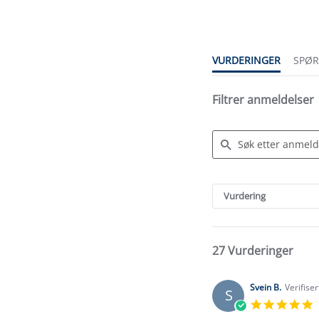
rating
VURDERINGER
SPØ
Filtrer anmeldelser
Search
Reviews
Vurdering
27 Vurderinger
Svein B.
Verifise
S
5
s