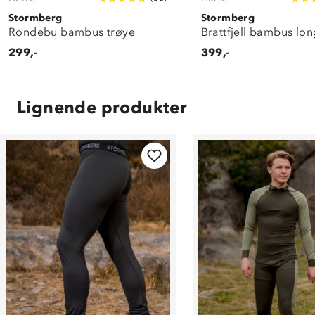
Stormberg
Stormberg
Rondebu bambus trøye
Brattfjell bambus lon
299,-
399,-
Lignende produkter