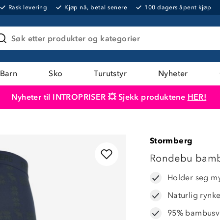
Rask levering
Kjøp nå, betal senere
100 dagers åpent kjøp
Søk etter produkter og kategorier
Barn
Sko
Turutstyr
Nyheter
Nyheter til INTROPRISER 💥 Sjekk produktene
HER!
Produktet er lagt i handlekurven
Til kassen
Stormberg
LAVPRIS
Rondebu bamb
Holder seg my
Naturlig rynke
95% bambusvi