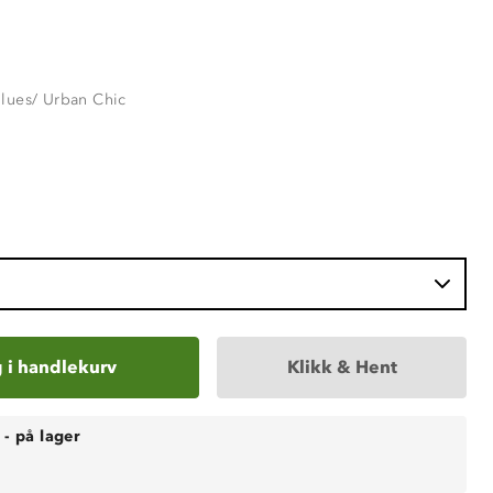
lues/ Urban Chic
 i handlekurv
Klikk & Hent
-
på lager