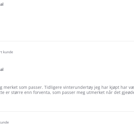
ating
al
e
ew
rt kunde
.0
tar
ating
al
eg merket som passer. Tidligere vinterundertøy jeg har kjøpt har vær
tte er større enn forventa, som passer meg utmerket når det gjeøde
e
ew
y
 kunde
.0