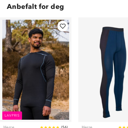
Anbefalt for deg
LAVPRIS
Herre
Herre
(
56
)