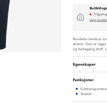
Butikklage
Tilgjeng
Velg butikk
Rondebu bambus long
stretch. Den er laget
og behagelig stoff. L
Holder seg mykt
Naturlig rynkefr
Egenskaper
95% bambusvisk
Funksjoner
Fukttransporter
Stretch