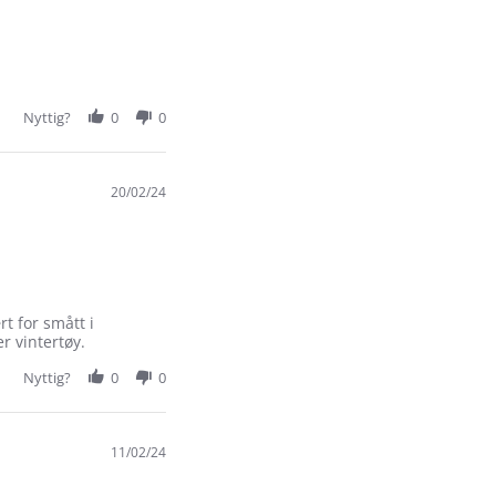
Nyttig?
0
0
20/02/24
t for smått i
r vintertøy.
Nyttig?
0
0
11/02/24