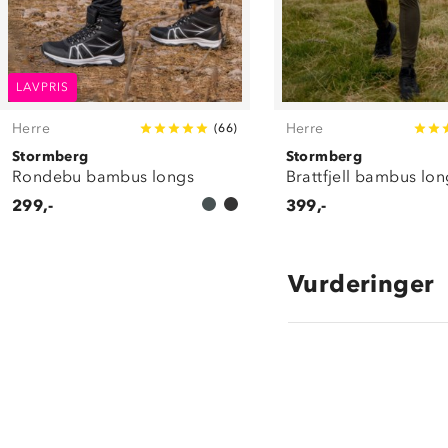
LAVPRIS
Herre
Herre
(
66
)
Stormberg
Stormberg
Rondebu bambus longs
Brattfjell bambus lon
299,-
399,-
Vurderinger
4.5
star