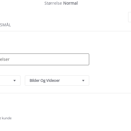
Størrelse
Normal
RSMÅL
Bilder Og Videoer
rt kunde
.0
tar