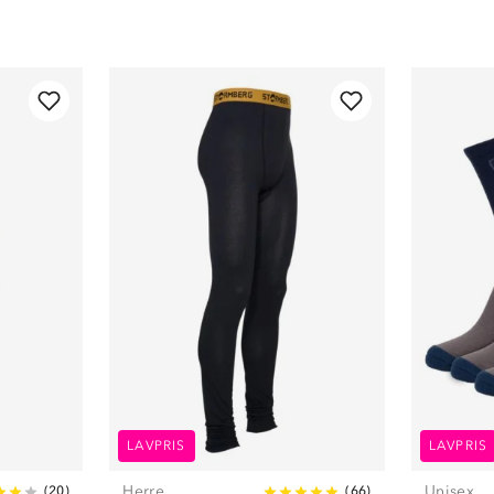
LAVPRIS
LAVPRIS
Herre
Unisex
(
20
)
(
66
)